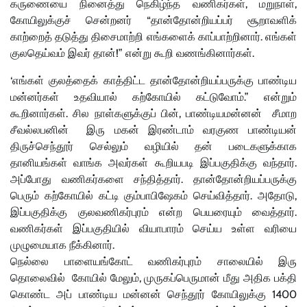
கருணையை நினைத்து நெகிழ்ந்த வணிகர்கள், மறுநாள்,
கோயிலுக்குச் சென்றனர் “தான்தோன்றியப்பர் சூறாவளிக்
காற்றைத் தடுத்து திசைமாற்றி எங்களைக் காப்பாற்றினார். எங்கள்
குலதெய்வம் இவர் தான்!” என்று கூறி வணங்கினார்கள்.
‘எங்கள் குலத்தைக் காத்திட்ட தான்தோன்றியப்பருக்கு பாண்டிய
மன்னர்கள் உதவியால் கற்கோயில் கட்டுவோம்.” என்றும்
கூறினார்கள். சில நாள்களுக்குப் பின், பாண்டியமன்னன் சீமாற
சீவல்லபனின் இரு மகன் இரண்டாம் வரகுண பாண்டியன்
திருச்செந்தூர் செல்லும் வழியில் தன் படைகளுக்காக
தானியங்கள் வாங்க அவர்கள் கூறியபடி இப்பகுதிக்கு வந்தார்.
அப்போது வணிகர்களை சந்தித்தார். தான்தோன்றியப்பருக்கு
பெரும் கற்கோயில் கட்டி கும்பாபிஷேகம் செய்வித்தார். அதோடு,
இப்பகுதிக்கு குலவணிகர்புரம் என்ற பெயரையும் வைத்தார்.
வணிகர்கள் இப்பகுதியில் வியாபாரம் செய்ய உள்ள வரியை
முழுமையாக நீக்கினார்.
நெல்லை பாளையங்கோட் வணிகர்புரம் சாலையில் இரு
தொலைவில் கோயில் மேலும், முருகப்பெருமான் மீது அதிக பக்தி
கொண்ட அப் பாண்டிய மன்னன் செந்தூர் கோயிலுக்கு 1400