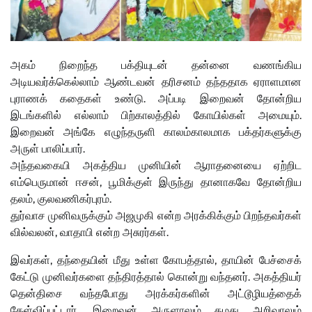
அகம் நிறைந்த பக்தியுடன் தன்னை வணங்கிய
அடியவர்க்கெல்லாம் ஆண்டவன் தரிசனம் தந்ததாக ஏராளமான
புராணக் கதைகள் உண்டு. அப்படி இறைவன் தோன்றிய
இடங்களில் எல்லாம் பிற்காலத்தில் கோயில்கள் அமையும்.
இறைவன் அங்கே எழுந்தருளி காலம்காலமாக பக்தர்களுக்கு
அருள் பாலிப்பார்.
அந்தவகையி அகத்திய முனியின் ஆராதனையை ஏற்றிட
எம்பெருமான் ஈசன், பூமிக்குள் இருந்து தானாகவே தோன்றிய
தலம், குலவணிகர்புரம்.
துர்வாச முனிவருக்கும் அஜமுகி என்ற அரக்கிக்கும் பிறந்தவர்கள்
வில்வலன், வாதாபி என்ற அசுரர்கள்.
இவர்கள், தந்தையின் மீது உள்ள கோபத்தால், தாயின் பேச்சைக்
கேட்டு முனிவர்களை தந்திரத்தால் கொன்று வந்தனர். அகத்தியர்
தென்திசை வந்தபோது அரக்கர்களின் அட்டூழியத்தைக்
கேள்விப்பட்டார். இறைவன் அருளாலும் தமது அறிவாலும்