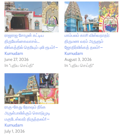
ராஜராஜ சோழன் கட்டிய
மாம்பலம் காசி விஸ்வநாதர்:
திருவேங்கைவாசல்…
திருமண வரம் அருளும்
லிங்கத்தில் தெரியும் புலி ரூபம்! –
ஜோதிர்லிங்கத் தலம்! –
Kumudam
Kumudam
June 27, 2026
August 3, 2026
In "புதிய செய்தி"
In "புதிய செய்தி"
ராகு-கேது தோஷம் நீங்க
அருள்பாலிக்கும் கொடுமுடி
மகுடேஸ்வரர் திருத்தலம்! –
Kumudam
July 1, 2026