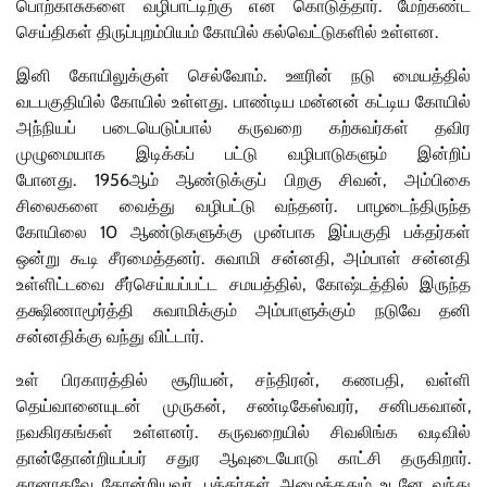
பொற்காசுகளை வழிபாட்டிற்கு என கொடுத்தார். மேற்கண்ட
செய்திகள் திருப்புறம்பியம் கோயில் கல்வெட்டுகளில் உள்ளன.
இனி கோயிலுக்குள் செல்வோம். ஊரின் நடு மையத்தில்
வடபகுதியில் கோயில் உள்ளது. பாண்டிய மன்னன் கட்டிய கோயில்
அந்நியப் படையெடுப்பால் கருவறை கற்சுவர்கள் தவிர
முழுமையாக இடிக்கப் பட்டு வழிபாடுகளும் இன்றிப்
போனது. 1956ஆம் ஆண்டுக்குப் பிறகு சிவன், அம்பிகை
சிலைகளை வைத்து வழிபட்டு வந்தனர். பாழடைந்திருந்த
கோயிலை 10 ஆண்டுகளுக்கு முன்பாக இப்பகுதி பக்தர்கள்
ஒன்று கூடி சீரமைத்தனர். சுவாமி சன்னதி, அம்பாள் சன்னதி
உள்ளிட்டவை சீர்செய்யப்பட்ட சமயத்தில், கோஷ்டத்தில் இருந்த
தக்ஷிணாமூர்த்தி சுவாமிக்கும் அம்பாளுக்கும் நடுவே தனி
சன்னதிக்கு வந்து விட்டார்.
உள் பிரகாரத்தில் சூரியன், சந்திரன், கணபதி, வள்ளி
தெய்வானையுடன் முருகன், சண்டிகேஸ்வரர், சனிபகவான்,
நவகிரகங்கள் உள்ளனர். கருவறையில் சிவலிங்க வடிவில்
தான்தோன்றியப்பர் சதுர ஆவுடையோடு காட்சி தருகிறார்.
தானாகவே தோன்றியவர். பக்தர்கள் அழைத்ததும் உடனே வந்து