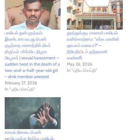
பாலியல் துன்புறுத்தல்:
தூத்துக்குடி மாணவி பாலியல்
இரண்டரை வயது பெண்
வன்கொடுமை: ”உங்க மகளின்
குழந்தை மரணத்தில் திடீர்
ஞாபகம் வரலயா?" –
திருப்பம் -சிக்கிய திமுக
நீதிபதியிடம் குற்றவாளி
பிரமுகர் | sexual harassment –
கண்ணீர்
sudden twist in the death of a
May 26, 2026
two-and-a-half-year-old girl
In "புதிய செய்தி"
– dmk member arrested
February 27, 2026
In "புதிய செய்தி"
காவல் நிலைய பெண்
ஊழியருக்கு நேர்ந்த பாலியல்