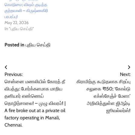
கொடுமை; விஷம் குடித்த
குற்றவாளி – கிருஷ்ணகிரி
பரபரப்பு!
May 22, 2026
In "புதிய செய்தி"
Posted in
புதிய செய்தி
Post
Previous:
Next:
navigation
சென்னை மணலியில் கோரத் தீ
கிராமிற்கு கூடுதலாக சிறப்பு
விபத்து: போர்க்களமாக மாறிய
சலுகை ₹150; ‘கோல்டு
தனியார் எண்ணெய்
எக்ஸ்சேஞ்ச் மேளா’
தொழிற்சாலை! – முழு விவரம்! |
அறிவித்துள்ள ஜிஆர்டி
A fire broke out at a private oil
ஜூவல்லர்ஸ்!
factory operating in Manali,
Chennai.