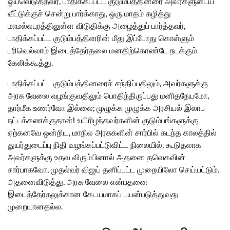
ஓய்வெடுத்தவர், பாதிக்கப்பட்ட குடும்பத்தினரை அவர்களுடைய
வீட்டுக்குச் சென்று பார்க்காது, ஒரு மாதம் கழித்து
மாமல்லபுரத்திலுள்ள விடுதிக்கு அழைத்துப் பார்த்தவர்,
பாதிக்கப்பட்ட குடும்பத்தினரின் மீது இப்போது கொள்ளும்
பரிவெல்லாம் இடைத்தேர்தலை மனதிற்கொண்டே நடக்கும்
கேலிக்கூத்து.
பாதிக்கப்பட்ட குடும்பத்தினரைச் சந்திப்பதிலும், அவர்களுக்கு
அரசு வேலை வழங்குவதிலும் பொதிந்திருப்பது மனிதநேயமோ,
தார்மீக உணர்வோ இல்லை; முழுக்க முழுக்க அரசியல் இலாப
நட்டக்கணக்குதான்! உயிரிழந்தவர்களின் குடும்பங்களுக்கு
ஏற்கனவே ஒன்றிய, மாநில அரசுகளின் சார்பில் கடந்த காலத்தில்
துயர்துடைப்பு நிதி வழங்கப்பட்டுவிட்ட நிலையில், கூடுதலாக
அவர்களுக்கு உதவ விரும்பினால் அதனை தவெகவின்
சார்பாகவோ, முதல்வர் விஜய் தனிப்பட்ட முறையிலோ செய்யட்டும்.
அதனைவிடுத்து, அரசு வேலை என்பதனை
இடைத்தேர்தலுக்கான கேடயமாகப் பயன்படுத்துவது
முறையானதல்ல.