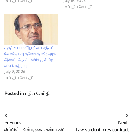
In "புதிய செய்தி"
July 16, 2026
In "புதிய செய்தி"
கரூர் துயரம்: "இழப்பை ஈடுகட்ட
வேண்டியது தவெகதான்; அரசு
அல்ல"- அரசுப் பணிக்கு சிபிஐ
எம்.பி. எதிர்ப்பு
July 9, 2026
In "புதிய செய்தி"
Posted in
புதிய செய்தி
Post
Previous:
Next:
navigation
விம்பிள்டனில் நடிகை கல்யாணி
Law student hires contract