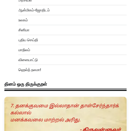
அரசியல்
ஆன்மிகம்-ஜோதிடம்
உலகம்
சினிமா
புதிய செய்தி
மாநிலம்
விளையாட்டு
ஹெல்த் நலமா!
தினம் ஒரு திருக்குறள்
7. தனக்குவமை இல்லாதான் தாள்சேர்ந்தார்க்
கல்லால்
மனக்கவலை மாற்றல் அரிது.
- திருவள்ளுவர்