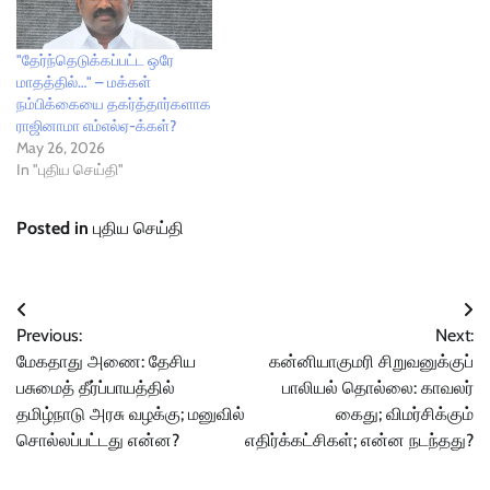
"தேர்ந்தெடுக்கப்பட்ட ஒரே
மாதத்தில்…" – மக்கள்
நம்பிக்கையை தகர்த்தார்களாக
ராஜினாமா எம்எல்‌ஏ-க்கள்?
May 26, 2026
In "புதிய செய்தி"
Posted in
புதிய செய்தி
Post
Previous:
Next:
navigation
மேகதாது அணை: தேசிய
கன்னியாகுமரி சிறுவனுக்குப்
பசுமைத் தீர்ப்பாயத்தில்
பாலியல் தொல்லை: காவலர்
தமிழ்நாடு அரசு வழக்கு; மனுவில்
கைது; விமர்சிக்கும்
சொல்லப்பட்டது என்ன?
எதிர்க்கட்சிகள்; என்ன நடந்தது?