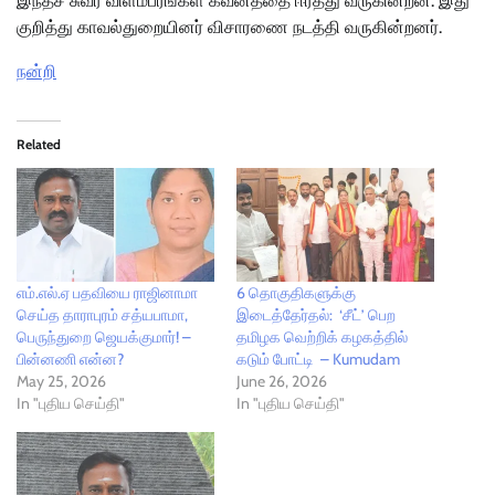
இந்தச் சுவர் விளம்பரங்கள் கவனத்தை ஈர்த்து வருகின்றன. இது
குறித்து காவல்துறையினர் விசாரணை நடத்தி வருகின்றனர்.
நன்றி
Related
எம்‌.எல்.ஏ பதவியை ராஜினாமா
6 தொகுதிகளுக்கு
செய்த தாராபுரம் சத்யபாமா,
இடைத்தேர்தல்: ‘சீட்’ பெற
பெருந்துறை ஜெயக்குமார்! –
தமிழக வெற்றிக் கழகத்தில்
பின்னணி என்ன?
கடும் போட்டி – Kumudam
May 25, 2026
June 26, 2026
In "புதிய செய்தி"
In "புதிய செய்தி"