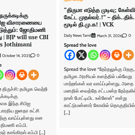
“திருமா எடுத்த முடிவு; கேள்வி
ுக்கடிக்கு
கேட்ட முதல்வர்.!” – திக்..திக்.
ிபிஐ விசாரணையை
மூடில் தி.மு.க! | VCK
டுத்தும்: ஜோதிமணி
து | BJP will use CBI
Daily News Tamil
0
March 31, 2026
s Jothimani
Spread the love
0
October 14, 2025
e
Spread the love “தேர்தலுக்கு பிறகு,
தமிழக அரசியல் களத்தில் பல்வேறு
மாற்றங்கள் வர வாய்ப்புள்ளது. அதை
 திருச்சி: தமிழக வெற்றி
மனதில் வைத்தே சட்டமன்ற தேர்தலில
்கடிக்கு
நான் போட்டியிட உள்ளேன்” என்று
காக இந்த சிபிஐ
காட்டுமன்னார் கோவில் தொகுதியில்
ாரதிய ஜனதா கட்சி
[…]
்கு வாய்ப்புள்ளது என
ோதிமணி எம்.பி.
ூர் காங்கிரஸ் எம்.பி […]