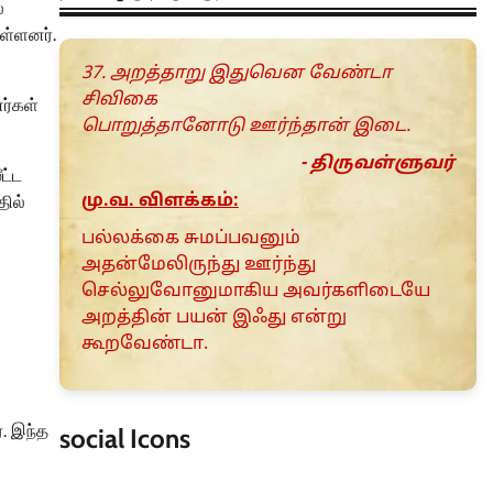
்
ள்ளனர்.
37. அறத்தாறு இதுவென வேண்டா
சிவிகை
ர்கள்
பொறுத்தானோடு ஊர்ந்தான் இடை.
- திருவள்ளுவர்
ட்ட
மு.வ. விளக்கம்:
தில்
பல்லக்கை சுமப்பவனும்
அதன்மேலிருந்து ஊர்ந்து
செல்லுவோனுமாகிய அவர்களிடையே
அறத்தின் பயன் இஃது என்று
கூறவேண்டா.
். இந்த
social Icons