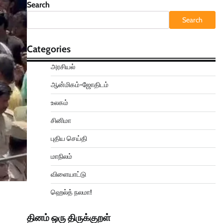
Search
Search
Categories
அரசியல்
ஆன்மிகம்-ஜோதிடம்
உலகம்
சினிமா
புதிய செய்தி
மாநிலம்
விளையாட்டு
ஹெல்த் நலமா!
தினம் ஒரு திருக்குறள்