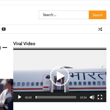
Search
for:
Viral Video
 –
Video
Player
00:00
03:54