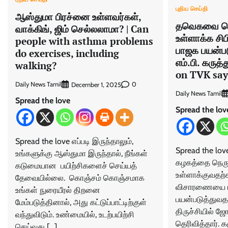
புதிய செய்தி
ஆஸ்துமா பிரச்னை உள்ளவர்கள்,
தவெகவை நெர
வாக்கிங், ஜிம் செல்லலாமா? | Can
உள்ளாக்க ச
people with asthma problems
பாஜக பயன்ப
do exercises, including
எம்.பி. கருத்
walking?
on TVK say
Daily News Tamil
0
December 1, 2025
Daily News Tamil
Spread the love
Spread the lov
Spread the love எப்படி இருந்தாலும்,
Spread the love
உங்களுக்கு ஆஸ்துமா இருந்தால், நீங்கள்
கழகத்தை நெருக
கடுமையான பயிற்சிகளைச் செய்யத்
உள்ளாக்குவதற்
தேவையில்லை. கொஞ்சம் கொஞ்சமாக
விசாரணையை ப
உங்கள் நுரையீரல் திறனை
பயன்படுத்துவதற
மேம்படுத்தினால், அது கட்டுப்பாட்டிற்குள்
திருச்சியில் ஜ
வந்துவிடும். உண்மையில், உடற்பயிற்சி
தெரிவித்தார். கர
செய்வது […]