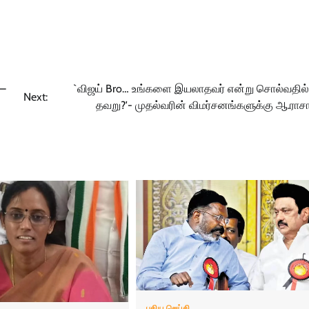
 –
`விஜய் Bro… உங்களை இயலாதவர் என்று சொல்வதில
Next:
தவறு?'- முதல்வரின் விமர்சனங்களுக்கு ஆ.ராசா
புதிய செய்தி