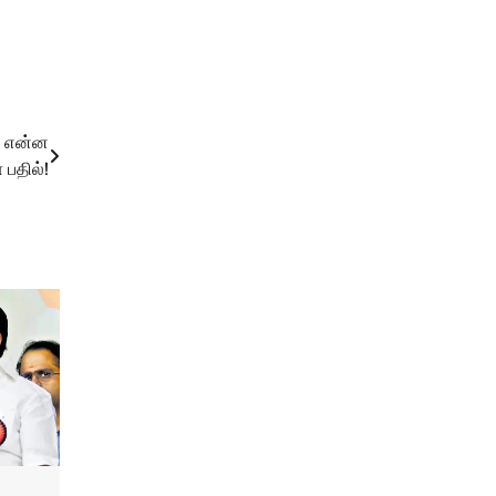
் என்ன
 பதில்!