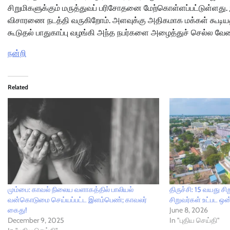
சிறுமிகளுக்கும் மருத்துவப் பரிசோதனை மேற்கொள்ளப்பட்டுள்ளது. 
விசாரணை நடத்தி வருகிறோம். அளவுக்கு அதிகமாக மக்கள் கூடியத
கூடுதல் பாதுகாப்பு வழங்கி அந்த நபர்களை அழைத்துச் செல்ல வேண்
நன்றி
Related
மும்பை: காவல் நிலைய வளாகத்தில் பாலியல்
திருச்சி: 15 வயது சிற
வன்கொடுமை செய்யப்பட்ட இளம்பெண்; காவலர்
சிறுவர்கள் உட்பட ஒன்
கைது!
June 8, 2026
December 9, 2025
In "புதிய செய்தி"