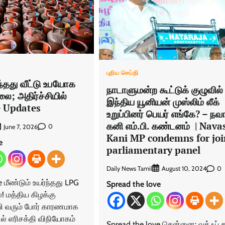
புதிய செய்தி
்ந்தது வீட்டு உபயோக
நாடாளுமன்ற கூட்டுக் குழுவில்
லை; அதிர்ச்சியில்
இந்திய யூனியன் முஸ்லிம் லீக்
ve Updates
உறுப்பினர் பெயர் எங்கே? – நவ
கனி எம்.பி. கண்டனம் | Nava
0
June 7, 2026
Kani MP condemns for joi
e
parliamentary panel
Daily News Tamil
0
August 10, 2024
 மீண்டும் உயர்ந்தது LPG
Spread the love
! மத்திய கிழக்கு
வி வரும் போர் காரணமாக
் எரிசக்தி விநியோகம்
Spread the love சென்னை: வக்ஃப் ச