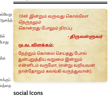
ெவ்வேறு
1048. இன்றும் வருவது கொல்லோ
 ஆனந்த்
நெருநலும்
கொன்றது போலும் நிரப்பு.
ில்
- திருவள்ளுவர்
தபோது
மு.வ. விளக்கம்:
நேற்றும் கொலை செய்தது போல்
த்த
துன்புறுத்திய வறுமை இன்றும்
என்னிடம் வருமோ, (என்று வறியவன்
நாள்தோறும் கலங்கி வருந்துவான்).
க்குப்
சோகத்தை
social Icons