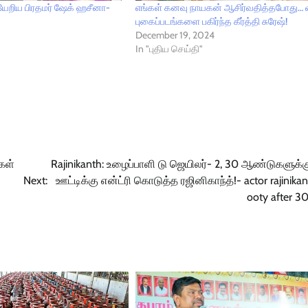
யேறிய பிரதமர் ஷேக் ஹசீனா-
எங்கள் கனவு நாயகன் ஆசிர்வதித்தபோது… 
புகைப்படங்களை பகிர்ந்த கீர்த்தி சுரேஷ்!
December 19, 2024
In "புதிய செய்தி"
கள்
Rajinikanth: உழைப்பாளி டு ஜெயிலர்- 2, 30 ஆண்டுகளுக்க
Next:
ஊட்டிக்கு என்ட்ரி கொடுத்த ரஜினிகாந்த்!- actor rajinikant
ooty after 30