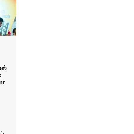
ாஸ்
s
nt
ட்ட