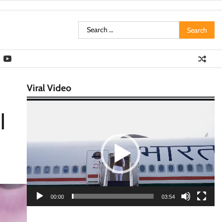
Search
for:
Viral Video
Video
|
Player
00:00
03:54