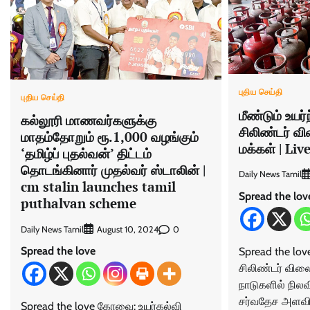
புதிய செய்தி
புதிய செய்தி
மீண்டும் உயர
கல்லூரி மாணவர்களுக்கு
சிலிண்டர் வி
மாதம்தோறும் ரூ.1,000 வழங்கும்
மக்கள் | Li
‘தமிழ்ப் புதல்வன்’ திட்டம்
தொடங்கினார் முதல்வர் ஸ்டாலின் |
Daily News Tamil
cm stalin launches tamil
Spread the lov
puthalvan scheme
Daily News Tamil
0
August 10, 2024
Spread the love
Spread the love
சிலிண்டர் விலை
நாடுகளில் நில
சர்வதேச அளவில
Spread the love கோவை: உயர்கல்வி