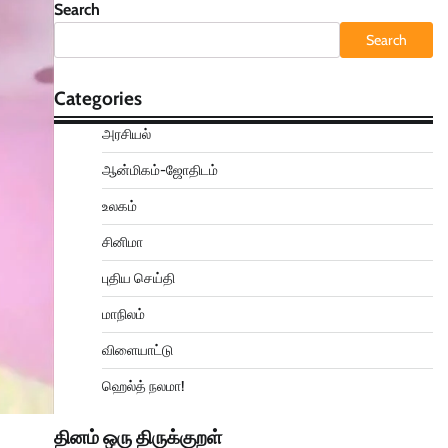
Search
Search
Categories
அரசியல்
ஆன்மிகம்-ஜோதிடம்
உலகம்
சினிமா
புதிய செய்தி
மாநிலம்
விளையாட்டு
ஹெல்த் நலமா!
தினம் ஒரு திருக்குறள்