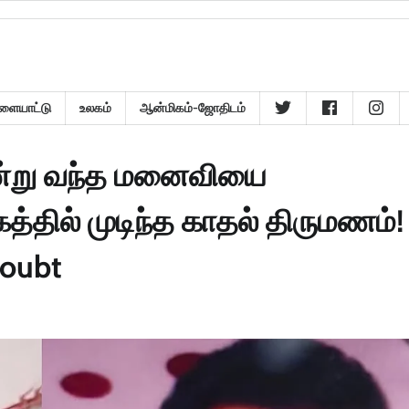
ளையாட்டு
உலகம்
ஆன்மிகம்-ஜோதிடம்
ன்று வந்த மனைவியை
ல் முடிந்த காதல் திருமணம்! 
doubt