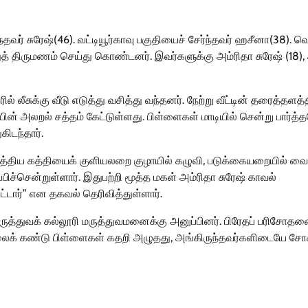
தவர் சுரேஷ்(46). வட்டியூர்காவு பகுதியைச் சேர்ந்தவர் ஹசீனா(38). வ
த் திருமணம் செய்து கொண்டனர். இவர்களுக்கு அம்ரிதா சுரேஷ் (18),
் லீசுக்கு வீடு எடுத்து வசித்து வந்தனர். நேற்று வீட்டின் தரைத்தளத்த
-யின் அலறல் சத்தம் கேட்டுள்ளது. பிள்ளைகள் மாடியில் சென்று பார்த்
ிடந்தார்.
த்திய கத்தியைக் குளியலறை குழாயில் கழுவி, படுக்கையறையில் வை
தப்பிச்சென்றுள்ளார். இதுபற்றி மூத்த மகள் அம்ரிதா சுரேஷ் காவல்
டார்” என தகவல் தெரிவித்துள்ளார்.
ுத்துவக் கல்லூரி மருத்துவமனைக்கு அனுப்பினர். பிரேதப் பரிசோதனை
்ற உடலைக் கண்டு பிள்ளைகள் கதறி அழுதது, அங்கிருந்தவர்களிடையே 