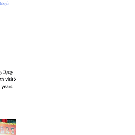
விஜய்
ு பிறகு
h visit
 years.