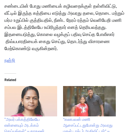
சண்டையின் போது மணியைக் கழிவறைக்குள் தள்ளிவிட்டு,
வீட்டில் இருந்த கத்தியை எடுத்து அவரது தலை, தொடை மற்றும்
மர்ம உறுப்பில் குத்தியதில், நீண்ட நேரம் ரத்தம் வெளியேறி மணி
சம்பவ இடத்திலேயே உயிரிழந்தார் எனத் தெரியவந்தது.
இதனையடுத்து, கொலை வழக்குப் பதிவு செய்த போலீஸார்
திவ்யபாரதியைக் கைது செய்து, தொடர்ந்து விசாரணை
மேற்கொண்டு வருகின்றனர்.
நன்றி
Related
"அவர் பக்கத்திலேயே
“கலாபவன் மணி
என்னையும் அடக்கம்
ஆசைப்பட்டதுபோன்று அவரது
செய்யுங்கள்" – காதலன்
மகள் டாக்டர் ஆகிவிட்டார்” –