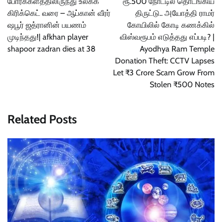
போர்க்களத்திலிருந்து உலகக்
ரூ.500 நோட்டில் தொடங்கிய
கிரிக்கெட் வரை – ஆப்கான் வீரர்
திருட்டு.. அயோத்தி ராமர்
ஷபூர் ஜத்ரானின் பயணம்
கோயிலில் கோடி கணக்கில்
முடிந்தது!| afkhan player
விஸ்வரூபம் எடுத்தது எப்படி? |
shapoor zadran dies at 38
Ayodhya Ram Temple
Donation Theft: CCTV Lapses
Let ₹3 Crore Scam Grow From
Stolen ₹500 Notes
Related Posts