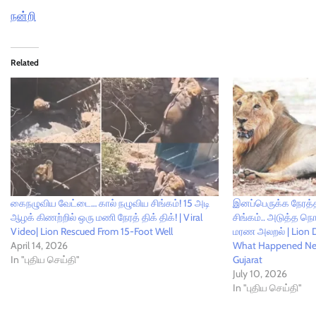
நன்றி
Related
கைநழுவிய வேட்டை… கால் நழுவிய சிங்கம்! 15 அடி
இனப்பெருக்க நேரத்
ஆழக் கிணற்றில் ஒரு மணி நேரத் திக் திக்! | Viral
சிங்கம்.. அடுத்த நொ
Video| Lion Rescued From 15-Foot Well
மரண அலறல் | Lion D
April 14, 2026
What Happened Nex
In "புதிய செய்தி"
Gujarat
July 10, 2026
In "புதிய செய்தி"