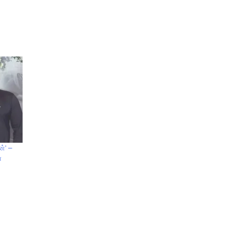
்’ –
்