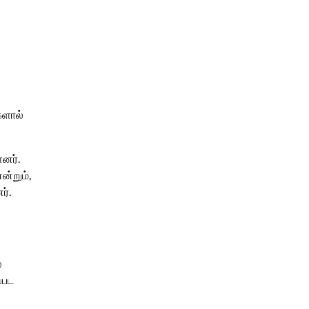
களால்
னர்.
ன்றும்,
ர்.
்
்பட