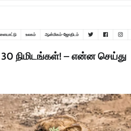
ளையாட்டு
உலகம்
ஆன்மிகம்-ஜோதிடம்
்' 30 நிமிடங்கள்! – என்ன செய்து