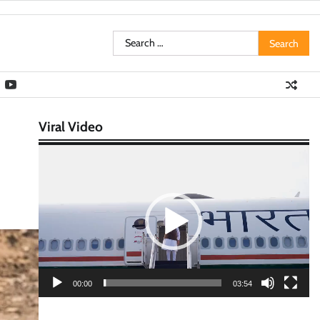
Search
for:
Viral Video
Video
Player
00:00
03:54