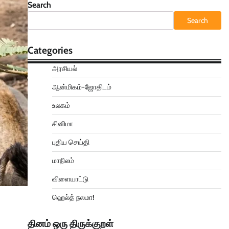
Search
Search
Categories
அரசியல்
ஆன்மிகம்-ஜோதிடம்
உலகம்
சினிமா
புதிய செய்தி
மாநிலம்
விளையாட்டு
ஹெல்த் நலமா!
தினம் ஒரு திருக்குறள்