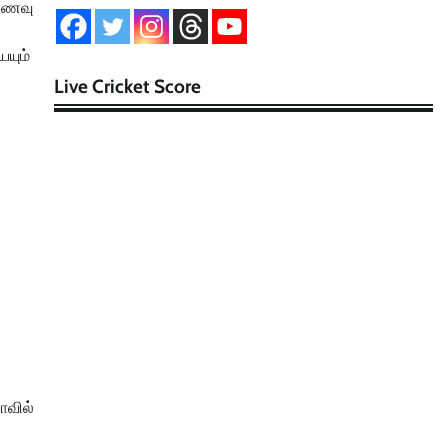
 உணவு
்
யும்
Live Cricket Score
ோவில்