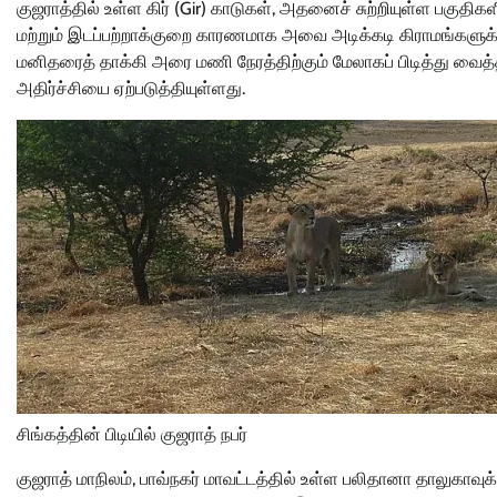
குஜராத்தில் உள்ள கிர் (Gir) காடுகள், அதனைச் சுற்றியுள்ள பகுத
மற்றும் இடப்பற்றாக்குறை காரணமாக அவை அடிக்கடி கிராமங்களுக்குள
மனிதரைத் தாக்கி அரை மணி நேரத்திற்கும் மேலாகப் பிடித்து வைத்த
அதிர்ச்சியை ஏற்படுத்தியுள்ளது.
சிங்கத்தின் பிடியில் குஜராத் நபர்
குஜராத் மாநிலம், பாவ்நகர் மாவட்டத்தில் உள்ள பலிதானா தாலுகாவுக்