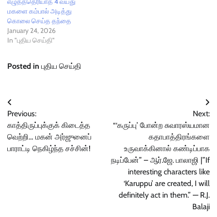
எழுதத்தெரியாத 4 வயது
மகளை கம்பால் அடித்து
கொலை செய்த தந்தை
January 24, 2026
In "புதிய செய்தி"
Posted in
புதிய செய்தி
Post
Previous:
Next:
navigation
காத்திருப்புக்குக் கிடைத்த
“‘கருப்பு’ போன்ற சுவாரஸ்யமான
வெற்றி… மகன் அர்ஜுனைப்
கதாபாத்திரங்களை
பாராட்டி நெகிழ்ந்த சச்சின்!
உருவாக்கினால் கண்டிப்பாக
நடிப்பேன்” – ஆர்.ஜே. பாலாஜி |”If
interesting characters like
‘Karuppu’ are created, I will
definitely act in them.” — R.J.
Balaji