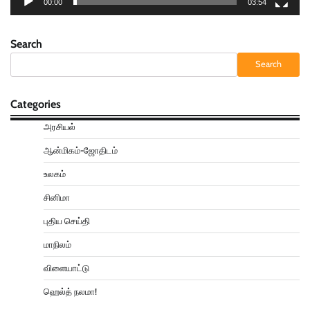
00:00
03:54
Search
Search
Categories
அரசியல்
ஆன்மிகம்-ஜோதிடம்
உலகம்
சினிமா
புதிய செய்தி
மாநிலம்
விளையாட்டு
ஹெல்த் நலமா!