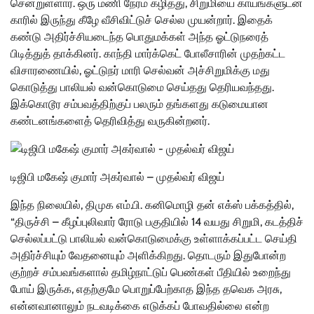
சென்றுள்ளார். ஒரு மணி நேரம் கழித்து, சிறுமியை காயங்களுடன்
காரில் இருந்து கீழே வீசிவிட்டுச் செல்ல முயன்றார். இதைக்
கண்டு அதிர்ச்சியடைந்த பொதுமக்கள் அந்த ஓட்டுநரைத்
பிடித்துத் தாக்கினர். காந்தி மார்க்கெட் போலீசாரின் முதற்கட்ட
விசாரணையில், ஓட்டுநர் மாரி செல்வன் அச்சிறுமிக்கு மது
கொடுத்து பாலியல் வன்கொடுமை செய்தது தெரியவந்தது.
இக்கொடூர சம்பவத்திற்குப் பலரும் தங்களது கடுமையான
கண்டனங்களைத் தெரிவித்து வருகின்றனர்.
டிஜிபி மகேஷ் குமார் அகர்வால் – முதல்வர் விஜய்
இந்த நிலையில், திமுக எம்.பி. கனிமொழி தன் எக்ஸ் பக்கத்தில்,
“திருச்சி – கீழப்புலிவார் ரோடு பகுதியில் 14 வயது சிறுமி, கடத்திச்
செல்லப்பட்டு பாலியல் வன்கொடுமைக்கு உள்ளாக்கப்பட்ட செய்தி
அதிர்ச்சியும் வேதனையும் அளிக்கிறது. தொடரும் இதுபோன்ற
குற்றச் சம்பவங்களால் தமிழ்நாட்டுப் பெண்கள் பீதியில் உறைந்து
போய் இருக்க, எதற்குமே பொறுப்பேற்காத இந்த தவெக அரசு,
என்னவானாலும் நடவடிக்கை எடுக்கப் போவதில்லை என்ற