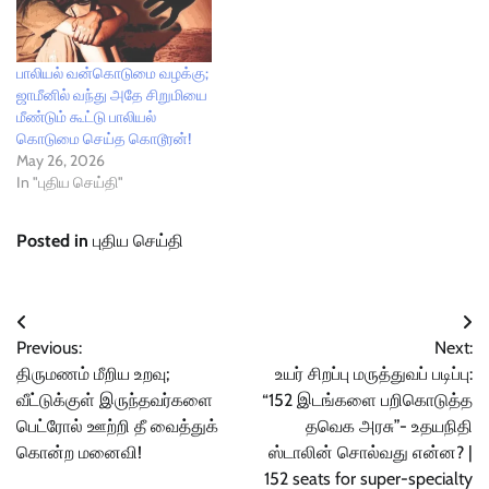
பாலியல் வன்கொடுமை வழக்கு;
ஜாமீனில் வந்து அதே சிறுமியை
மீண்டும் கூட்டு பாலியல்
கொடுமை செய்த கொடூரன்!
May 26, 2026
In "புதிய செய்தி"
Posted in
புதிய செய்தி
Post
Previous:
Next:
navigation
திருமணம் மீறிய உறவு;
உயர் சிறப்பு மருத்துவப் படிப்பு:
வீட்டுக்குள் இருந்தவர்களை
“152 இடங்களை பறிகொடுத்த
பெட்ரோல் ஊற்றி தீ வைத்துக்
தவெக அரசு”- உதயநிதி
கொன்ற மனைவி!
ஸ்டாலின் சொல்வது என்ன? |
152 seats for super-specialty