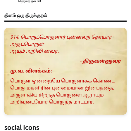
ஹெல்த் நலமா!
தினம் ஒரு திருக்குறள்
914. பொருட்பொருளார் புன்னலந் தோயார்
அருட்பொருள்
ஆயும் அறிவி னவர்.
- திருவள்ளுவர்
மு.வ. விளக்கம்:
பொருள் ஒன்றையே பொருளாகக் கொண்ட
பொது மகளிரின் புன்மையான இன்பத்தை,
அருளாகிய சிறந்த பொருளை ஆராயும்
அறிவுடையோர் பொருந்த மாட்டார்.
social Icons