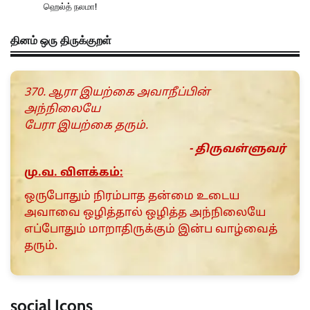
ஹெல்த் நலமா!
தினம் ஒரு திருக்குறள்
370. ஆரா இயற்கை அவாநீப்பின்
அந்நிலையே
பேரா இயற்கை தரும்.
- திருவள்ளுவர்
மு.வ. விளக்கம்:
ஒருபோதும் நிரம்பாத தன்மை உடைய
அவாவை ஒழித்தால் ஒழித்த அந்நிலையே
எப்போதும் மாறாதிருக்கும் இன்ப வாழ்வைத்
தரும்.
social Icons