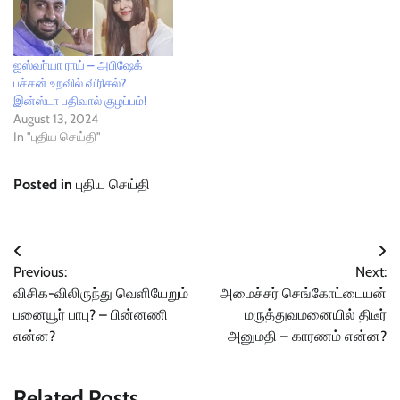
ஐஸ்வர்யா ராய் – அபிஷேக்
பச்சன் உறவில் விரிசல்?
இன்ஸ்டா பதிவால் குழப்பம்!
August 13, 2024
In "புதிய செய்தி"
Posted in
புதிய செய்தி
Post
Previous:
Next:
navigation
விசிக-விலிருந்து வெளியேறும்
அமைச்சர் செங்கோட்டையன்
பனையூர் பாபு? – பின்னணி
மருத்துவமனையில் திடீர்
என்ன?
அனுமதி – காரணம் என்ன?
Related Posts