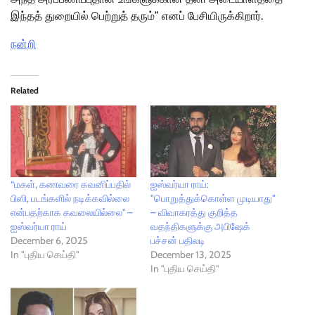
இந்தத் துறையில் பெற்றுத் தரும்” எனப் பேசியிருக்கிறார்.
நன்றி
Related
“மகள், கணவரை கவனிப்பதில்
ஐஸ்வர்யா ராய்:
பிஸி, படங்களில் நடிக்கவில்லை
"பொறுத்துக்கொள்ள முடியாது"
என்பதற்காக கவலையில்லை'' –
– விவாகரத்து குறித்த
ஐஸ்வர்யா ராய்
வதந்திகளுக்கு அபிஷேக்
December 6, 2025
பச்சன் பதிலடி
In "புதிய செய்தி"
December 13, 2025
In "புதிய செய்தி"