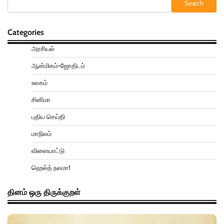
Search
Categories
அரசியல்
ஆன்மிகம்-ஜோதிடம்
உலகம்
சினிமா
புதிய செய்தி
மாநிலம்
விளையாட்டு
ஹெல்த் நலமா!
தினம் ஒரு திருக்குறள்