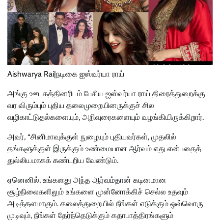
Aishwarya Rai|நடிகை ஐஸ்வர்யா ராய்
அங்கு ஊடகத்தினரிடம் பேசிய ஐஸ்வர்யா ராய் திரைத்துறைக்கு
வர விரும்பும் புதிய தலைமுறையினருக்குச் சில
வழிகாட்டுதல்களையும், அறிவுரைகளையும் வழங்கியிருக்கிறார்.
அவர், “சினிமாவுக்குள் நுழையும் புதியவர்கள், முதலில்
தங்களுக்குள் இருக்கும் உண்மையான ஆர்வம் எது என்பதைத்
துல்லியமாகக் கண்டறிய வேண்டும்.
ஏனெனில், உங்களது அந்த ஆர்வம்தான் கடினமான
சூழ்நிலைகளிலும் உங்களை முன்னோக்கிச் செல்ல உதவும்
அடித்தளமாகும். கலைத்துறையில் நீங்கள் எடுக்கும் ஒவ்வொரு
முடிவும், நீங்கள் தேர்ந்தெடுக்கும் கதாபாத்திரங்களும்