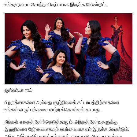
உங்களுடைய சொந்த விருப்பமாக இருக்க வேண்டும்.
ஐஸ்வர்யா ராய்
பிறருக்காகவோ அல்லது சூழ்நிலைக் கட்டாயத்திற்காகவோ
உங்கள் விருப்பங்களை மாற்றிக்கொள்ளக் கூடாது.
நீங்கள் எதைத் தேர்ந்தெடுத்தாலும், அந்தத் தேர்வுகளுக்கு
இறுதிவரை நேர்மையாகவும் உண்மையாகவும் இருக்க வேண்டும்.
அந்த அர்ப்பணிப்புதான் உங்களுக்கான தனி அடையாளத்தை