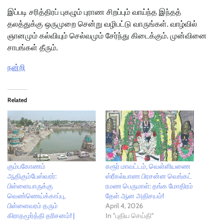
இப்படி சரித்திரப் புகழும் புராண சிறப்பும் வாய்ந்த இந்தத்
தலத்துக்கு ஒருமுறை சென்று வழிபட்டு வாருங்கள். வாழ்வில்
ஞானமும் கல்வியும் செல்வமும் சேர்ந்து கிடைக்கும். முன்வினை
சாபங்கள் தீரும்.
நன்றி
Related
கும்பகோணம்
கரூர் மாவட்டம், வெள்ளியணை
ஆதிகும்பேஸ்வரர்:
ஸ்ரீகல்யாண பிரசன்ன வெங்கட்
பிள்ளையாருக்கு
ரமண பெருமாள்: தங்க மோதிரம்
வெண்ணெய்க்காப்பு,
தேள் ஆன அதிசயம்!
பிள்ளைவரம் தரும்
April 4, 2026
கிராதமூர்த்தி தரிசனம்! |
In "புதிய செய்தி"