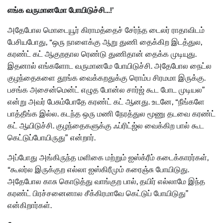
எங்க வருமானமோ போயிடுச்சி…!’
அதேபோல மொடையூர் கிராமத்தைச் சேர்ந்த டைலர் ராதாவிடம்
பேசியபோது, “ஒரு நாளைக்கு ஆறு துணி தைக்கிற இடத்துல,
கரண்ட் கட் ஆகுறதால ரெண்டு துணிதான் தைக்க முடியுது.
இதனால் எங்களோட வருமானமே போயிடுச்சி. அதேபோல நைட்ல
குழந்தைகளை தூங்க வைக்கறதுக்கு ரொம்ப சிரமமா இருக்கு.
பசங்க அசைன்மென்ட் எழுத போன்ல சார்ஜ் கூட போட முடியல”
என்று அவர் பேசும்போதே கரண்ட் கட் ஆனது. உடனே, “நீங்களே
பாத்தீங்க இல்ல. கடந்த ஒரு மணி நேரத்துல மூணு தடவை கரண்ட்
கட் ஆயிடுச்சி. குழந்தைகளுக்கு ஃப்ரிட்ஜ்ல வைக்கிற பால் கூட
கெட்டுப்போயிருது” என்றார்.
அப்போது அங்கிருந்த மளிகை மற்றும் ஐஸ்க்ரீம் கடைக்காரர்கள்,
“கூலர்ல இருக்குற எல்லா ஐஸ்கிரீமும் கரைஞ்சு போயிடுது.
அதேபோல காசு கொடுத்து வாங்குற பால், தயிர் எல்லாமே இந்த
கரண்ட் பிரச்சனைனால சீக்கிரமாவே கெட்டுப் போயிடுது”
என்கிறார்கள்.