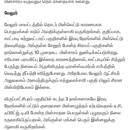
மின்சாரம் வருவதும் தொடர்கதையாக உள்ளது.
வேலூர்
வேலூர் மாவட்டத்தில் தொடர் மின்வெட்டு காரணமாக
பொதுமக்கள் கடும் அவதிக்குள்ளாகி வருகிறார்கள். குறிப்பாக,
காட்பாடி சுற்றுவட்டாரப் பகுதிகளில் இரவு நேரங்களில் மின்வெட்டு
நிலவுகிறது. அங்குள்ள சேனூர் போன்ற கிராமப் பகுதிகளில்
நாளொன்றுக்கு 10 முறைகூட மின்சாரம் துண்டிக்கப்படுகிறது.
சரியான பராமரிப்பு இல்லாத காரணத்தினால், காட்பாடியில் சித்தூர்
பேருந்து நிலையம் அருகிலிருந்த டிரான்ஸ்ஃபார்மர் சமீபத்தில்
வெடித்து தீப்பற்றி எரிந்துபோனது. அதேபோல, வேலூர் ஆட்சியர்
அலுவலகம் அமைந்திருக்கும் சத்துவாச்சாரி பகுதி யிலும் சீரான
மின்விநியோகம் இல்லை.
விருப்பாட்சிபுரம் பகுதியில் கடந்த 3 நாள்களாகவே இரவு
நேரங்களில் மட்டும் குறைவான மின்னழுத்தம் ஏற்படுவதால் ஏ.சி,
ஃபிரிட்ஜ், டி.வி போன்ற மின்சாதன பொருள்கள் பழுதாகும் நிலை
உருவாகியிருப்பதால், அங்குள்ள மக்கள் பெரும் இன்னலுக்கு
ஆளாகி வருகிறார்கள்.