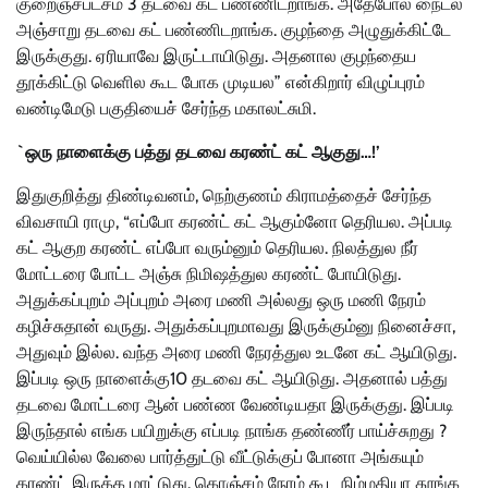
குறைஞ்சபட்சம் 3 தடவை கட் பண்ணிடறாங்க. அதேபோல நைட்ல
அஞ்சாறு தடவை கட் பண்ணிடறாங்க. குழந்தை அழுதுக்கிட்டே
இருக்குது. ஏரியாவே இருட்டாயிடுது. அதனால குழந்தைய
தூக்கிட்டு வெளில கூட போக முடியல” என்கிறார் விழுப்புரம்
வண்டிமேடு பகுதியைச் சேர்ந்த மகாலட்சுமி.
`ஒரு நாளைக்கு பத்து தடவை கரண்ட் கட் ஆகுது…!’
இதுகுறித்து திண்டிவனம், நெற்குணம் கிராமத்தைச் சேர்ந்த
விவசாயி ராமு, “எப்போ கரண்ட் கட் ஆகும்னோ தெரியல. அப்படி
கட் ஆகுற கரண்ட் எப்போ வரும்னும் தெரியல. நிலத்துல நீர்
மோட்டரை போட்ட அஞ்சு நிமிஷத்துல கரண்ட் போயிடுது.
அதுக்கப்புறம் அப்புறம் அரை மணி அல்லது ஒரு மணி நேரம்
கழிச்சுதான் வருது. அதுக்கப்புறமாவது இருக்கும்னு நினைச்சா,
அதுவும் இல்ல. வந்த அரை மணி நேரத்துல உடனே கட் ஆயிடுது.
இப்படி ஒரு நாளைக்கு10 தடவை கட் ஆயிடுது. அதனால் பத்து
தடவை மோட்டரை ஆன் பண்ண வேண்டியதா இருக்குது. இப்படி
இருந்தால் எங்க பயிறுக்கு எப்படி நாங்க தண்ணீர் பாய்ச்சுறது ?
வெய்யில்ல வேலை பார்த்துட்டு வீட்டுக்குப் போனா அங்கயும்
கரண்ட் இருக்க மாட்டுது. கொஞ்சம் நேரம் கூட நிம்மதியா தூங்க