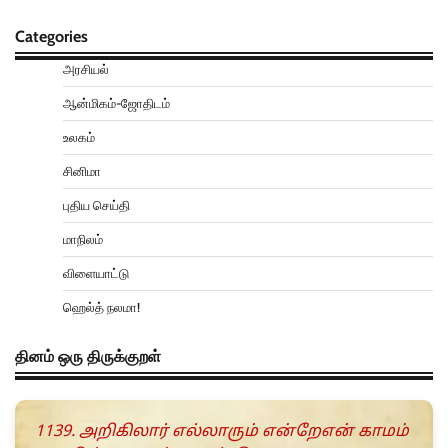
Categories
அரசியல்
ஆன்மிகம்-ஜோதிடம்
உலகம்
சினிமா
புதிய செய்தி
மாநிலம்
விளையாட்டு
ஹெல்த் நலமா!
தினம் ஒரு திருக்குறள்
1139. அறிகிலார் எல்லாரும் என்றேஎன் காமம்