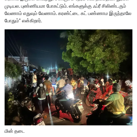
முடியல. புண்ணியமா போகட்டும். எங்களுக்கு ஃப்ரீ சிலிண்டரும்
வேணாம் எதுவும் வேணாம். கரண்ட்டை கட் பண்ணாம இருந்தாலே
போதும்” என்கிறார்.
மின் தடை