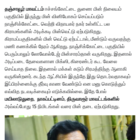
தஞ்சாவூர் மாவட்டம்
ஈச்சங்கோட்டை துணை மின் நிலையம்
பகுதியில் இருந்து மின் வினியோகம் செய்யப்படும்
நாஞ்சிக்கோட்டை வெற்றி விநாயகர் நகர் உள்ளிட்ட பல
கிராமங்களில் அடிக்கடி மின்வெட்டு ஏற்படுகிறது.
கிராமப்பகுதிகளில் மின் வெட்டு ஏற்பட்டால், மீண்டும் வருவதற்கு
மணி கணக்கில் நேரம் ஆகிறது. நாஞ்சிக்கோட்டை பகுதியில்
பெரும்பாலும் லோவோல்டேஜ் மின்சாரம்தான் வருகிறது. இதனால்
அடிப்படை தேவைகளான மிக்ஸி, கிரைண்டர் கூட வேலை
செய்யாத நிலை. இதனால் மக்கள் கடும் சிரமத்திற்கு ஆளாகி
வருகின்றனர். கடந்த ஆட்சியில் இருந்தே இது தொடர்வதாகவும்
இப்பிரச்னைக்கு தீர்வு காண வேண்டும் என மனு கொடுத்தும்
எவ்வித நடவடிக்கையும் எடுக்கவில்லை. இதே போல்
மயிலாடுதுறை, நாகப்பட்டினம், திருவாரூர் மாவட்டங்களில்
அவ்வப்போது 15 நிமிடங்கள் வரை மின் தடை ஏற்படுகிறது.