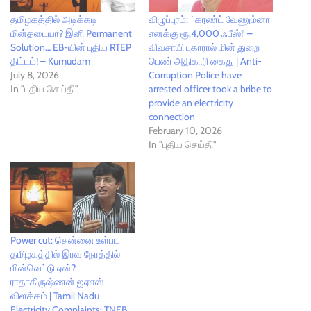
தமிழகத்தில் அடிக்கடி
விழுப்புரம்: `கரண்ட் வேணும்னா
மின்தடையா? இனி Permanent
எனக்கு ரூ.4,000 ஃபீஸ்!’ –
Solution… EB-யின் புதிய RTEP
விவசாயி புகாரால் மின் துறை
திட்டம்! – Kumudam
பெண் அதிகாரி கைது | Anti-
July 8, 2026
Corruption Police have
In "புதிய செய்தி"
arrested officer took a bribe to
provide an electricity
connection
February 10, 2026
In "புதிய செய்தி"
Power cut: சென்னை உள்பட
தமிழகத்தில் இரவு நேரத்தில்
மின்வெட்டு ஏன்?
ராதாகிருஷ்ணன் ஐஏஎஸ்
விளக்கம் | Tamil Nadu
Electricity Complaints: TNEB