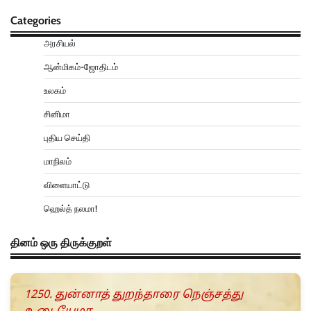
Categories
அரசியல்
ஆன்மிகம்-ஜோதிடம்
உலகம்
சினிமா
புதிய செய்தி
மாநிலம்
விளையாட்டு
ஹெல்த் நலமா!
தினம் ஒரு திருக்குறள்
1250. துன்னாத் துறந்தாரை நெஞ்சத்து