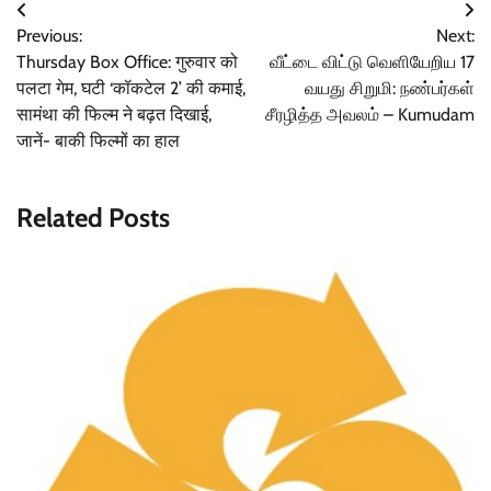
Post
Previous:
Next:
navigation
Thursday Box Office: गुरुवार को
வீட்டை விட்டு வெளியேறிய 17
पलटा गेम, घटी ‘कॉकटेल 2’ की कमाई,
வயது சிறுமி: நண்பர்கள்
सामंथा की फिल्म ने बढ़त दिखाई,
சீரழித்த அவலம் – Kumudam
जानें- बाकी फिल्मों का हाल
Related Posts