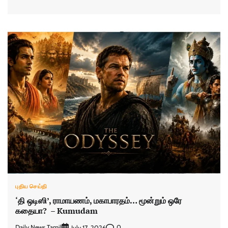
புதிய செய்தி
‘தி ஒடிஸி’, ராமாயணம், மகாபாரதம்… மூன்றும் ஒரே
கதையா? – Kumudam
Daily News Tamil
0
July 17, 2026