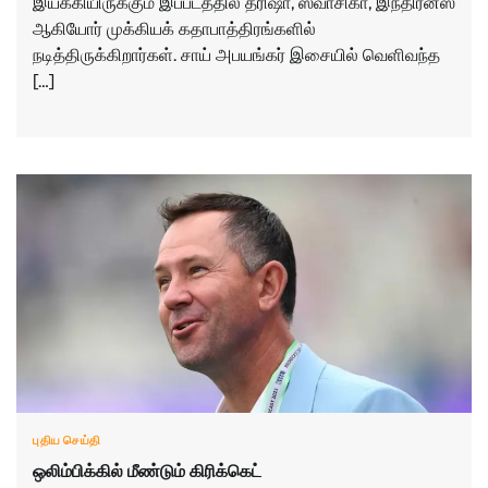
இயக்கியிருக்கும் இப்படத்தில் த்ரிஷா, ஸ்வாசிகா, இந்திரன்ஸ்
ஆகியோர் முக்கியக் கதாபாத்திரங்களில்
நடித்திருக்கிறார்கள். சாய் அபயங்கர் இசையில் வெளிவந்த
[…]
புதிய செய்தி
ஒலிம்பிக்கில் மீண்டும் கிரிக்கெட்