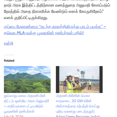
நாடு அரசு இத்திட்டத்திற்கான வனத்துறை அனுமதி கோரப்படும்
நேரத்தில் அதை நிராகரிக்க வேண்டும் எனக் கோருகிறோம்.”
எனக் குறிப்பிட்டிருக்கிறது.
குப்பை மேலாண்மை: “கடந்த காலத்திலிருந்து பாடம் படிங்க” –
தவெக MLA-வுக்கு பூவுலகின் நண்பர்கள் பதில்!
நன்றி
Related
ஜவ்வாது மலை: அதானி மின்
அதானி கிரீனின் மெகா
திட்டம்; ஒன்றிய அரசு அனுமதி!
சாதனை… 20 GW கிரீன்
– பாதிப்புகளை பட்டியலிடும்
மின்சாரத்தை உற்பத்தி செய்து
பூவுலகின் நண்பர்கள்
புதிய வரலாறு படைத்தது! |
July 14, 2026
Adani Green Becomes India’s