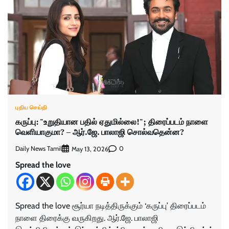
புதிய செய்தி
கருப்பு: "உறுதியான பதில் ஏதுமில்லை!"; திரைப்படம் நாளை
வெளியாகுமா? – ஆர்.ஜே. பாலாஜி சொல்வதென்ன?
Daily News Tamil
0
May 13, 2026
Spread the love
Spread the love சூர்யா நடித்திருக்கும் ‘கருப்பு’ திரைப்படம்
நாளை திரைக்கு வருகிறது. ஆர்.ஜே. பாலாஜி