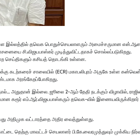
ள்ள இல்லத்தில் தவெக பொதுச்செயலாளரும் அமைச்சருமான என்.ஆ
ஆலோசனையை சி.விஜயபாஸ்கர் முடித்துவிட்டதாகச் சொல்லப்படுகிறது.
 என்ற செய்திகளும் கசியத் தொடங்கி உள்ளன.
க்கு கடற்கரைச் சாலையில் (ECR) மகாபலிபுரம் அருகே உள்ள கன்வெ
ண்டமாக அரங்கேறப்போகிறது.
்தால்… அதுதான் இல்லை. ஜூலை 2-ஆம் தேதி நடக்கும் விழாவில், ராஜ
ுமான கரூர் எம்.ஆர்.விஜயபாஸ்கரும் தவெக-வில் இணையவிருக்கிறார்
ைவது அதிமுக வட்டாரத்தை அதிர வைத்துள்ளது.
கோட்டை தெற்கு மாவட்டச் செயலாளர் பி.கே.வைரமுத்துவும் முக்கிய நிர்