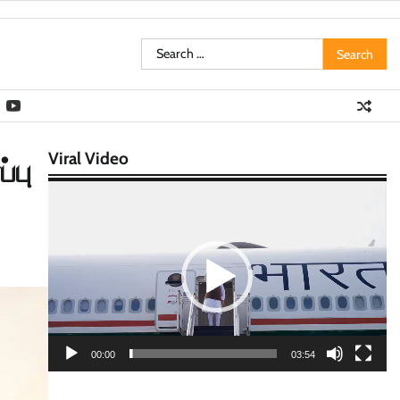
Search
for:
Viral Video
்பு
Video
Player
00:00
03:54