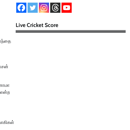
Live Cricket Score
னந்தை
ன்சன்
ினாமா
 என்ற
வாகிகள்