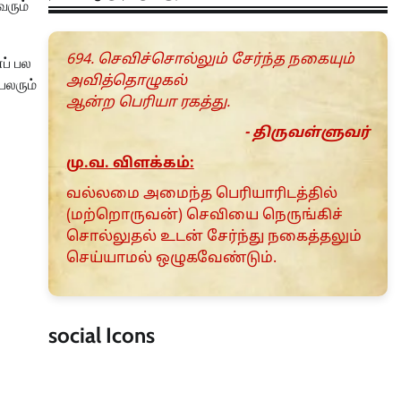
வரும்
694. செவிச்சொல்லும் சேர்ந்த நகையும்
ப் பல
அவித்தொழுகல்
பலரும்
ஆன்ற பெரியா ரகத்து.
- திருவள்ளுவர்
மு.வ. விளக்கம்:
வல்லமை அமைந்த பெரியாரிடத்தில்
(மற்றொருவன்) செவியை நெருங்கிச்
சொல்லுதல் உடன் சேர்ந்து நகைத்தலும்
செய்யாமல் ஒழுகவேண்டும்.
social Icons