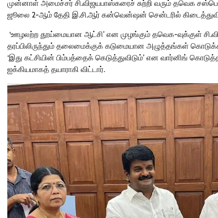
முன்னாள் அமைச்சர் சி.விஜயபாஸ்கரைச் சுற்றி வரும் தவெக சஸ்பென்
ஜூலை 2-ஆம் தேதி இ.சி.ஆர் கன்வென்ஷன் சென்டரில் கிடைத்துவிடும
‘ஊழலற்ற தூய்மையான ஆட்சி’ என முழங்கும் தவெக-வுக்குள் சி.வி.
தரப்பிலிருந்தும் தலைமைக்குக் கடுமையான அழுத்தங்கள் கொடுக்க
‘இது கட்சியின் பிம்பத்தைக் கெடுத்துவிடும்’ என வார்னிங் கொடு
ஐக்கியமாகத் தயாராகி விட்டார்.