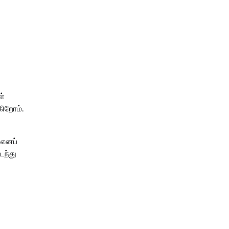
ள்
கிறோம்.
 எனப்
டந்து