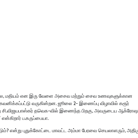
் காலை, மதியம் என இரு வேளை அசைவ மற்றும் சைவ உணவுகளுக்கான
கவனிக்கப்பட்டு வருகின்றன. ஜூலை 2- இணைப்பு விழாவில் கரூர்
ிந்து சி.விஜயபாஸ்கர் தவெக-வில் இணைந்த பிறகு, அவருடைய ஆக்ர
 என்கிறார் ப.கருப்பையா.
படும்? என்று புதுக்கோட்டை மாவட்ட அம்மா பேரவை செயலாளரும், அதி