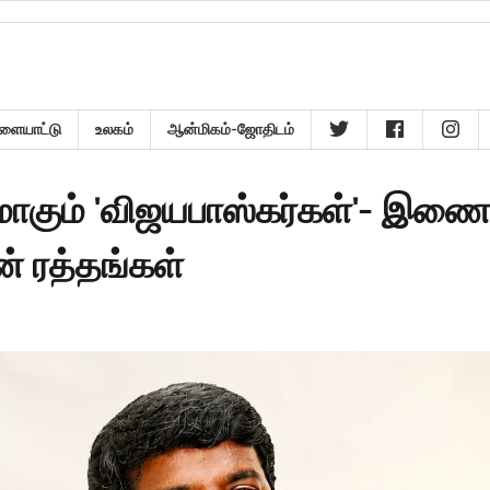
ளையாட்டு
உலகம்
ஆன்மிகம்-ஜோதிடம்
ாகும் 'விஜயபாஸ்கர்கள்'- இணைப
ன் ரத்தங்கள்