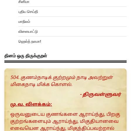
சினிமா
புதிய செய்தி
மாநிலம்
விளையாட்டு
ஹெல்த் நலமா!
தினம் ஒரு திருக்குறள்
504. குணம்நாடிக் குற்றமும் நாடி அவற்றுள்
மிகைநாடி மிக்க கொளல்.
- திருவள்ளுவர்
மு.வ. விளக்கம்:
ஒருவனுடைய குணங்களை ஆராய்ந்து, பிறகு
குற்றங்களையும் ஆராய்ந்து, மிகுதியானவை
எவையென ஆராய்ந்து, மிகுந்திப்பவற்றால்