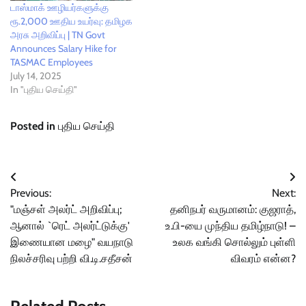
டாஸ்மாக் ஊழியர்களுக்கு
ரூ.2,000 ஊதிய உயர்வு: தமிழக
அரசு அறிவிப்பு | TN Govt
Announces Salary Hike for
TASMAC Employees
July 14, 2025
In "புதிய செய்தி"
Posted in
புதிய செய்தி
Post
Previous:
Next:
navigation
"மஞ்சள் அலர்ட் அறிவிப்பு;
தனிநபர் வருமானம்: குஜராத்,
ஆனால் `ரெட் அலர்ட்டுக்கு'
உ.பி-யை முந்திய தமிழ்நாடு! –
இணையான மழை" வயநாடு
உலக வங்கி சொல்லும் புள்ளி
நிலச்சரிவு பற்றி வி.டி.சதீசன்
விவரம் என்ன?