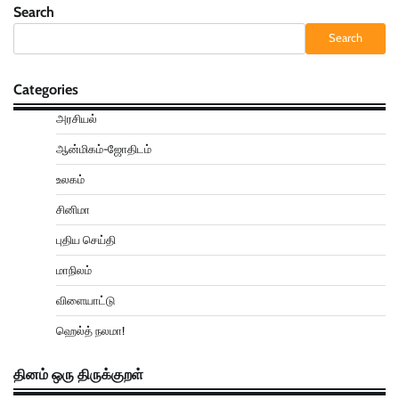
Search
Search
Categories
அரசியல்
ஆன்மிகம்-ஜோதிடம்
உலகம்
சினிமா
புதிய செய்தி
மாநிலம்
விளையாட்டு
ஹெல்த் நலமா!
தினம் ஒரு திருக்குறள்