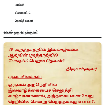
மாநிலம்
விளையாட்டு
ஹெல்த் நலமா!
தினம் ஒரு திருக்குறள்
46. அறத்தாற்றின் இல்வாழ்க்கை
ஆற்றின் புறத்தாற்றில்
போஒய்ப் பெறுவ தெவன்?
- திருவள்ளுவர்
மு.வ. விளக்கம்:
ஒருவன் அறநெறியில்
இல்வாழ்க்கையைச் செலுத்தி
வாழ்வானானால், அத்தகையவன் வேறு
நெறியில் சென்று பெறத்தக்கது என்ன?.