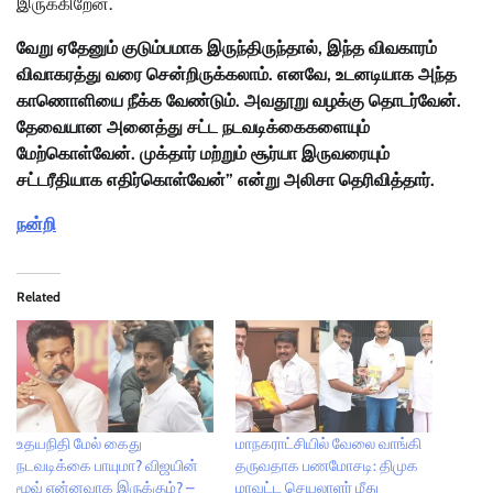
இருக்கிறேன்.
வேறு ஏதேனும் குடும்பமாக இருந்திருந்தால், இந்த விவகாரம்
விவாகரத்து வரை சென்றிருக்கலாம். எனவே, உடனடியாக அந்த
காணொளியை நீக்க வேண்டும். அவதூறு வழக்கு தொடர்வேன்.
தேவையான அனைத்து சட்ட நடவடிக்கைகளையும்
மேற்கொள்வேன். முக்தார் மற்றும் சூர்யா இருவரையும்
சட்டரீதியாக எதிர்கொள்வேன்” என்று அலிசா தெரிவித்தார்.
நன்றி
Related
உதயநிதி மேல் கைது
மாநகராட்சியில் வேலை வாங்கி
நடவடிக்கை பாயுமா? விஜயின்
தருவதாக பணமோசடி: திமுக
மூவ் என்னவாக இருக்கும்? –
மாவட்ட செயலாளர் மீது