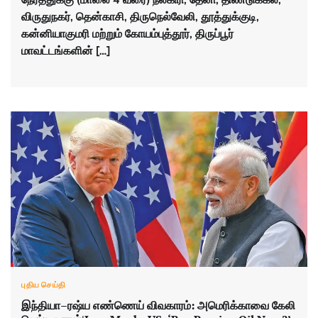
விருதுநகர், தென்காசி, திருநெல்வேலி, தூத்துக்குடி,
கன்னியாகுமரி மற்றும் கோயம்புத்தூர், திருப்பூர்
மாவட்டங்களின் […]
புதிய செய்தி
இந்தியா–ரஷ்ய எண்ணெய் விவகாரம்: அமெரிக்காவை கேலி