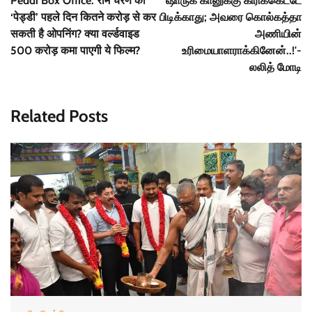
Peddi Box Office: राम चरण की
`ஷாருக் கானுக்கு கிரிக்கெட்டே
‘पेड्डी’ पहले दिन कितने करोड़ से कर
பிடிக்காது; அவரை கொல்கத்தா
सकती है ओपनिंग? क्या वर्ल्डवाइड
அணியின்
500 करोड़ कमा पाएगी ये फिल्म?
உரிமையாளராக்கினேன்..!'-
லலித் மோடி
Related Posts