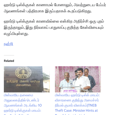
ஹார்டு டிஸ்க்குகள் காணாமல் போனாலும், அவற்றுடைய பேப்பர்
ஆவணங்கள் பத்திரமாக இருப்பதாகக் கூறப்படுகிறது.
ஹார்டு டிஸ்க்குகள் காணவில்லை என்கிற அதிர்ச்சி ஒரு புறம்
இருந்தாலும், இது நிர்வாகப் பாதுகாப்பு குறித்த கேள்வியையும்
எழுப்பியுள்ளது.
நன்றி
Related
மின்வாரிய தலைமை
மின்வாரிய ஹார்டு டிஸ்க் மாயம்:
அலுவலகத்தில் டெண்டர்
விசாரணை குறித்து அமைச்சர்
ஆவணங்கள் அடங்கிய 10
நிர்மல் குமார் விளக்கம்|TNEB
ஹார்டு டிஸ்க்குகள் மாயம்:
Theft Case: Minister Hints at