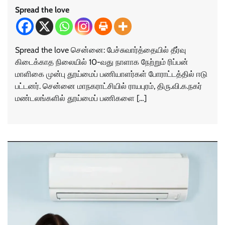
Spread the love
Spread the love சென்னை: பேச்சு​வார்த்​தை​யில் தீர்வு
கிடைக்​காத நிலை​யில் 10-வது நாளாக நேற்​றும் ரிப்​பன்
மாளிகை முன்பு தூய்​மைப் பணியாளர்​கள் போராட்டத்தில் ஈடு​
பட்​டனர். சென்னை மாநக​ராட்​சி​யில் ராயபுரம், திரு.​வி.க.நகர்
மண்​டலங்​களில் தூய்​மைப் பணி​களை […]