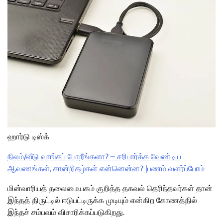
ஹார்டு டிஸ்க்
நிலம்/வீடு வாங்கப் போறீங்களா? – சரிபார்க்க வேண்டிய
ஆவணங்கள், சான்றிதழ்கள் என்னென்ன? |பணம் வளர்ப்போம்
மின்வாரியத் தலைமையகம் குறித்த தகவல் தெரிந்தவர்கள் தான்
இந்தத் திருட்டில் ஈடுபட்டிருக்க முடியும் என்கிற கோணத்தில்
இந்தச் சம்பவம் விசாரிக்கப்படுகிறது.