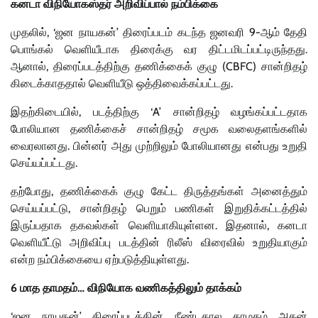
கனடா விநியோகஸ்தர் அறிவிப்பால் நம்பிக்கை
முதலில், ‘ஜன நாயகன்’ திரைப்படம் கடந்த ஜனவரி 9-ஆம் தேதி
பொங்கல் வெளியீடாக திரைக்கு வர திட்டமிடப்பட்டிருந்தது.
ஆனால், திரைப்படத்திற்கு தணிக்கைக் குழு (CBFC) சான்றிதழ்
கிடைக்காததால் வெளியீடு ஒத்திவைக்கப்பட்டது.
இதற்கிடையில், படத்திற்கு ‘A’ சான்றிதழ் வழங்கப்பட்டதாக
போலியான தணிக்கைச் சான்றிதழ் சமூக வலைதளங்களில்
வைரலானது. பின்னர் அது முற்றிலும் போலியானது என்பது உறுதி
செய்யப்பட்டது.
தற்போது, தணிக்கைக் குழு கேட்ட திருத்தங்கள் அனைத்தும்
செய்யப்பட்டு, சான்றிதழ் பெறும் பணிகள் இறுதிக்கட்டத்தில்
இருப்பதாக தகவல்கள் வெளியாகியுள்ளன. இதனால், கனடா
வெளியீட்டு அறிவிப்பு படத்தின் ரிலீஸ் விரைவில் உறுதியாகும்
என்ற நம்பிக்கையை ஏற்படுத்தியுள்ளது.
6 மாத தாமதம்… விநியோக வணிகத்திலும் தாக்கம்
‘ஜன நாயகன்’ திரைப்படத்தின் நீண்டகால தாமதம் அதன்