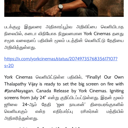
படக்குழு இதுவரை அதிகாரப்பூர்வ அறிவிப்பை வெளியிடாத
நிலையில், கனடா விநியோக நிறுவனமான York Cinemas தனது
சமூக வலைதளப் பதிவின் மூலம் படத்தின் வெளியீட்டு தேதியை
அறிவித்துள்ளது.
https://x.com/yorkcinemas/status/2074973576835617107?
s=20
York Cinemas வெளியிட்டுள்ள பதிவில், “Finally! Our Own
Thalapathy Vijay is ready to set the big screen on fire with
#JanaNayagan. Canada Release by York Cinemas. Igniting
screens from July 24” என்று குறிப்பிடப்பட்டுள்ளது. இதன் மூலம்
ஜூலை 24-ஆம் தேதி ‘ஜன நாயகன்’ திரையரங்குகளில்
வெளியாகும் என்ற எதிர்பார்ப்பு ரசிகர்கள் மத்தியில்
அதிகரித்துள்ளது.