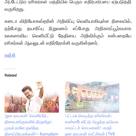
அப்டேட்டும் ரசிகர்கள் மத்தியில் பெரும் எதிர்பார்ப்பை ஏற்படுத்தி
வருகிறது.
கனடா விநியோகஸ்தரின் அறிவிப்பு வெளியாகியுள்ள நிலையில்,
தற்போது தயாரிப்பு நிறுவனம் எப்போது அதிகாரப்பூர்வமாக
உலகளாவிய வெளியீட்டு தேதியை அறிவிக்கும் என்பதையே
ரசிகர்கள் ஆவலுடன் எதிர்நோக்கி வருகின்றனர்.
நன்றி
Related
‘ஜன நாயகன்’ வெளியீடு…
‘பட்டாசு வெடித்த ரசிகர்கள்;
திரையரங்குகளில் திருவிழா;
கண்ணீர் விட்டு அழுத்த தவெக
முதல் நாளே குவிந்த
மாவட்டச் செயலாளர்’- கரூர்
திரைப்பிரபலங்கள்! – Kumudam
ஜன நாயகன் காட்சிகள் | TVK