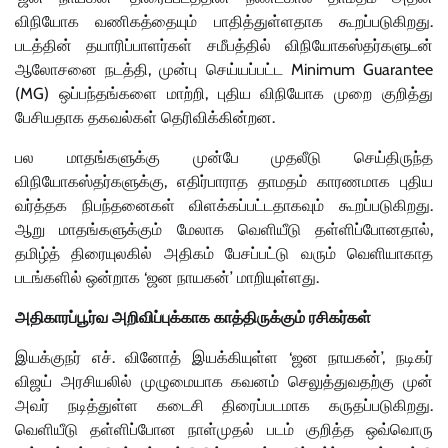
விநியோக வணிகத்தையும் பாதித்துள்ளதாக கூறப்படுகிறது.
படத்தின் தயாரிப்பாளர்கள் சமீபத்தில் விநியோகஸ்தர்களுடன்
ஆலோசனை நடத்தி, முன்பு செய்யப்பட்ட Minimum Guarantee
(MG) ஒப்பந்தங்களை மாற்றி, புதிய விநியோக முறை குறித்து
பேசியதாக தகவல்கள் தெரிவிக்கின்றன.
பல மாதங்களுக்கு முன்பே முதலீடு செய்திருந்த
விநியோகஸ்தர்களுக்கு, எதிர்பாராத தாமதம் காரணமாக புதிய
வர்த்தக நிபந்தனைகள் விளக்கப்பட்டதாகவும் கூறப்படுகிறது.
ஆறு மாதங்களுக்கும் மேலாக வெளியீடு தள்ளிப்போனதால்,
தமிழ்த் திரையுலகில் அதிகம் பேசப்பட்டு வரும் வெளியாகாத
படங்களில் ஒன்றாக ‘ஜன நாயகன்’ மாறியுள்ளது.
அதிகாரப்பூர்வ அறிவிப்புக்காக காத்திருக்கும் ரசிகர்கள்
இயக்குநர் எச். வினோத் இயக்கியுள்ள ‘ஜன நாயகன்’, நடிகர்
விஜய் அரசியலில் முழுமையாக கவனம் செலுத்துவதற்கு முன்
அவர் நடித்துள்ள கடைசி திரைப்படமாக கருதப்படுகிறது.
வெளியீடு தள்ளிப்போன நாள்முதல் படம் குறித்த ஒவ்வொரு