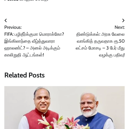
Post
Previous:
Next:
navigation
FIFA: பழிதீர்க்குமா மொராக்கோ?
திண்டுக்கல்: அரசு வேலை
இங்கிலாந்தை வீழ்த்துவாரா
வாங்கித் தருவதாக ரூ.50
ஹாலண்ட்? – அனல் அடிக்கும்
லட்சம் மோசடி – 3 பேர் மீது
காலிறுதி ஆட்டங்கள்!
வழக்கு பதிவு!
Related Posts