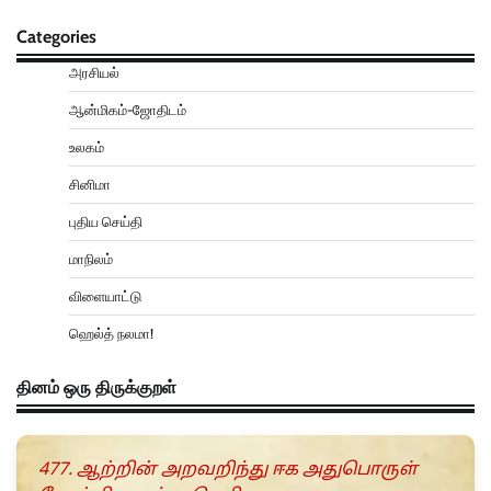
Categories
அரசியல்
ஆன்மிகம்-ஜோதிடம்
உலகம்
சினிமா
புதிய செய்தி
மாநிலம்
விளையாட்டு
ஹெல்த் நலமா!
தினம் ஒரு திருக்குறள்
477. ஆற்றின் அறவறிந்து ஈக அதுபொருள்