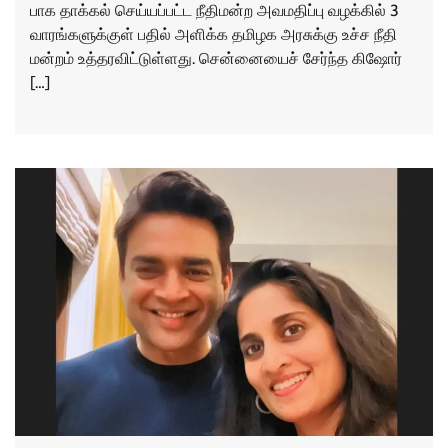
பாக தாக்​கல் செய்​யப்​பட்ட நீதி​மன்ற அவம​திப்பு வழக்​கில் 3
வாரங்​களுக்​குள் பதில் அளிக்க தமிழக அரசுக்கு உச்ச நீதி​
மன்​றம் உத்​தர​விட்​டுள்​ளது. சென்​னையைச் சேர்ந்த கிஷோர்
[…]