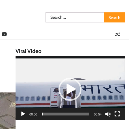
Search
for:
Viral Video
Video
Player
00:00
03:54