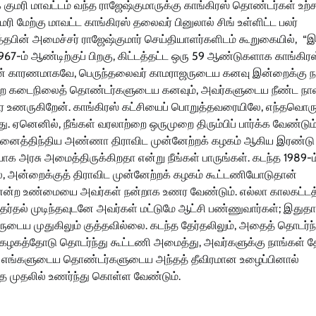
குமரி மாவட்டம் வந்த ராஜேஷ்குமாருக்கு காங்கிரஸ் தொண்டர்கள் உற்
ுமரி மேற்கு மாவட்ட காங்கிரஸ் தலைவர் பினுலால் சிங் உள்ளிட்ட பலர்
ன் அமைச்சர் ராஜேஷ்குமார் செய்தியாளர்களிடம் கூறுகையில், “இ
67-ம் ஆண்டிற்குப் பிறகு, கிட்டத்தட்ட ஒரு 59 ஆண்டுகளாக காங்கிரஸ
தன் காரணமாகவே, பெருந்தலைவர் காமராஜருடைய கனவு இன்றைக்கு 
க்கின்ற கடைநிலைத் தொண்டர்களுடைய கனவும், அவர்களுடைய நீண்ட நா
ர உணருகிறேன். காங்கிரஸ் கட்சியைப் பொறுத்தவரையிலே, எந்தவொர
ு. ஏனெனில், நீங்கள் வரலாற்றை ஒருமுறை திரும்பிப் பார்க்க வேண்டும்
து அனைத்திந்திய அண்ணா திராவிட முன்னேற்றக் கழகம் ஆகிய இரண்டு
ாக அரசு அமைத்திருக்கிறதா என்று நீங்கள் பாருங்கள். ​கடந்த 1989-ம
ால், அன்றைக்குத் திராவிட முன்னேற்றக் கழகம் கூட்டணியோடுதான்
ள் என்ற உண்மையை அவர்கள் நன்றாக உணர வேண்டும். எல்லா காலகட்டத்
 தேர்தல் முடிந்தவுடனே அவர்கள் மட்டுமே ஆட்சி பண்ணுவார்கள்; இதுத
ருடைய முதுகிலும் குத்தவில்லை. கடந்த தேர்தலிலும், அதைத் தொடர்ந்
் கழகத்தோடு தொடர்ந்து கூட்டணி அமைத்து, அவர்களுக்கு நாங்கள் தே
். எங்களுடைய தொண்டர்களுடைய அந்தத் தீவிரமான உழைப்பினால்
ை முதலில் உணர்ந்து கொள்ள வேண்டும்.