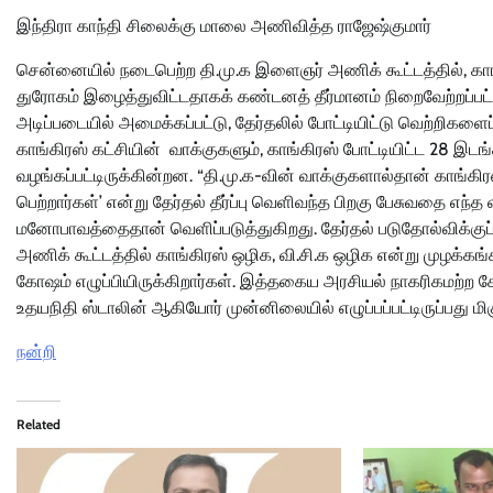
இந்திரா காந்தி சிலைக்கு மாலை அணிவித்த ராஜேஷ்குமார்
சென்னையில் நடைபெற்ற தி.மு.க இளைஞர் அணிக் கூட்டத்தில், காங்க
துரோகம் இழைத்துவிட்டதாகக் கண்டனத் தீர்மானம் நிறைவேற்றப்பட்டி
அடிப்படையில் அமைக்கப்பட்டு, தேர்தலில் போட்டியிட்டு வெற்றிகளைப
காங்கிரஸ் கட்சியின் வாக்குகளும், காங்கிரஸ் போட்டியிட்ட 28 இடங்
வழங்கப்பட்டிருக்கின்றன. “தி.மு.க-வின் வாக்குகளால்தான் காங்கிரஸ
பெற்றார்கள்’ என்று தேர்தல் தீர்ப்பு வெளிவந்த பிறகு பேசுவதை எந
மனோபாவத்தைதான் வெளிப்படுத்துகிறது. தேர்தல் படுதோல்விக்குப் 
அணிக் கூட்டத்தில் காங்கிரஸ் ஒழிக, வி.சி.க ஒழிக என்று முழக்க
கோஷம் எழுப்பியிருக்கிறார்கள். இத்தகைய அரசியல் நாகரிகமற்ற
உதயநிதி ஸ்டாலின் ஆகியோர் முன்னிலையில் எழுப்பப்பட்டிருப்பது 
நன்றி
Related