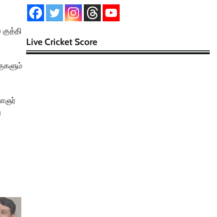
 குத்தி
Live Cricket Score
்குகளும்
ளைஞர்
ு