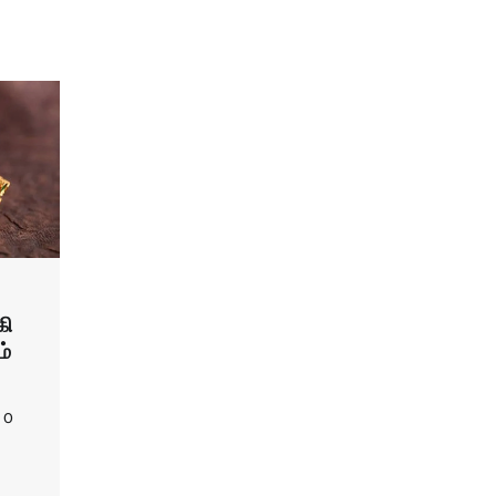
கி
ம்
0