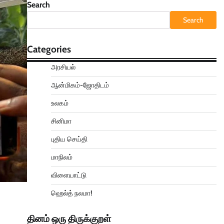
Search
Search
Categories
அரசியல்
ஆன்மிகம்-ஜோதிடம்
உலகம்
சினிமா
புதிய செய்தி
மாநிலம்
விளையாட்டு
ஹெல்த் நலமா!
தினம் ஒரு திருக்குறள்