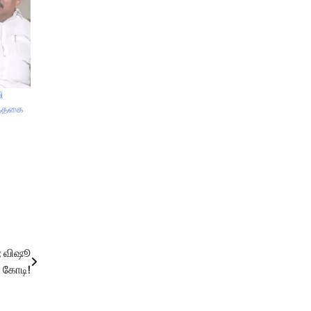
ி
ுந்தகை
்; விஷூ
2 கோடி!