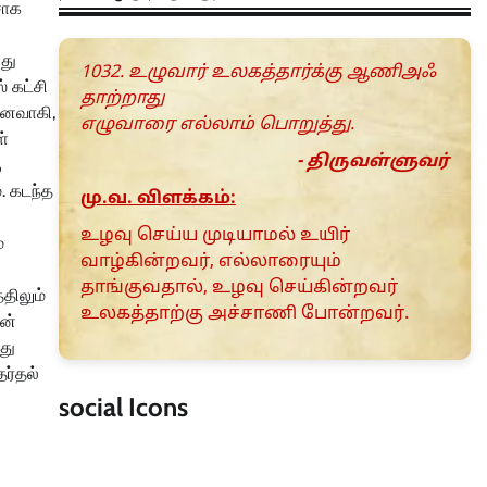
சாக
து
1032. உழுவார் உலகத்தார்க்கு ஆணிஅஃ
் கட்சி
தாற்றாது
நனவாகி,
எழுவாரை எல்லாம் பொறுத்து.
ள்
- திருவள்ளுவர்
ு
. கடந்த
மு.வ. விளக்கம்:
உழவு செய்ய முடியாமல் உயிர்
்
வாழ்கின்றவர், எல்லாரையும்
தாங்குவதால், உழவு செய்கின்றவர்
திலும்
உலகத்தாற்கு அச்சாணி போன்றவர்.
ான்
து
ர்தல்
social Icons