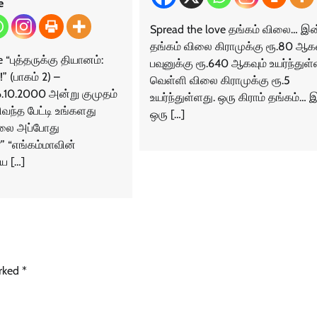
e
Spread the love தங்கம் விலை… இன
தங்கம் விலை கிராமுக்கு ரூ.80 ஆகவ
 “புத்தருக்கு தியானம்:
பவுனுக்கு ரூ.640 ஆகவும் உயர்ந்துள்
” (பாகம் 2) –
வெள்ளி விலை கிராமுக்கு ரூ.5
10.2000 அன்று குமுதம்
உயர்ந்துள்ளது. ஒரு கிராம் தங்கம்… 
வந்த பேட்டி உங்களது
ஒரு […]
நிலை அப்போது
?” “எங்கம்மாவின்
ய […]
arked
*