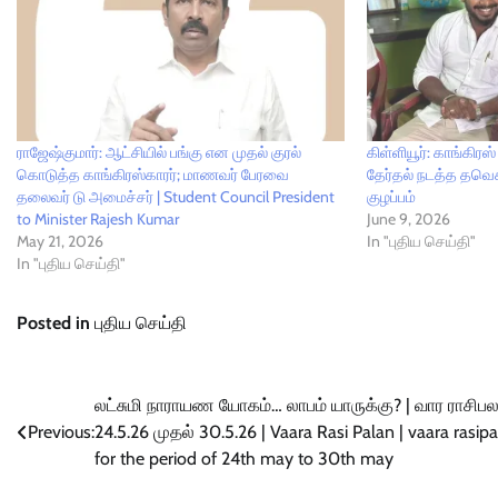
ராஜேஷ்குமார்: ஆட்சியில் பங்கு என முதல் குரல்
கிள்ளியூர்: காங்கிர
கொடுத்த காங்கிரஸ்காரர்; மாணவர் பேரவை
தேர்தல் நடத்த தவெக
தலைவர் டு அமைச்சர் | Student Council President
குழப்பம்
to Minister Rajesh Kumar
June 9, 2026
May 21, 2026
In "புதிய செய்தி"
In "புதிய செய்தி"
Posted in
புதிய செய்தி
Post
லட்சுமி நாராயண யோகம்… லாபம் யாருக்கு? | வார ராசிப
Previous:
24.5.26 முதல் 30.5.26 | Vaara Rasi Palan | vaara rasip
navigation
for the period of 24th may to 30th may