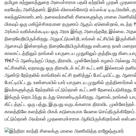
தமிழக சுற்றுலாத்துறை அமைச்சராக பதவி ஏற்றபின் முதன் முதலாக 
வரவேற்பு அளித்தனர். இதில் விளவங்கோடு எம்.எல்.ஏ டி.டி.பிரவீன், க
கலந்துகொண்டனர். தலைவர்களின் சிலைகளுக்கு மாலை அணிவித்தபி
மிகவும் ஒரு மகிழ்ச்சிகரமான தருணம் ஆகும். ஏனென்றால், கடந்த 19
அங்கம் வகிக்கக்கூடிய ஒரு அரசு இங்கு அமைந்ததே இல்லை. அ
நிறைவேறியிருக்கிறது. அதுமட்டுமன்றி, எங்கள் கட்சியில் இரு
ஆசையும் இன்றைக்கு நிறைவேறியிருக்கிறது என்பதை நான் மனதா
காலகட்டத்திலும் நாங்கள் யாருடைய முதுகிலும் குத்தியது கிடையாத
1967-ம் ஆண்டிற்குப் பிறகு, திராவிட முன்னேற்றக் கழகம் அல்ல
கட்சிகளில், ஏதாவது ஒரு திராவிடக் கட்சி கூட்டணி இல்லாமல் தனிய
ஆண்டு தேர்தலில் காங்கிரஸ் கட்சி தனித்துப் போட்டியிட்டது. ஆன
போட்டியிட்டது. உண்மையில் யார் யாருடைய முதுகில் குத்தினார்க
இவர்களுக்குத் தேர்தலில் மட்டும்தான் கூட்டணி தேவைப்படுகிறது,
இங்குத் தொடர்ந்து நடந்து கொண்டிருக்கிறது. ஆனால், நாங்கள் யா
கிட்டத்தட்ட ஒரு பத்து, இருபது வருடங்களாக திராவிட முன்னேற்றக
காலத்திலே களத்தில் மிகக் கடுமையாக வேலை செய்திருக்கிறோம
மட்டும்தான் அவர்கள் முதலமைச்சராக ஆகியிருக்கிறார்கள் என்பத