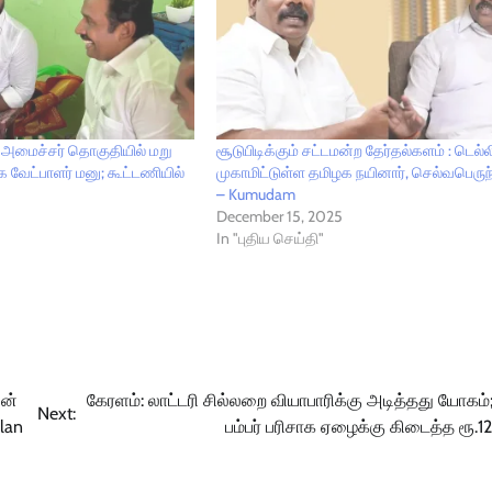
ஸ் அமைச்சர் தொகுதியில் மறு
சூடுபிடிக்கும் சட்டமன்ற தேர்தல்களம் : டெல்ல
 வேட்பாளர் மனு; கூட்டணியில்
முகாமிட்டுள்ள தமிழக நயினார், செல்வபெர
– Kumudam
December 15, 2025
In "புதிய செய்தி"
லன்
கேரளம்: லாட்டரி சில்லறை வியாபாரிக்கு அடித்தது யோகம
Next:
alan
பம்பர் பரிசாக ஏழைக்கு கிடைத்த ரூ.1