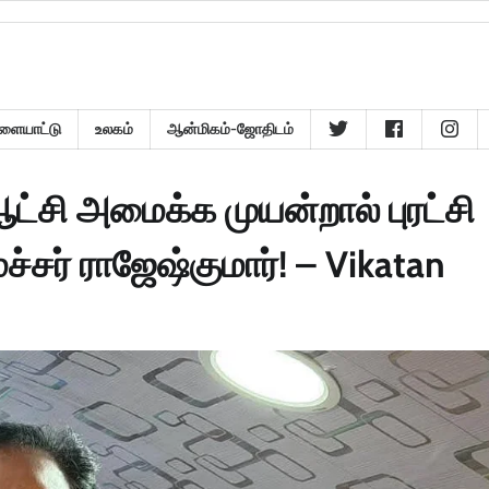
ளையாட்டு
உலகம்
ஆன்மிகம்-ஜோதிடம்
்சி அமைக்க முயன்றால் புரட்சி
சர் ராஜேஷ்குமார்! – Vikatan