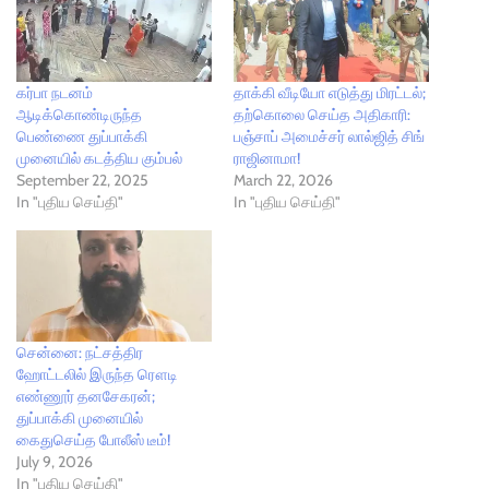
கர்பா நடனம்
தாக்கி வீடியோ எடுத்து மிரட்டல்;
ஆடிக்கொண்டிருந்த
தற்கொலை செய்த அதிகாரி:
பெண்ணை துப்பாக்கி
பஞ்சாப் அமைச்சர் லால்ஜித் சிங்
முனையில் கடத்திய கும்பல்
ராஜினாமா!
September 22, 2025
March 22, 2026
In "புதிய செய்தி"
In "புதிய செய்தி"
சென்னை: நட்சத்திர
ஹோட்டலில் இருந்த ரௌடி
எண்ணூர் தனசேகரன்;
துப்பாக்கி முனையில்
கைதுசெய்த போலீஸ் டீம்!
July 9, 2026
In "புதிய செய்தி"