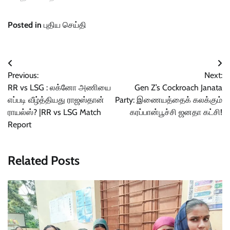
Posted in
புதிய செய்தி
Post
Previous:
Next:
navigation
RR vs LSG : லக்னோ அணியை
Gen Z’s Cockroach Janata
எப்படி வீழ்த்தியது ராஜஸ்தான்
Party: இணையத்தைக் கலக்கும்
ராயல்ஸ்? |RR vs LSG Match
கரப்பான்பூச்சி ஜனதா கட்சி!
Report
Related Posts