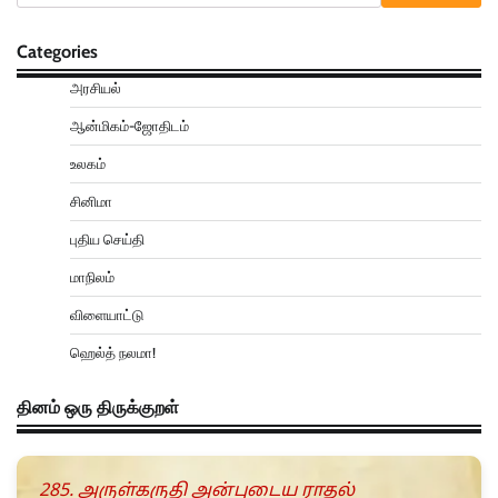
Categories
அரசியல்
ஆன்மிகம்-ஜோதிடம்
உலகம்
சினிமா
புதிய செய்தி
மாநிலம்
விளையாட்டு
ஹெல்த் நலமா!
தினம் ஒரு திருக்குறள்
285. அருள்கருதி அன்புடைய ராதல்