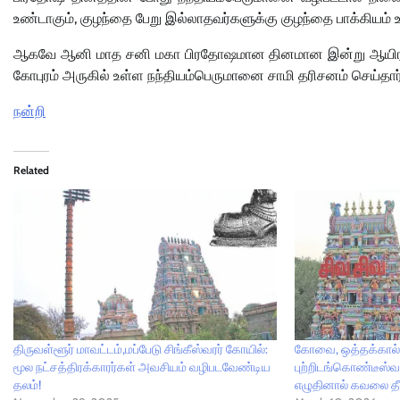
உண்டாகும்
,
குழந்தை பேறு இல்லாதவர்களுக்கு குழந்தை பாக்கியம் உ
ஆகவே ஆனி மாத சனி மகா பிரதோஷமான தினமான இன்று ஆயிரக்
கோபுரம் அருகில் உள்ள நந்தியம்பெருமானை சாமி தரிசனம் செய்தார
நன்றி
Related
திருவள்ளூர் மாவட்டம்,மப்பேடு சிங்கீஸ்வரர் கோயில்:
கோவை, ஒத்தக்கால்
மூல நட்சத்திரக்காரர்கள் அவசியம் வழிபடவேண்டிய
புற்றிடங்கொண்டீஸ்வர
தலம்!
எழுதினால் கவலை தீர