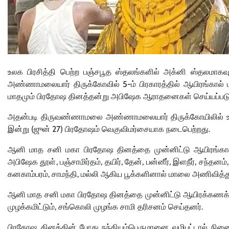
உலக பிரசித்தி பெற்ற பஞ்சபூத ஸ்தலங்களில் அக்னி ஸ்தலமாக
அண்ணாமலையார் திருக்கோவில்
5-
ம் பிரகாரத்தில் ஆயிரங்கால
மாதமும் பிரதோஷ தினத்தன்று அபிஷேக ஆராதனைகள் செய்யப்படும
அதன்படி திருவண்ணாமலை அண்ணாமலையார் திருக்கோயிலில் உள
இன்று
(ஜுன் 27)
பிரதோஷம் வெகுவிமர்சையாக நடைபெற்றது.
ஆனி மாத சனி மகா பிரதோஷ தினத்தை முன்னிட்டு ஆயிரங்கால் 
அபிஷேக தூள்
,
பஞ்சாமிர்தம்
,
தயிர்
,
தேன்
,
பன்னீர்
,
இளநீர்
,
சந்தனம்
கனகாம்பரம்
,
சாமந்தி
,
மல்லி ஆகிய பூக்களினால் மாலை அணிவித்து
ஆனி மாத சனி மகா பிரதோஷ தினத்தை முன்னிட்டு ஆயிரக்கணக
முழக்கமிட்டும்
,
சங்கொலி முழங்க சாமி தரிசனம் செய்தனர்.
பிரதோஷ தினத்தின் போது நந்தியம்பெருமானை வழிபட்டால் நினை