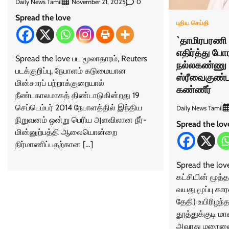
Daily News Tamil
0
November 21, 2025
Spread the love
புதிய செய்தி
`தாமிரபரண
எதிர்த்து போ
Spread the love பட மூலாதாரம், Reuters
நல்லகண்ணு 
படக்குறிப்பு, நேபாளம் கடுமையான
ஸ்ரீவைகுண்ட
மின்சாரப் பற்றாக்குறையால்
கண்ணீர்
நீண்டகாலமாகத் திண்டாடுகின்றது 19
செப்டெம்பர் 2014 நேபாளத்தில் இந்திய
Daily News Tamil
நிறுவனம் ஒன்று பெரிய அளவிலான நீர்-
Spread the lov
மின்னுற்பத்தி ஆலையொன்றை
நிர்மாணிப்பதற்கான […]
Spread the lov
கட்சியின் மூத
வயது மூப்பு கா
தேதி) உயிரிழந்
தூத்துக்குடி மா
அவரது மறைவைய