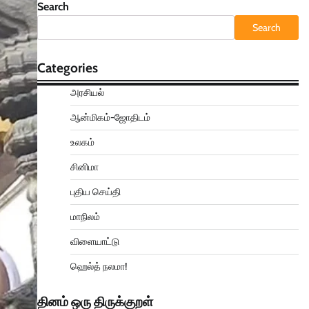
Search
Search
Categories
அரசியல்
ஆன்மிகம்-ஜோதிடம்
உலகம்
சினிமா
புதிய செய்தி
மாநிலம்
விளையாட்டு
ஹெல்த் நலமா!
தினம் ஒரு திருக்குறள்