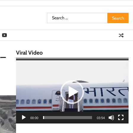
Search
for:
Viral Video
 –
Video
Player
00:00
03:54