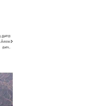
ு துறை
ைக்கால
தடை