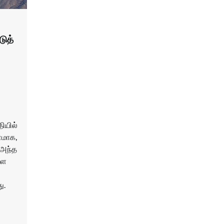
டுத்
தியில்
ணமாக,
 அந்த
ளை
ு.