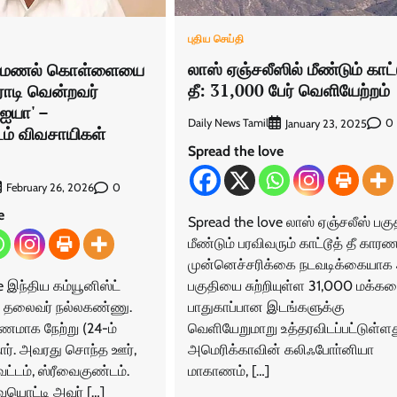
புதிய செய்தி
லாஸ் ஏஞ்சலீஸில் மீண்டும் காட்
ி மணல் கொள்ளையை
தீ: 31,000 பேர் வெளியேற்றம்
ராடி வென்றவர்
ஐயா' –
Daily News Tamil
0
January 23, 2025
ம் விவசாயிகள்
Spread the love
0
February 26, 2026
e
Spread the love லாஸ் ஏஞ்சலீஸ் பகு
மீண்டும் பரவிவரும் காட்டூத் தீ கார
முன்னெச்சரிக்கை நடவடிக்கையாக
பகுதியை சுற்றியுள்ள 31,000 மக்க
e இந்திய கம்யூனிஸ்ட்
பாதுகாப்பான இடங்களுக்கு
்த தலைவர் நல்லகண்ணு.
வெளியேறுமாறு உத்தரவிடப்பட்டுள்ளத
ரணமாக நேற்று (24-ம்
அமெரிக்காவின் கலிஃபோா்னியா
தார். அவரது சொந்த ஊர்,
மாகாணம், […]
வட்டம், ஸ்ரீவைகுண்டம்.
ொட்டி அவர் […]