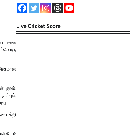
Live Cricket Score
ண்ணாமலை
 ஒவ்வொரு
 தினமான
ள் தூள்
,
ுகம்புல்
,
து.
ன பக்தி
க்கியம்