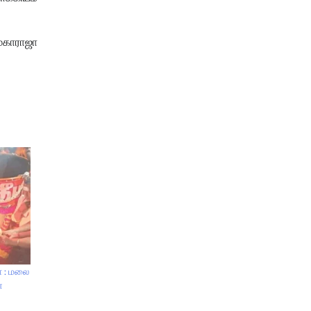
மகாராஜா
ா : மலை
ன