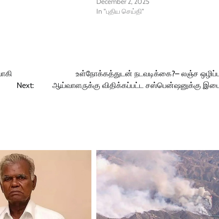
December 2, 2025
In "புதிய செய்தி"
வாகி
உள்நோக்கத்துடன் நடவடிக்கை?– லஞ்ச ஒழிப்ப
Next:
ஆய்வாளருக்கு விதிக்கப்பட்ட சஸ்பென்ஷனுக்கு இட