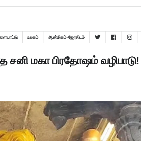
ளையாட்டு
உலகம்
ஆன்மிகம்-ஜோதிடம்
 சனி மகா பிரதோஷம் வழிபாடு!