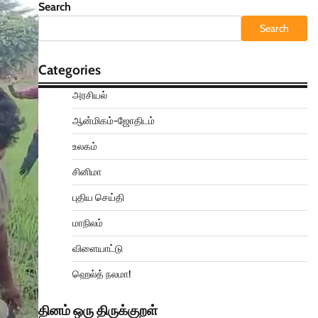
Search
Search
Categories
அரசியல்
ஆன்மிகம்-ஜோதிடம்
உலகம்
சினிமா
புதிய செய்தி
மாநிலம்
விளையாட்டு
ஹெல்த் நலமா!
தினம் ஒரு திருக்குறள்