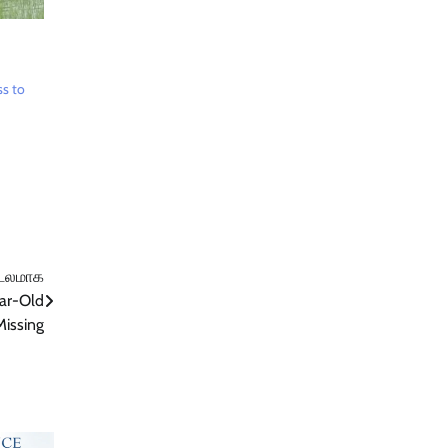
ss to
 சடலமாக
ear-Old
Missing