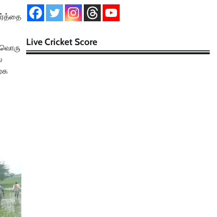
ர்த்தை
Live Cricket Score
்தவொரு
ல
மூக