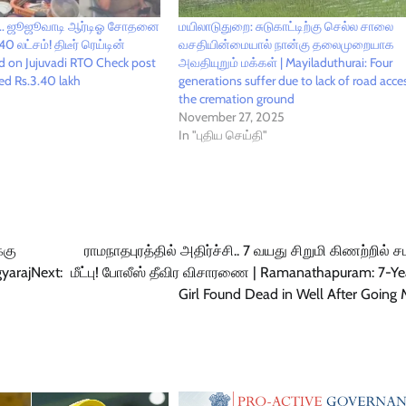
்.. ஜூஜூவாடி ஆர்டிஓ சோதனை
மயிலாடுதுறை: சுடுகாட்டிற்கு செல்ல சாலை
0 லட்சம்! திடீர் ரெய்டின்
வசதியின்மையால் நான்கு தலைமுறையாக
d on Jujuvadi RTO Check post
அவதியுறும் மக்கள் | Mayiladuthurai: Four
ed Rs.3.40 lakh
generations suffer due to lack of road acce
the cremation ground
November 27, 2025
In "புதிய செய்தி"
்கு
ராமநாதபுரத்தில் அதிர்ச்சி.. 7 வயது சிறுமி கிணற்றில்
yaraj
Next:
மீட்பு! போலீஸ் தீவிர விசாரணை | Ramanathapuram: 7-Y
Girl Found Dead in Well After Going 