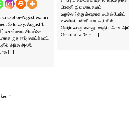
ஏற்படும் தடைகளைத் தீர்க்கும் தீர்வ
பிரகதி இணையதளம்
உருவெடுத்துள்ளதாக ஆக்ஸ்போர்ட்
e Cricket oi-Yogeshwaran
வணிகப் பள்ளி கள ஆய்வில்
ed: Saturday, August 1,
தெரியவந்துள்ளது. மத்திய அரசு அற
IST] சென்னை: சிஎஸ்கே
செய்யும் பல்வேறு […]
னாக ருதுராஜ் கெய்க்வாட்
பதில் அந்த அணி
யாக […]
arked
*