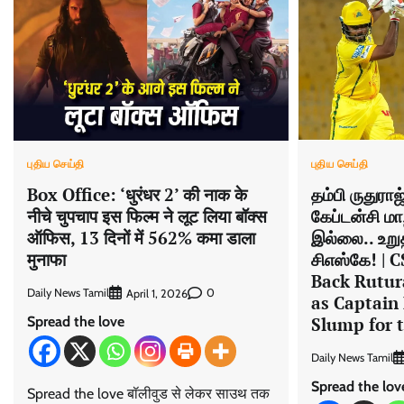
புதிய செய்தி
புதிய செய்தி
தம்பி ருதுரா
Box Office: ‘धुरंधर 2’ की नाक के
கேப்டன்சி மாற
नीचे चुपचाप इस फिल्म ने लूट लिया बॉक्स
இல்லை.. உறுத
ऑफिस, 13 दिनों में 562% कमा डाला
சிஎஸ்கே! |
मुनाफा
Back Rutur
Daily News Tamil
0
April 1, 2026
as Captain
Spread the love
Slump for t
Daily News Tamil
Spread the lov
Spread the love बॉलीवुड से लेकर साउथ तक