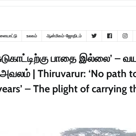
ளையாட்டு
உலகம்
ஆன்மிகம்-ஜோதிடம்
டுகாட்டிற்கு பாதை இல்லை’ – வய
 அவலம் | Thiruvarur: ‘No path t
ars’ – The plight of carrying t