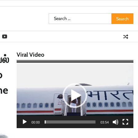
Search
for:
Viral Video
ல்
Video
o
Player
he
00:00
03:54