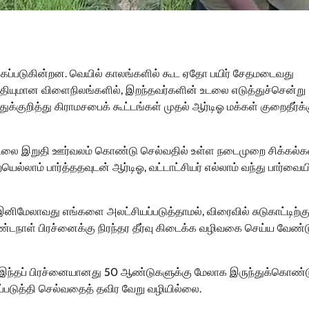
க்கப்படுகின்றன. வெயில் காலங்களில் கூட ஏதோ பயிர் சேதமடைவது
 சகதியுமான விளைநிலங்களில், இறந்தவர்களின் உடலை எடுத்துச்சென்று
க்குறித்து கிராமசபைக் கூட்டங்கள் முதல் ஆர்டிஓ மக்கள் குறைதீர்க்க
் உடலை இறுதி ஊர்வலம் கொண்டு செல்வதில் உள்ள நடைமுறை சிக்கல
ல்லாம் பார்த்ததவுடன் ஆர்டிஓ, வட்டாட்சியர் எல்லாம் வந்து பார்வையி
ிமேலாவது எங்களை அலட்சியப்படுத்தாமல், விரைவில் சுடுகாட்டிற்கு
டநாள் பிரச்னைக்கு நிரந்தர தீர்வு கிடைக்க வழிவகை செய்ய வேண்ட
, “இந்தப் பிரச்னையானது 50 ஆண்டுகளுக்கு மேலாக இருந்துக்கொண்
ப்படுத்தி செல்வதைத் தவிர வேறு வழியில்லை.