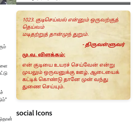
1023. குடிசெய்வல் என்னும் ஒருவற்குத்
தெய்வம்
மடிதற்றுத் தான்முந் துறும்.
- திருவள்ளுவர்
ும்
மு.வ. விளக்கம்:
என் குடியை உயரச் செய்வேன் என்று
்களை
முயலும் ஒருவனுக்கு ஊழ், ஆடையைக்
ட்டு
கட்டிக் கொண்டு தானே முன் வந்து
துணை செய்யும்.
ச்
ும்”
social Icons
டுதான்