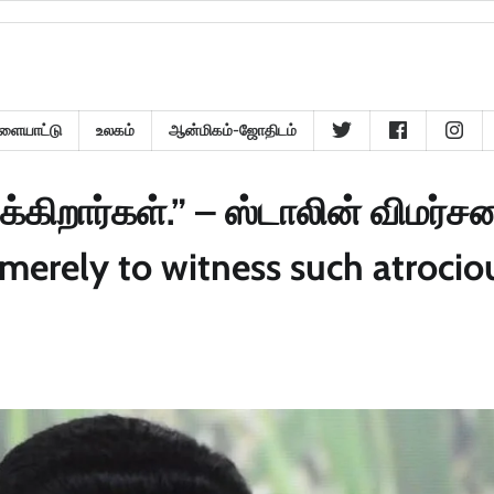
ளையாட்டு
உலகம்
ஆன்மிகம்-ஜோதிடம்
க்கிறார்கள்.” – ஸ்டாலின் விமர்சன
t merely to witness such atrocio