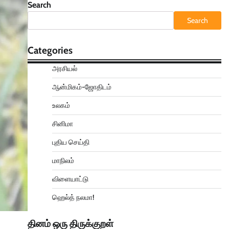
Search
Search
Categories
அரசியல்
ஆன்மிகம்-ஜோதிடம்
உலகம்
சினிமா
புதிய செய்தி
மாநிலம்
விளையாட்டு
ஹெல்த் நலமா!
தினம் ஒரு திருக்குறள்