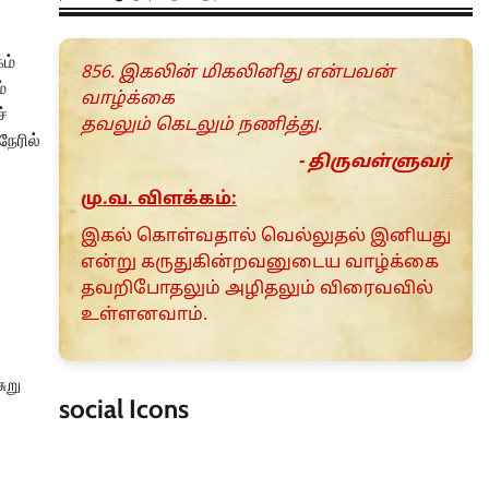
ம்
856. இகலின் மிகலினிது என்பவன்
்
வாழ்க்கை
ச்
தவலும் கெடலும் நணித்து.
ேரில்
- திருவள்ளுவர்
மு.வ. விளக்கம்:
இகல் கொள்வதால் வெல்லுதல் இனியது
என்று கருதுகின்றவனுடைய வாழ்க்கை
தவறிபோதலும் அழிதலும் விரைவவில்
உள்ளனவாம்.
ுறு
social Icons