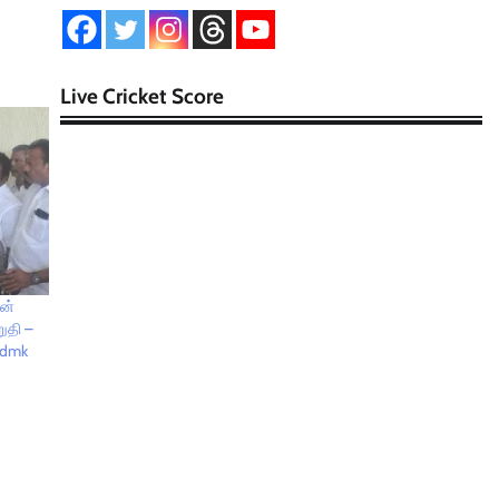
Live Cricket Score
ான்
றுதி –
 admk