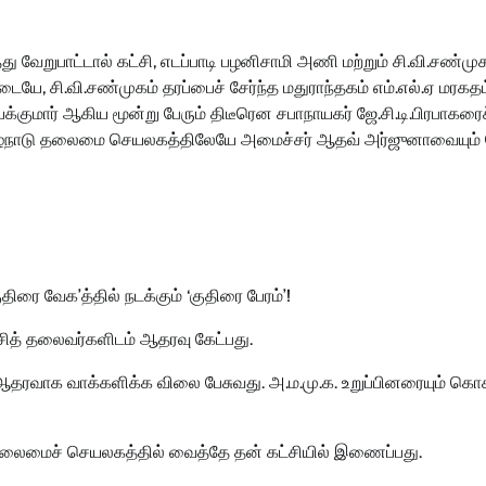
ு வேறுபாட்டால் கட்சி, எடப்பாடி பழனிசாமி அணி மற்றும் சி.வி.சண்முக
, சி.வி.சண்முகம் தரப்பைச் சேர்ந்த மதுராந்தகம் எம்.எல்.ஏ மரகதம
ெயக்குமார் ஆகிய மூன்று பேரும் திடீரென சபாநாயகர் ஜே.சி.டி.பிரபாகரை
ிழ்நாடு தலைமை செயலகத்திலேயே அமைச்சர் ஆதவ் அர்ஜுனாவையும் ந
ிரை வேக’த்தில் நடக்கும் ‘குதிரை பேரம்’!
்சித் தலைவர்களிடம் ஆதரவு கேட்பது.
 ஆதரவாக வாக்களிக்க விலை பேசுவது. அ.ம.மு.க. உறுப்பினரையும் கொச
து, தலைமைச் செயலகத்தில் வைத்தே தன் கட்சியில் இணைப்பது.