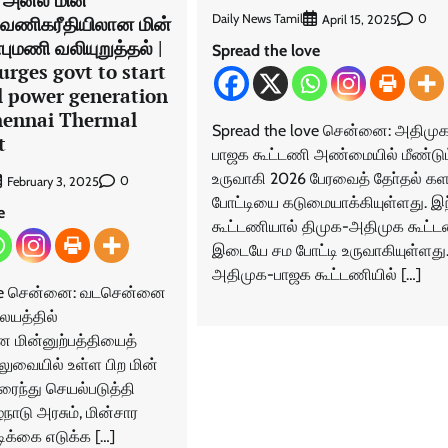
 வணிகரீதியிலான மின்
Daily News Tamil
0
April 15, 2025
்புமணி வலியுறுத்தல் |
Spread the love
rges govt to start
 power generation
hennai Thermal
Spread the love சென்னை: அதிமு
t
பாஜக கூட்டணி அண்மையில் மீண்டும
உருவாகி 2026 பேரவைத் தோ்தல் க
0
February 3, 2025
போட்டியை கடுமையாக்கியுள்ளது. இ
e
கூட்டணியால் திமுக-அதிமுக கூட்
இடையே சம போட்டி உருவாகியுள்ளது
அதிமுக-பாஜக கூட்டணியில் […]
ove சென்னை: வடசென்னை
ையத்தில்
 மின்னுற்பத்தியைத்
லுவையில் உள்ள பிற மின்
ரைந்து செயல்படுத்தி
ழ்நாடு அரசும், மின்சார
ிக்கை எடுக்க […]