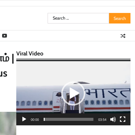
Search
for:
Viral Video
ம் |
Video
us
Player
00:00
03:54