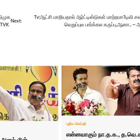
ிமுக
Tv:ஆட்சி மாறிய‌தால் ஆர்ட்டிஸ்டுகள் மாற்றமா?டிவி சல
Next:
e TVK
வெறுப்புல பார்க்கல கருப்பு,ஆனா.. –
புதிய செய்தி
என்னவாகும் நா.த.க., த.வெ.
அனல் மின்