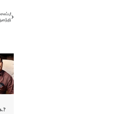
சலப்பு!
 ஆனந்தி
க.?