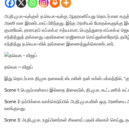
அ.தி.மு.க-வுக்குள் த.வெ.க-வுக்கு ஆதரவளிப்பது தொடர்பான கருத்த
அணி என இரண்டாகப் பிரிந்தது. இந்த அரசியல் மோதல்களுக்கு இடையே
குமரவேல், தாராபுரம் எம்.எல்.ஏ சத்யபாமா, பெருந்துறை எம்.எல்.ஏ ஜ
சந்தித்துத் தங்களது பதவிகளை ராஜினாமா செய்துள்ளதோடு, தம
சந்தித்து த.வெ.க-வில் தங்களை இணைத்துக்கொண்டனர்.
தவெக – விஜய்
இது தொடர்பாக திமுக தலைவர் ஸ்டாலின் தன் எக்ஸ் பக்கத்தில், “குத
Scene 1: பெரும்பான்மை இல்லாத நிலையில், தி.மு.க. கூட்டணிக் கட
Scene 2: நம்பிக்கை வாக்கெடுப்பில் அ.தி.மு.க.வின் ஒரு அணியை
வாங்குவது.
Scene 3: அ.தி.மு.க. உறுப்பினர்கள் சிலரைப் பதவி விலகச் செய்