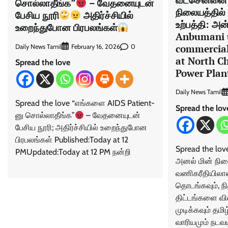
சொல்லாதீங்க”
– வேதனையுடன்
நிலையத்தில்
பேசிய நூரி
அதிர்ச்சியில்
உற்பத்தி: அன
உறைந்துபோன பிரபலங்கள்
Anbumani u
commercial
Daily News Tamil
0
February 16, 2026
at North C
Spread the love
Power Plan
Daily News Tamil
Spread the love “எங்களை AIDS Patient-
Spread the lov
னு சொல்லாதீங்க”
– வேதனையுடன்
பேசிய நூரி; அதிர்ச்சியில் உறைந்துபோன
பிரபலங்கள் Published:Today at 12
Spread the l
PMUpdated:Today at 12 PM நன்றி
அனல் மின் நில
வணிகரீதியிலான
தொடங்கவும், நி
திட்டங்களை வி
முடிக்கவும் தமி
வாரியமும் நடவட