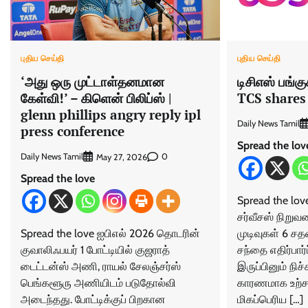
புதிய செய்தி
புதிய செய்தி
‘அது ஒரு முட்டாள்தனமான
டிசிஎஸ் பங்க
கேள்வி!’ – கிளென் பிலிப்ஸ் |
TCS shares
glenn phillips angry reply ipl
Daily News Tamil
press conference
Spread the lov
Daily News Tamil
0
May 27, 2026
Spread the love
Spread the lov
சர்வீசஸ் நிறுவ
Spread the love ஐபிஎல் 2026 தொடரின்
முடிவுகள் 6 சத
குவாலிஃபயர் 1 போட்டியில் குஜராத்
சந்தை எதிர்பார
டைட்டன்ஸ் அணி, ராயல் சேலஞ்சர்ஸ்
இருப்பினும் நி
பெங்களூரு அணியிடம் படுதோல்வி
காரணமாக உற்சாக
அடைந்தது. போட்டிக்குப் பிறகான
மிகப்பெரிய […]