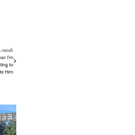
. ஈரான்
ar: I’m
ting to
te Him