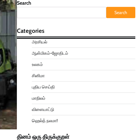
Search
Search
Categories
அரசியல்
ஆன்மிகம்-ஜோதிடம்
உலகம்
சினிமா
புதிய செய்தி
மாநிலம்
விளையாட்டு
ஹெல்த் நலமா!
தினம் ஒரு திருக்குறள்