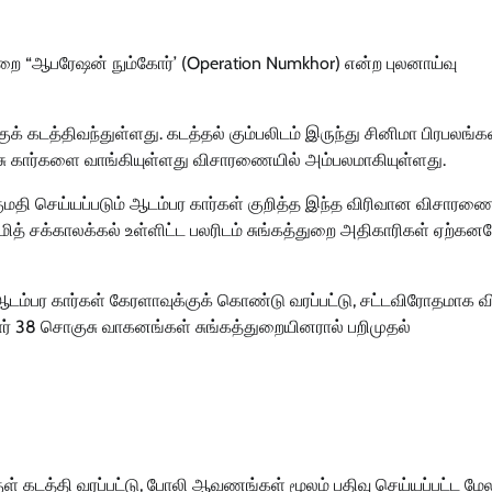
ுறை “ஆபரேஷன் நும்கோர்’ (Operation Numkhor) என்ற புலனாய்வு
குக் கடத்திவந்துள்ளது. கடத்தல் கும்பலிடம் இருந்து சினிமா பிரபலங்க
ொகுசு கார்களை வாங்கியுள்ளது விசாரணையில் அம்பலமாகியுள்ளது.
ுமதி செய்யப்படும் ஆடம்பர கார்கள் குறித்த இந்த விரிவான விசாரணை
மித் சக்காலக்கல் உள்ளிட்ட பலரிடம் சுங்கத்துறை அதிகாரிகள் ஏற்கன
 ஆடம்பர கார்கள் கேரளாவுக்குக் கொண்டு வரப்பட்டு, சட்டவிரோதமாக 
மார் 38 சொகுசு வாகனங்கள் சுங்கத்துறையினரால் பறிமுதல்
்குள் கடத்தி வரப்பட்டு, போலி ஆவணங்கள் மூலம் பதிவு செய்யப்பட்ட மேல