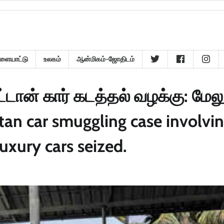
ளையாட்டு
உலகம்
ஆன்மிகம்-ஜோதிடம்
ூட்டான் கார் கடத்தல் வழக்கு: மேலு
tan car smuggling case involvi
xury cars seized.