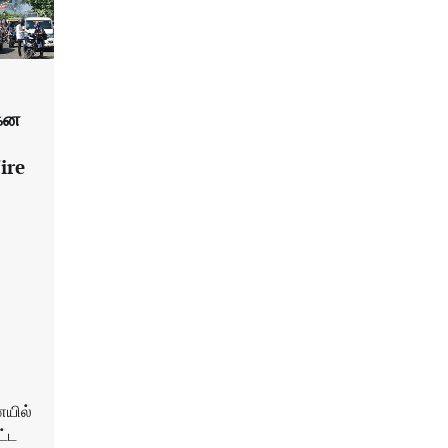
கன
ire
ையில்
ட்ட