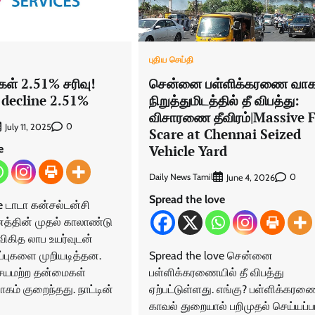
புதிய செய்தி
ுகள் 2.51% சரிவு!
சென்னை பள்ளிக்கரணை வா
 decline 2.51%
நிறுத்துமிடத்தில் தீ விபத்து:
விசாரணை தீவிரம்|Massive F
0
July 11, 2025
Scare at Chennai Seized
e
Vehicle Yard
Daily News Tamil
0
June 4, 2026
Spread the love
e டாடா கன்சல்டன்சி
னத்தின் முதல் காலாண்டு
விகித லாப உயர்வுடன்
்ப்புகளை முறியடித்தன.
Spread the love சென்னை
ச்சயமற்ற தன்மைகள்
பள்ளிக்கரணையில் தீ விபத்து
ம் குறைந்தது. நாட்டின்
ஏற்பட்டுள்ளது. எங்கு? பள்ளிக்கரண
காவல் துறையால் பறிமுதல் செய்யப்ப