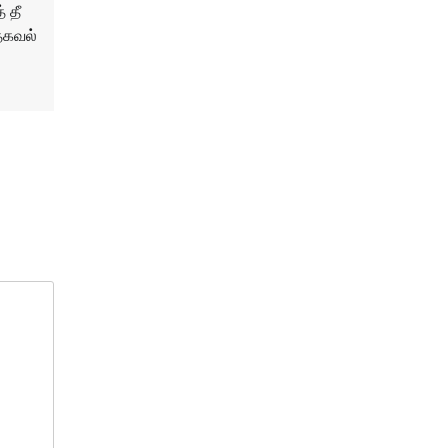
் தீ
 தகவல்