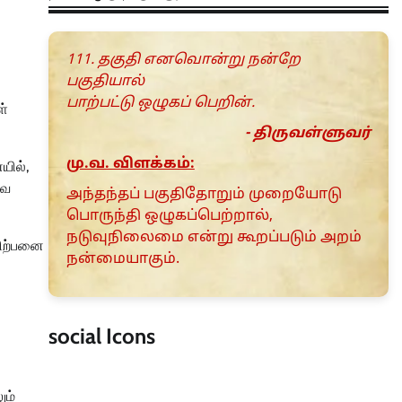
111. தகுதி எனவொன்று நன்றே
பகுதியால்
பாற்பட்டு ஒழுகப் பெறின்.
ள்
- திருவள்ளுவர்
மு.வ. விளக்கம்:
யில்,
வே
அந்தந்தப் பகுதிதோறும் முறையோடு
பொருந்தி ஒழுகப்பெற்றால்,
நடுவுநிலைமை என்று கூறப்படும் அறம்
விற்பனை
நன்மையாகும்.
social Icons
ும்