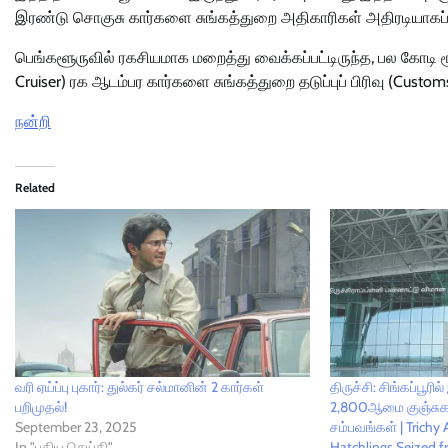
இரண்டு சொகுசு கார்களை சுங்கத்துறை அதிகாரிகள் அதிரடியாகப் 
பெங்களூருவில் ரகசியமாக மறைத்து வைக்கப்பட்டிருந்த, பல கோடி ர
Cruiser) ரக ஆடம்பர கார்களை சுங்கத்துறை தடுப்புப் பிரிவு (Custo
நன்றி
Related
வரி ஏய்ப்பு புகார்: துல்கர் சல்மானின் 2 கார்கள்
திருச்சி: சிங்கப்பூரி
பறிமுதல்!
2,800ஆமை குஞ்சுகள
September 23, 2025
சம்பவங்கள் | Trichy 
In "புதிய செய்தி"
Hatchlings Seized 