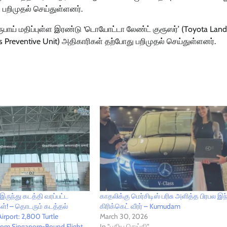
பறிமுதல் செய்துள்ளனர்.
ூபாய் மதிப்புள்ள இரண்டு ‘டொயோட்டா லேண்ட் குரூஸர்’ (Toyota Land
ms Preventive Unit) அதிகாரிகள் தற்போது பறிமுதல் செய்துள்ளனர்.
ல் இருந்து கடத்தி வரப்பட்ட
காதலிக்கு மெர்சிடிஸ் பரிசு அளித்த பிரபல இந
்! – தொடரும் கடத்தல்
கிரிக்கெட் வீரர் – Kumudam
Airport: 2,800 Turtle
March 30, 2026
from Singapore-Bound Flight
In "புதிய செய்தி"