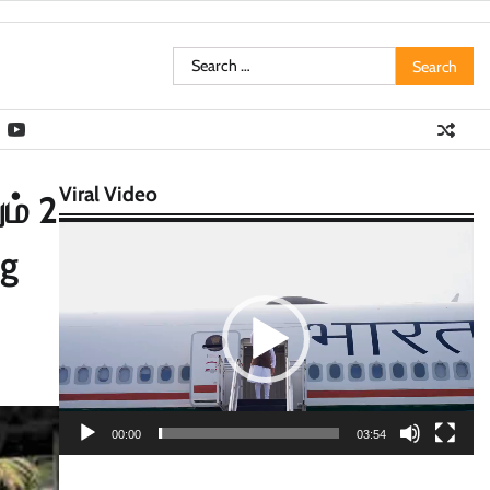
Search
for:
Viral Video
ம் 2
Video
ng
Player
00:00
03:54