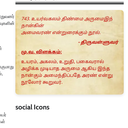
ிறுவனர்
743. உயர்வகலம் திண்மை அருமைஇந்
ிவுகளின்
நான்கின்
அமைவரண் என்றுரைக்கும் நூல்.
- திருவள்ளுவர்
்
மு.வ. விளக்கம்:
உயரம், அகலம், உறுதி, பகைவரால்
ாகுமாறு
அழிக்க முடியாத அருமை ஆகிய இந்த
்,
நான்கும் அமைந்திப்பதே அரண் என்று
நூலோர் கூறுவர்.
social Icons
உயர்
கள்