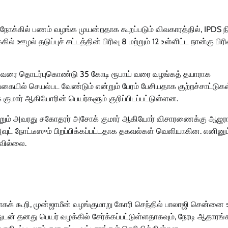
நோக்கில் பணம் வழங்க முயன்றதாக கூறப்படும் விவகாரத்தில், IPDS ந
ல் ஊழல் தடுப்புச் சட்டத்தின் பிரிவு 8 மற்றும் 12 உள்ளிட்ட நான்கு பிர
. ஒருவரை தொடர்புகொண்டு 35 கோடி ரூபாய் வரை வழங்கத் தயாராக
 வகையில் செயல்பட வேண்டும் என்றும் பேரம் பேசியதாக குற்றச்சாட்டுகள
 குமார் ஆகியோரின் பெயர்களும் குறிப்பிடப்பட்டுள்ளன.
மற்றும் அவரது சகோதரர் அசோக் குமார் ஆகியோர் விசாரணைக்கு ஆஜர
அவுட் நோட்டீஸும் பிறப்பிக்கப்பட்டதாக தகவல்கள் வெளியாகின. எனினும
வில்லை.
தாகக் கூறி, முன்ஜாமீன் வழங்குமாறு கோரி செந்தில் பாலாஜி சென்னை 
துடன் தனது பெயர் வழக்கில் சேர்க்கப்பட்டுள்ளதாகவும், நேரடி ஆதாரங்