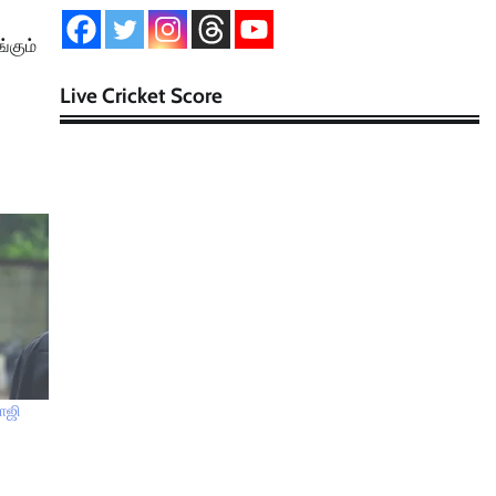
்கும்
Live Cricket Score
ாஜி