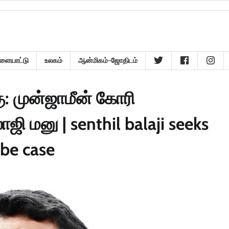
ளையாட்டு
உலகம்
ஆன்மிகம்-ஜோதிடம்
கு: முன்ஜாமீன் கோரி
ாஜி மனு | senthil balaji seeks
ibe case