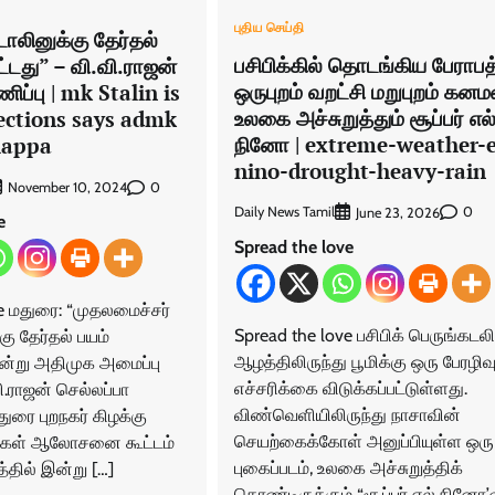
புதிய செய்தி
டாலினுக்கு தேர்தல்
பசிபிக்கில் தொடங்கிய பேராபத
ட்டது” – வி.வி.ராஜன்
ஒருபுறம் வறட்சி மறுபுறம் கன
ிப்பு | mk Stalin is
உலகை அச்சுறுத்தும் சூப்பர் எல
lections says admk
நினோ | extreme-weather-e
lappa
nino-drought-heavy-rain
0
November 10, 2024
Daily News Tamil
0
June 23, 2026
e
Spread the love
e மதுரை: “முதலமைச்சர்
Spread the love பசிபிக் பெருங்கடல
கு தேர்தல் பயம்
ஆழத்திலிருந்து பூமிக்கு ஒரு பேரழிவ
 என்று அதிமுக அமைப்பு
எச்சரிக்கை விடுக்கப்பட்டுள்ளது.
.ராஜன் செல்லப்பா
விண்வெளியிலிருந்து நாசாவின்
துரை புறநகர் கிழக்கு
செயற்கைக்கோள் அனுப்பியுள்ள ஒரு
கிகள் ஆலோசனை கூட்டம்
புகைப்படம், உலகை அச்சுறுத்திக்
த்தில் இன்று […]
கொண்டிருக்கும் “சூப்பர் எல் நினோ’