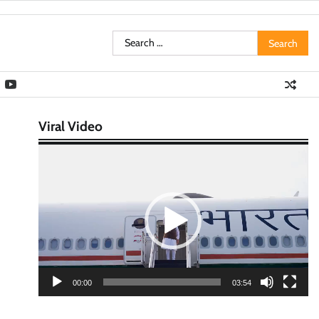
Search
for:
Viral Video
Video
Player
00:00
03:54