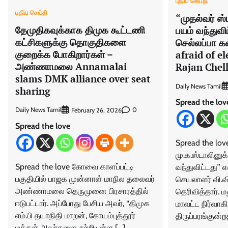
புதிய செய்தி
புதிய செய்தி
“முதல்வர் ஸ்
தேமுதிகவுக்காக திமுக கூட்டணி
பயம் வந்துவி
கட்சிகளுக்கு தொகுதிகளை
செல்லப்பா கண
குறைக்க போகிறார்கள் –
afraid of e
அண்ணாமலை Annamalai
Rajan Chel
slams DMK alliance over seat
Daily News Tamil
sharing
Spread the lov
Daily News Tamil
0
February 26, 2026
Spread the love
Spread the lov
மு.க.ஸ்டாலினுக்
Spread the love கோவை காளப்பட்டி
வந்துவிட்டது’’
பகுதியில் பாஜக முன்னாள் மாநில தலைவர்
செயலாளர் வி.வி
அண்ணாமலை தெருமுனை பிரசாரத்தில்
தெரிவித்தார். ம
ஈடுபட்டார். அப்போது பேசிய அவர், “திமுக
மாவட்ட நிர்வா
எம்.பி தயாநிதி மாறன், கோயம்புத்தூர்
திருப்பரங்குன்ற
மக்கள் அவர்களை சுற்றியுள்ள […]