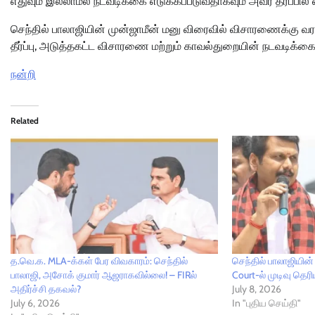
எதுவும் இல்லாமல் நடவடிக்கை எடுக்கப்படுவதாகவும் அவர் தரப்பில்
செந்தில் பாலாஜியின் முன்ஜாமீன் மனு விரைவில் விசாரணைக்கு வரலாம்
தீர்ப்பு, அடுத்தகட்ட விசாரணை மற்றும் காவல்துறையின் நடவடிக்கை
நன்றி
Related
த.வெ.க. MLA-க்கள் பேர விவகாரம்: செந்தில்
செந்தில் பாலாஜியின
பாலாஜி, அசோக் குமார் ஆஜராகவில்லை! – FIRல்
Court-ல் முடிவு தெ
அதிர்ச்சி தகவல்?
July 8, 2026
July 6, 2026
In "புதிய செய்தி"