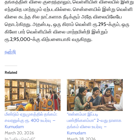
தங்கத்தின் விலை குறைந்தாலும், வெள்ளியின் விலையில் இன்று
எந்தவித மாற்றமும் ஏற்படவில்லை. சென்னையில் இன்று வெள்ளி
விலை கடந்த சில நாட்களாக நீடிக்கும் அதே விலையிலேயே
தொடர்கிறது. அதன்படி, ஒரு கிராம் வெள்ளி ரூ.295-க்கும், ஒரு
கிலோ பார் வெள்ளியின் விலை மாற்றமின்றி இன்றும்
ரூ.2,95,000-க்கு விற்பனையாகி வருகிறது.
நன்றி
Related
மீண்டும் ஏறுமுகத்தில் தங்கம்:
“என்னம்மா இப்படி
சவரனுக்கு ரூ. 400 உயர்வு –
பண்றீங்களம்மா” 2-வது நாளாக
Kumudam
தங்கம் விலை உயர்வு –
March 20, 2026
Kumudam
In "புதிய செய்தி"
March 28, 2026