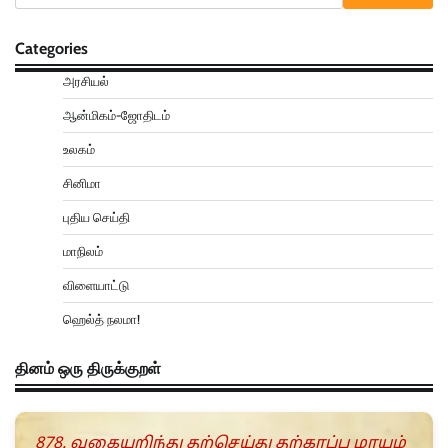
Categories
அரசியல்
ஆன்மிகம்-ஜோதிடம்
உலகம்
சினிமா
புதிய செய்தி
மாநிலம்
விளையாட்டு
ஹெல்த் நலமா!
தினம் ஒரு திருக்குறள்
878. வகையறிந்து தற்செய்து தற்காப்ப மாயும்