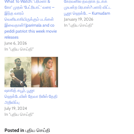
What To Watch: ‘பரிமளா &
கேரவனில் தவறாக நடக்க
கோ’ முதல் ‘பேட்ரியாட்’ வரை –
முயன்ற பிரபாஸ்? பளார் விட்ட
இந்த வாரம்
பூஜா ஹெக்டே – Kumudam
வெளியாகியிருக்கும் படங்கள்
January 19, 2026
இவைதான்! |parimala and co
In "புதிய செய்தி"
peddi patriot this week movie
releases
June 6, 2026
In "புதிய செய்தி"
ஷாகித் கபூர், பூஜா
ஹெக்டேவின் தேவா ரிலீஸ் தேதி
அறிவிப்பு
July 19, 2024
In "புதிய செய்தி"
Posted in
புதிய செய்தி