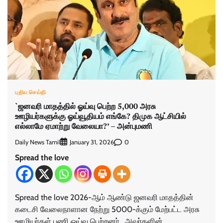
புதிய செய்தி
`ஜனவரி மாதத்தில் ஓய்வு பெற்ற 5,000 அரசு
ஊழியர்களுக்கு ஓய்வூதியம் எங்கே? திமுக ஆட்சியில்
எல்லாமே ஏமாற்று வேலையா?’ – அன்புமணி
Daily News Tamil
0
January 31, 2026
Spread the love
Spread the love 2026-ஆம் ஆண்டு ஜனவரி மாதத்தின்
கடைசி வேலைநாளான நேற்று 5000-க்கும் மேற்பட்ட அரசு
ஊழியர்கள் பணி ஓய்வு பெற்றனர். அவர்களின்