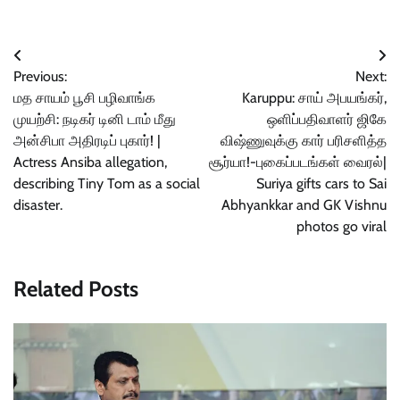
Post
Previous:
Next:
navigation
மத சாயம் பூசி பழிவாங்க
Karuppu: சாய் அபயங்கர்,
முயற்சி: நடிகர் டினி டாம் மீது
ஒளிப்பதிவாளர் ஜிகே
அன்சிபா அதிரடிப் புகார்! |
விஷ்ணுவுக்கு கார் பரிசளித்த
Actress Ansiba allegation,
சூர்யா!-புகைப்படங்கள் வைரல்|
describing Tiny Tom as a social
Suriya gifts cars to Sai
disaster.
Abhyankkar and GK Vishnu
photos go viral
Related Posts