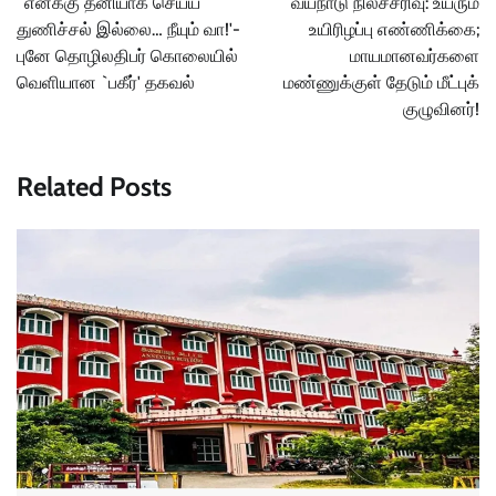
`எனக்கு தனியாக செய்ய
வயநாடு நிலச்சரிவு: உயரும்
துணிச்சல் இல்லை… நீயும் வா!'-
உயிரிழப்பு எண்ணிக்கை;
புனே தொழிலதிபர் கொலையில்
மாயமானவர்களை
வெளியான `பகீர்' தகவல்
மண்ணுக்குள் தேடும் மீட்புக்
குழுவினர்!
Related Posts