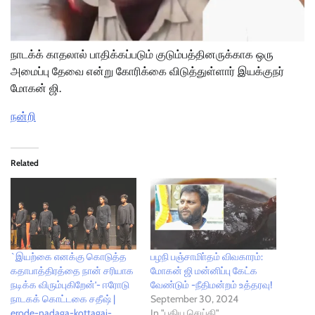
நாடக்க் காதலால் பாதிக்கப்படும் குடும்பத்தினருக்காக ஒரு
அமைப்பு தேவை என்று கோரிக்கை விடுத்துள்ளார் இயக்குநர்
மோகன் ஜி.
நன்றி
Related
`இயற்கை எனக்கு கொடுத்த
பழநி பஞ்சாமிா்தம் விவகாரம்:
கதாபாத்திரத்தை நான் சரியாக
மோகன் ஜி மன்னிப்பு கேட்க
நடிக்க விரும்புகிறேன்’- ஈரோடு
வேண்டும் -நீதிமன்றம் உத்தரவு!
நாடகக் கொட்டகை சதீஷ் |
September 30, 2024
erode-nadaga-kottagai-
In "புதிய செய்தி"