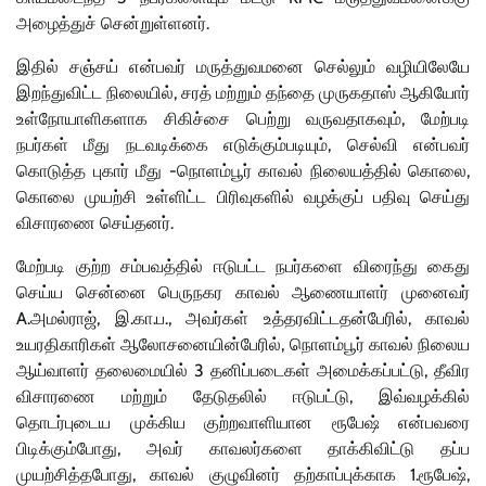
அழைத்துச் சென்றுள்ளனர்.
இதில் சஞ்சய் என்பவர் மருத்துவமனை செல்லும் வழியிலேயே
இறந்துவிட்ட நிலையில், சரத் மற்றும் தந்தை முருகதாஸ் ஆகியோர்
உள்நோயாளிகளாக சிகிச்சை பெற்று வருவதாகவும், மேற்படி
நபர்கள் மீது நடவடிக்கை எடுக்கும்படியும், செல்வி என்பவர்
கொடுத்த புகார் மீது -நொளம்பூர் காவல் நிலையத்தில் கொலை,
கொலை முயற்சி உள்ளிட்ட பிரிவுகளில் வழக்குப் பதிவு செய்து
விசாரணை செய்தனர்.
மேற்படி குற்ற சம்பவத்தில் ஈடுபட்ட நபர்களை விரைந்து கைது
செய்ய சென்னை பெருநகர காவல் ஆணையாளர் முனைவர்
A.அமல்ராஜ், இ.கா.ப., அவர்கள் உத்தரவிட்டதன்பேரில், காவல்
உயரதிகாரிகள் ஆலோசனையின்பேரில், நொளம்பூர் காவல் நிலைய
ஆய்வாளர் தலைமையில் 3 தனிப்படைகள் அமைக்கப்பட்டு, தீவிர
விசாரணை மற்றும் தேடுதலில் ஈடுபட்டு, இவ்வழக்கில்
தொடர்புடைய முக்கிய குற்றவாளியான ரூபேஷ் என்பவரை
பிடிக்கும்போது, அவர் காவலர்களை தாக்கிவிட்டு தப்ப
முயற்சித்தபோது, காவல் குழுவினர் தற்காப்புக்காக 1.ரூபேஷ்,