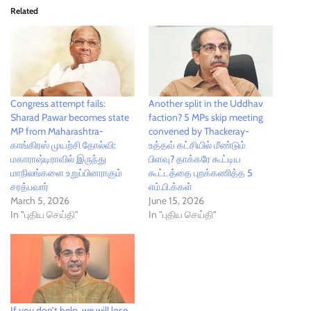
Related
Congress attempt fails:
Another split in the Uddhav
Sharad Pawar becomes state
faction? 5 MPs skip meeting
MP from Maharashtra-
convened by Thackeray-
காங்கிரஸ் முயற்சி தோல்வி:
உத்தவ் கட்சியில் மீண்டும்
மகாராஷ்டிராவில் இருந்து
பிளவு? தாக்கரே கூட்டிய
மாநிலங்களை உறுப்பினராகும்
கூட்டத்தை புறக்கணித்த 5
சரத்பவார்
எம்.பி.க்கள்
March 5, 2026
June 15, 2026
In "புதிய செய்தி"
In "புதிய செய்தி"
If you don’t help, we will lose