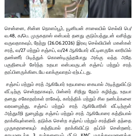
சென்னை, சின்ன நொளம்பூர், யூனியன் சாலையில் செல்வி பெ/
வ.48, க/பெ. முருகதாஸ் என்பவர் தனது குடும்பத்துடன் வசித்து
வருவதாகவும், நேற்று (26.06.2026) இரவு செல்வியின் மகன்கள்
சரத், வ/27 மற்றும் சஞ்சய், வ/24 ஆகியோர் வீட்டினருகே லாரியில்
தண்ணீர் பிடித்துக் கொண்டிருந்தபோது அங்கு வந்த அதே
பகுதியைச் சேர்ந்த உதயா என்பவருடன் சஞ்சய் மற்றும் சரத்
தரப்பினருக்கிடையே வாக்குவாதம் ஏற்பட்டது.
சஞ்சய் மற்றும் சரத் ஆகியோர் உதயாவை கையால் அடித்துவிட்டு
வீட்டிற்கு சென்றதாகவும், பின்னர் சிறிது நேரம் கழித்து, உதயா
தனது சகோதரர்கள் ராகேஷ், கார்த்திக் மற்றும் சில நண்பர்களை
வரவழைத்து, சஞ்சய் மற்றும் சரத் ஆகியோரின் வீட்டிற்குள்
அத்துமீறி நுழைந்து சஞ்சய் மற்றும் சரத் ஆகியோரை கத்தியால்
தாக்கியுள்ளனர். தடுக்க சென்ற சஞ்சய் மற்றும் சரத்தின் தந்தை
முருகதாஸையும் கத்தியால் தாக்கிவிட்டு தப்பிச் சென்றனர்.
காயமடைந்த 3 நபர்களையும் மீட்டு KMC மருத்துவமனைக்கு