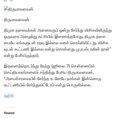
திருமாவளவன்
திமுக தலை​வர்​கள் அனை​வரும் ஒன்​று சேர்ந்து விசிக​விலிருந்து
ஒரு​வரை அழைத்து கட்​சி​யில் இணைத்​த​போது, திமுக தலை​
மையே எங்​களு​டன் உறவு இல்லை எனச் சொல்​லி​விட்​டது. விசிக​
வுடன் கூட்​டணி இல்லை என்று சொன்னது மு.க.ஸ்டா​லின் தான்”
என்று பேசியிருந்தார்.
இதனைத்தொடர்ந்து நேற்று (ஜூலை. 7) சென்னையில்
செய்தியாளர்களைச் சந்தித்து பேசிய திருமாவளவன்,
“அமைச்சரவையில் சேர்ந்த உடனேயே நாங்கள் இன்னொரு
கூட்டணியில் சேர்ந்துவிட்டோம் என்று பொருளில்லை.
நன்றி
Related