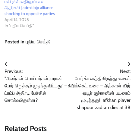
மகிழ்ச்சி; எதிர்தரப்பு​கள்
அதிர்ச்சி | admk bjp alliance
shocking to opposite parties
April 14, 2025
In "புதிய செய்தி"
Posted in
புதிய செய்தி
Post
Previous:
Next:
navigation
"அவர்கள் பொய்யர்கள்; ஈரான்
போர்க்களத்திலிருந்து உலகக்
போர் நிறுத்தம் முடிந்துவிட்டது" –
கிரிக்கெட் வரை – ஆப்கான் வீரர்
ட்ரம்ப் அதிரடி பேச்சில்
ஷபூர் ஜத்ரானின் பயணம்
சொல்வதென்ன?
முடிந்தது!| afkhan player
shapoor zadran dies at 38
Related Posts