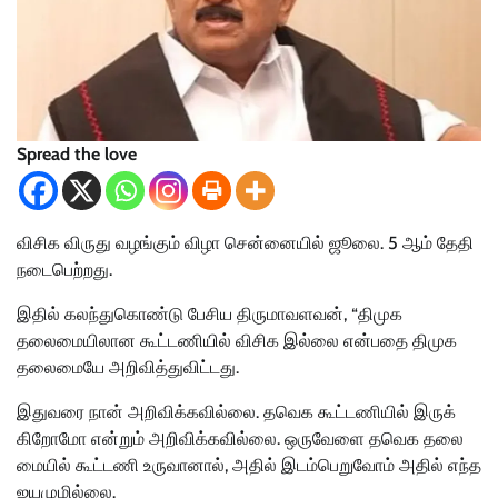
Spread the love
விசிக விருது வழங்கும் விழா சென்னையில் ஜூலை. 5 ஆம் தேதி
நடைபெற்றது.
இதில் கலந்துகொண்டு பேசிய திருமாவளவன், “திமுக
தலைமையிலான கூட்டணியில் விசிக இல்லை என்பதை திமுக
தலை​மையே அறி​வித்​து​விட்​டது.
இது​வரை நான் அறிவிக்​க​வில்​லை. தவெக கூட்​ட​ணி​யில் இருக்​
கிறோமோ என்றும் அறிவிக்​க​வில்​லை. ஒரு​வேளை தவெக தலை​
மை​யில் கூட்​டணி உருவா​னால், அதில் இடம்​பெறுவோம் அதில் எந்த
ஐயமுமில்​லை.