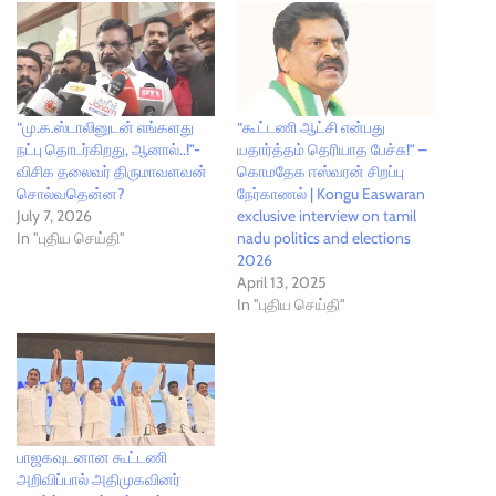
“மு.க.ஸ்டாலினுடன் எங்களது
“கூட்டணி ஆட்சி என்பது
நட்பு தொடர்கிறது, ஆனால்..!”-
யதார்த்தம் தெரியாத பேச்சு!” –
விசிக தலைவர் திருமாவளவன்
கொமதேக ஈஸ்வரன் சிறப்பு
சொல்வதென்ன?
நேர்காணல் | Kongu Easwaran
July 7, 2026
exclusive interview on tamil
In "புதிய செய்தி"
nadu politics and elections
2026
April 13, 2025
In "புதிய செய்தி"
​பாஜகவுடனான கூட்டணி
அறிவிப்பால் அதிமுகவினர்