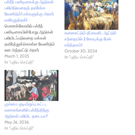
பக்ரீத் பண்டிகைக்கு ஆடுகள்
பலியிடுவதைத் தவிர்க்க
வேண்டும்! மக்களுக்கு அரசர்
வலியுறுத்தல்!
மொராக்கோவில் பக்ரீத்
பண்டிகையின்போது ஆடுகள்
களைகட்டும் தீபாவளி.. ஆட்டுச்
பலியிடப்படுவதை மக்கள்
சந்தையில் 2 கோடிக்கு மேல்
தவிர்த்துக்கொள்ள வேண்டும்
வர்த்தகம்!
என அந்நாட்டு அரசர்
October 30, 2024
வலியுறுத்தியுள்ளார். வடக்கு
March 1, 2025
In "புதிய செய்தி"
ஆப்பிரிக்க நாடான
In "புதிய செய்தி"
மொராக்கோவில் கடந்த 7
ஆண்டுகளாக வறட்சியான
சூழல் நிலவி வருகின்றது.
இதனால், அந்நாட்டின்
கால்நடைகளின் எண்ணிக்கை
கடந்த 10 ஆண்டுகளில் மட்டும்
மும்பை: குடியிருப்பு கட்டட
சுமார் 38 முதல் 40 சதவிகிதம்
வளாகங்களில் பக்ரீத்திற்கு
வரை குறைந்துள்ளதாகத்
ஆடுகள் பலியிட தடையா?
தெரிவிக்கப்பட்டுள்ளது. மேலும்,
May 26, 2026
அந்நாட்டில் விற்பனையாகும்
In "புதிய செய்தி"
இறைச்சியின் விலை தொடர்ந்து
அதிகரித்து வரும் நிலையில்