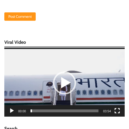
Viral Video
Video
Player
00:00
03:54
Search