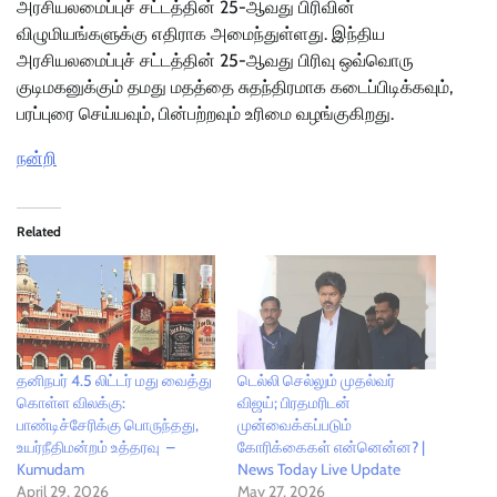
அரசியலமைப்புச் சட்டத்தின் 25-ஆவது பிரிவின்
விழுமியங்களுக்கு எதிராக அமைந்துள்ளது. இந்திய
அரசியலமைப்புச் சட்டத்தின் 25-ஆவது பிரிவு ஒவ்வொரு
குடிமகனுக்கும் தமது மதத்தை சுதந்திரமாக கடைப்பிடிக்கவும்,
பரப்புரை செய்யவும், பின்பற்றவும் உரிமை வழங்குகிறது.
நன்றி
Related
தனிநபர் 4.5 லிட்டர் மது வைத்து
டெல்லி செல்லும் முதல்வர்
கொள்ள விலக்கு:
விஜய்; பிரதமரிடன்
பாண்டிச்சேரிக்கு பொருந்தது,
முன்வைக்கப்படும்
உயர்நீதிமன்றம் உத்தரவு –
கோரிக்கைகள் என்னென்ன? |
Kumudam
News Today Live Update
April 29, 2026
May 27, 2026