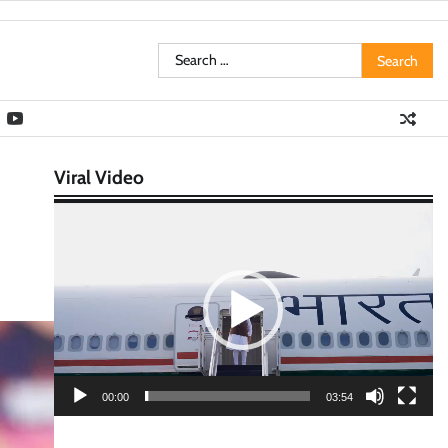
Search
for:
Viral Video
Video
Player
00:00
03:54