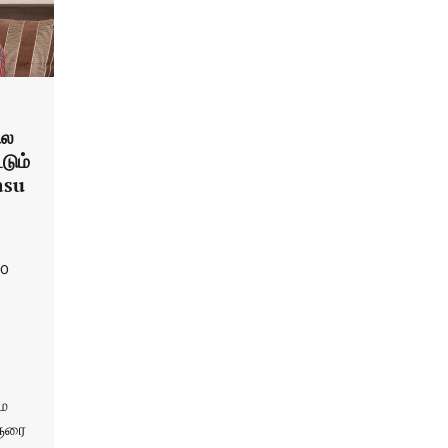
ில
டும்
asu
0
ை
ைஞரை