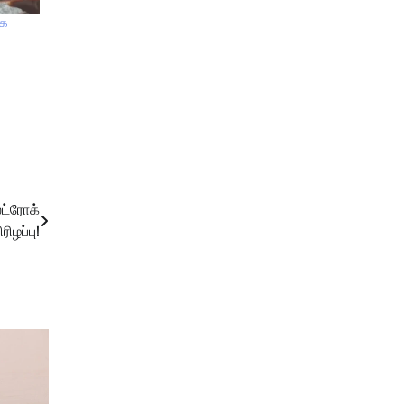
்க
்ட்ரோக்
ரிழப்பு!