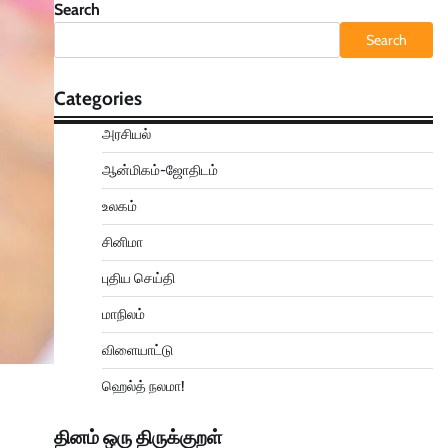
Search
Search
Categories
அரசியல்
ஆன்மிகம்-ஜோதிடம்
உலகம்
சினிமா
புதிய செய்தி
மாநிலம்
விளையாட்டு
ஹெல்த் நலமா!
தினம் ஒரு திருக்குறள்