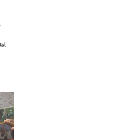
்
ில்