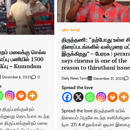
புதிய செய்தி
திருத்தணி: “தற்போது உள்ள ச
திரைப்படங்களில் வன்முறை மட்
ன்றம் மலைக்கு செல்ல
இருக்கிறது” – பேரரசு | perar
ாப்பு பணியில் 1500
says cinema is one of the
விப்பு – Kumudam
reason to thiruthani issue
0
December 6, 2025
Daily News Tamil
December 31, 2025
e
Spread the love
 திருப்பரங்குன்றம்
Spread the love திருத்தணி ரயில்
 ஏற்றுவது தொடர்பாக கடந்த
நிலையம் அருகே கடந்த சனிக்கிழம
க திருப்பரங்குன்றம் மலை
(டிச. 27) 4 சிறுவர்கள் ஒடிசா இள