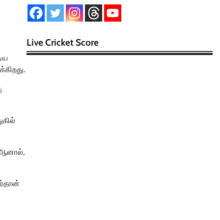
Live Cricket Score
டிய
க்கிறது.
ு
ுகில்
 ஆனால்,
ர்தான்