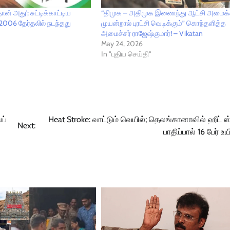
ன் அது'; சுட்டிக்காட்டிய
“திமுக – அதிமுக இணைந்து ஆட்சி அமைக
 2006 தேர்தலில் நடந்தது
முயன்றால் புரட்சி வெடிக்கும்” கொந்தளித்த
அமைச்சர் ராஜேஷ்குமார்! – Vikatan
May 24, 2026
In "புதிய செய்தி"
ப்
Heat Stroke: வாட்டும் வெயில்; தெலங்கானாவில் ஹீட் ஸ
Next:
பாதிப்பால் 16 பேர் உயி