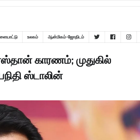
ளையாட்டு
உலகம்
ஆன்மிகம்-ஜோதிடம்
ரஸ்தான் காரணம்; முதுகில்
தயநிதி ஸ்டாலின்