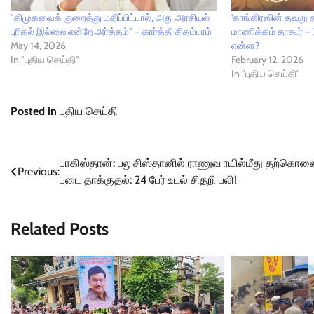
"திமுகவைக் குறைத்து மதிப்பிட்டால், அது அரசியல்
'காங்கிரஸின் தவறு தா
புரிதல் இல்லை என்றே அர்த்தம்" – கார்த்தி சிதம்பரம்
மாணிக்கம் தாகூர் –
May 14, 2026
என்ன?
In "புதிய செய்தி"
February 12, 2026
In "புதிய செய்தி"
Posted in
புதிய செய்தி
Post
பாகிஸ்தான்: பலுசிஸ்தானில் ராணுவ ரயில்மீது தற்கொலை
Previous:
படை தாக்குதல்: 24 பேர் உடல் சிதறி பலி!
navigation
Related Posts