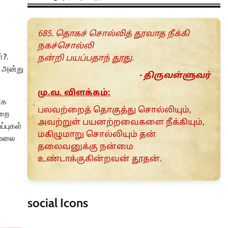
685. தொகச் சொல்லித் தூவாத நீக்கி
நகச்சொல்லி
்?.
நன்றி பயப்பதாந் தூது.
, அன்று
- திருவள்ளுவர்
மு.வ. விளக்கம்:
ாக
பலவற்றைத் தொகுத்து சொல்லியும்,
ுறை
அவற்றுள் பயனற்றவைகளை நீக்கியும்,
்புகள்
மகிழுமாறு சொல்லியும் தன்
ணாமலை
தலைவனுக்கு நன்மை
உண்டாக்குகின்றவன் தூதன்.
social Icons