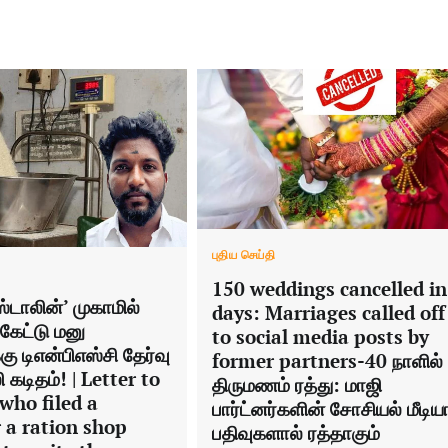
புதிய செய்தி
150 weddings cancelled in
்டாலின்’ முகாமில்
days: Marriages called off
கேட்டு மனு
to social media posts by
ு டிஎன்பிஎஸ்சி தேர்வு
former partners-40 நாளில்
கடிதம்! | Letter to
திருமணம் ரத்து: மாஜி
who filed a
பார்ட்னர்களின் சோசியல் மீடிய
r a ration shop
பதிவுகளால் ரத்தாகும்