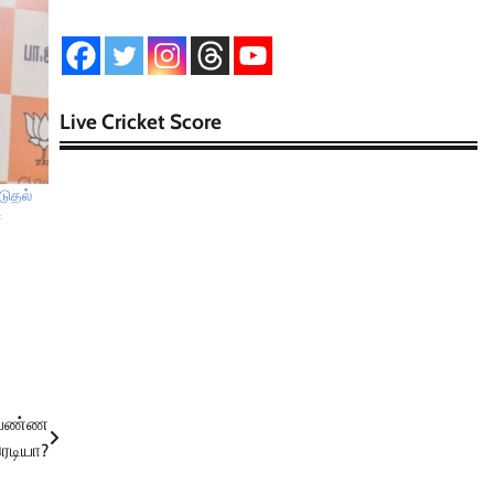
Live Cricket Score
டுதல்
ை
ோ பண்ண
ரெடியா?