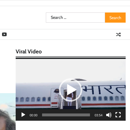
Search
for:
Viral Video
Video
Player
00:00
03:54