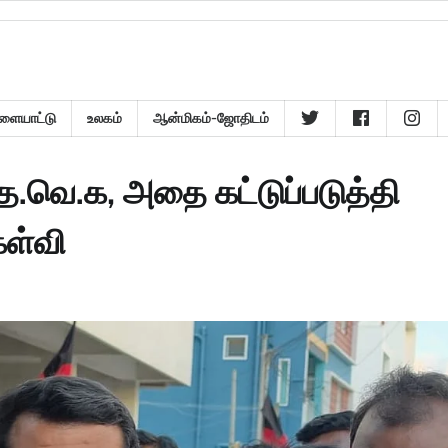
ளையாட்டு
உலகம்
ஆன்மிகம்-ஜோதிடம்
ய த.வெ.க, அதை கட்டுப்படுத்தி
ேள்வி