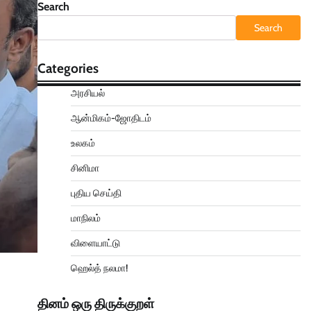
Search
Search
Categories
அரசியல்
ஆன்மிகம்-ஜோதிடம்
உலகம்
சினிமா
புதிய செய்தி
மாநிலம்
விளையாட்டு
ஹெல்த் நலமா!
தினம் ஒரு திருக்குறள்