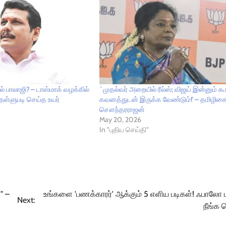
் பாலாஜி? – டாஸ்மாக் வழக்கில்
`முதல்வர் அறையில் ரீல்ஸ்; விஜய் இன்னும் கூ
தள்ளுபடி செய்த உயர்
கவனத்துடன் இருக்க வேண்டும்!' – தமிழிச
சௌந்தரராஜன்
May 20, 2026
In "புதிய செய்தி"
" –
உங்களை 'பணக்காரர்' ஆக்கும் 5 எளிய படிகள்! ஃபால
Next:
நீங்க 