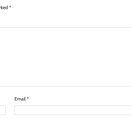
arked
*
Email
*