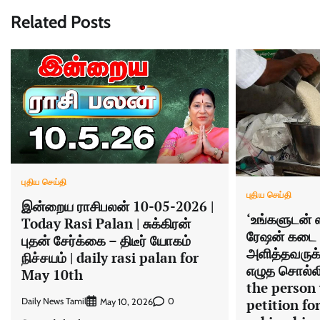
Related Posts
புதிய செய்தி
புதிய செய்தி
இன்றைய ராசிபலன் 10-05-2026 |
‘உங்களுடன் ஸ
Today Rasi Palan | சுக்கிரன்
ரேஷன் கடை 
புதன் சேர்க்கை – திடீர் யோகம்
அளித்தவருக்க
நிச்சயம் | daily rasi palan for
எழுத சொல்லி 
May 10th
the person 
petition fo
Daily News Tamil
0
May 10, 2026