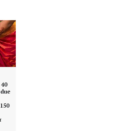
 40
 due
 150
ா