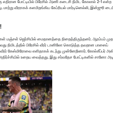
்கு எதிரான போட்டியில் பிரேசில் அணி கடைசி நிமிட கோலால் 2-1 என்ற
து. மாற்று வீரராகக் களமிறங்கிய கேப்ரியல் மார்டினெல்லி, இன்ஜுரி டைம
!
்கள் மஞ்சள் ஜெர்சியில் மைதானத்தை நிறைத்திருந்தனர். ஆரம்பம் மு
9-வது நிமிடத்தில் பிரேசில் வீரர் டானிலோ கொடுத்த தவறான பாஸைப்
ர் வீரர் கேஸ்மிரோவை எளிதாகக் கடந்து முன்னேறினார். கோல்கீப்பர் 
் அதிர்ச்சியில் உறைய வைத்தது. இது சர்வதேச போட்டிகளில் சானோ அட