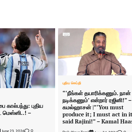
புதிய செய்தி
“‘நீங்கள் தயாரிக்கணும். நான்
நடிக்கணும்’ என்றார் ரஜினி!” –
 கால்பந்து: புதிய
கமல்ஹாசன் |”‘You must
ட மெஸ்ஸி..! –
produce it; I must act in it
said Rajini!” – Kamal Ha
0
June 23, 2026