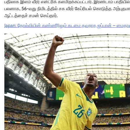
பதிலாக இளம் வீரர் என்ட்ரிக் களமிறக்கப்பட்டார். இரண்டாம் பாத
பலனாக, 56-வது நிமிடத்தில் சக வீரர் கேப்ரியல் கொடுத்த அற்பு
ஆட்டத்தைச் சமன் செய்தார்.
Japan: தோல்வியின் கண்ணீரிலும் கடமை தவறாத ஜப்பான் – மைதான