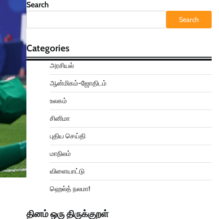
Search
Search
Categories
அரசியல்
ஆன்மிகம்-ஜோதிடம்
உலகம்
சினிமா
புதிய செய்தி
மாநிலம்
விளையாட்டு
ஹெல்த் நலமா!
தினம் ஒரு திருக்குறள்