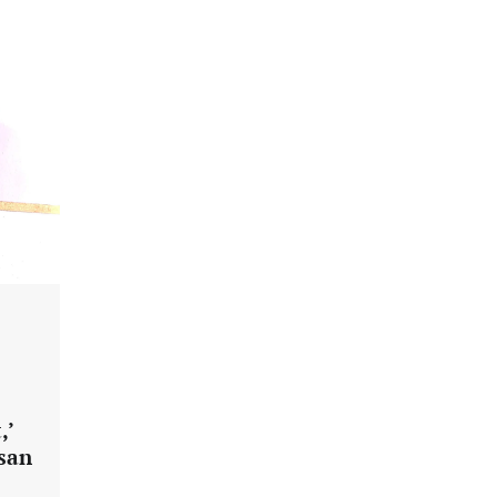
,’
asan