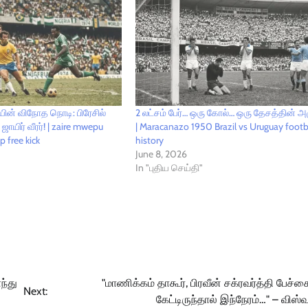
ின் விநோத நொடி: பிரேசில்
2 லட்சம் பேர்… ஒரு கோல்… ஒரு தேசத்தின் அழ
ாயிர் வீரர்! | zaire mwepu
| Maracanazo 1950 Brazil vs Uruguay footb
p free kick
history
June 8, 2026
In "புதிய செய்தி"
ந்து
"மாணிக்கம் தாகூர், பிரவீன் சக்ரவர்த்தி பேச்சை
Next:
கேட்டிருந்தால் இந்நேரம்…" – விஸ