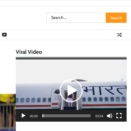
Search
for:
Viral Video
Video
Player
00:00
03:54