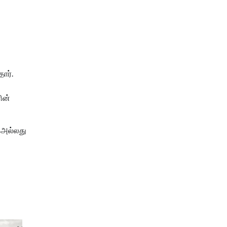
ார்.
ின்
் அல்லது