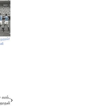
ுகுரல்!
all
 காங்.,
்வநாதன்