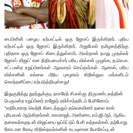
பைபிளின் பழைய ஏற்பாட்டில் ஒரு ஜோசப் இருக்கிறார். புதிய
ஏற்பாட்டில் ஒரு ஜோசப் இருக்கிறார். அதுபோல் தமிழகத்திற்கு
புதிதாக ஒரு ஜோசப் கிடைத்துள்ளார். அவர்தான் நமது முதல்வர்
ஜோசப் விஜய்’ என நிதியமைச்சர் மரிய வில்சன் முழங்க, த.வெ.க.
சட்டமன்ற உறுப்பினர்கள் ஆரவாரம் செய்தார்கள். ஆனால், மரிய
வில்சனின் எல்லை மீறிய புகழாரம் கிறிஸ்துவ மக்களிடம்
கொந்தளிப்பை ஏற்படுத்தியுள்ளது!
இதுகுறித்து தூத்துக்குடி நாசரேத் சி.எஸ்.ஐ. திருமண்டலத்தின்
பெருமன்ற உறுப்பினர் ராஜேஷ் ரவிச்சந்தரிடம் பேசினோம்.
“எதிர்பாராத வெற்றி கிடைத்ததும் தவெகவினர் தலை கால்
புரியாமல் ஆடுகிறார்கள். காமராஜர், அண்ணா, எம்.ஜி.ஆர். ஆகிய
தலைவர்களுடன் விஜய்யை ஒப்பிட்டுப் பேசி வந்தவர்கள், தற்போது
கோடான கோடி கிறிஸ்தவர்களின் கடவுளான யோசேப்புடன்