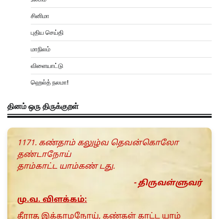
சினிமா
புதிய செய்தி
மாநிலம்
விளையாட்டு
ஹெல்த் நலமா!
தினம் ஒரு திருக்குறள்
1171. கண்தாம் கலுழ்வ தெவன்கொலோ
தண்டாநோய்
தாம்காட்ட யாம்கண் டது.
- திருவள்ளுவர்
மு.வ. விளக்கம்:
தீராத இக்காமநோய், கண்கள் காட்ட யாம்