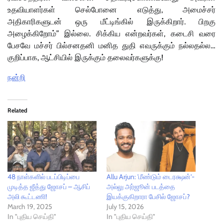
உதவியாளர்கள் செல்போனை எடுத்து, அமைச்சர்
அதிகாரிகளுடன் ஒரு மீட்டிங்கில் இருக்கிறார். பிறகு
அழைக்கிறோம்” இல்லை. சிக்கிய என்றவர்கள், கடைசி வரை
பேசவே மச்சர் பில்சனதனி மனித துதி எவருக்கும் நல்லதல்ல…
குறிப்பாக, ஆட்சியில் இருக்கும் தலைவர்களுக்கு!
நன்றி
Related
48 நாள்களில் படப்பிடிப்பை
Allu Arjun: 'மீண்டும் டைரக்ஷன்'-
முடித்த ஜீத்து ஜோசப் – ஆசிப்
அல்லு அர்ஜூன் படத்தை
அலி கூட்டணி!
இயக்குகிறாரா பேசில் ஜோசப்?
March 19, 2025
July 15, 2026
In "புதிய செய்தி"
In "புதிய செய்தி"