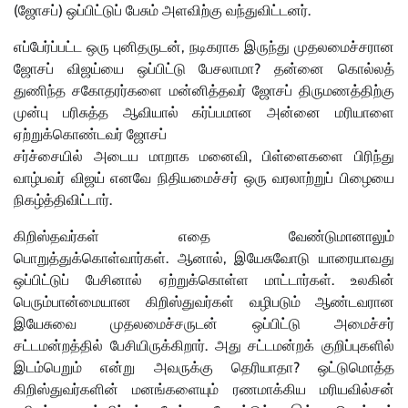
(ஜோசப்) ஒப்பிட்டுப் பேசும் அளவிற்கு வந்துவிட்டனர்.
எப்பேர்ப்பட்ட ஒரு புனிதருடன், நடிகராக இருந்து முதலமைச்சரான
ஜோசப் விஜய்யை ஒப்பிட்டு பேசலாமா? தன்னை கொல்லத்
துணிந்த சகோதரர்களை மன்னித்தவர் ஜோசப் திருமணத்திற்கு
முன்பு பரிசுத்த ஆவியால் கர்ப்பமான அன்னை மரியாளை
ஏற்றுக்கொண்டவர் ஜோசப்
சர்ச்சையில் அடைய மாறாக மனைவி, பிள்ளைகளை பிரிந்து
வாழ்பவர் விஜய் எனவே நிதியமைச்சர் ஒரு வரலாற்றுப் பிழையை
நிகழ்த்திவிட்டார்.
கிறிஸ்தவர்கள் எதை வேண்டுமானாலும்
பொறுத்துக்கொள்வார்கள். ஆனால், இயேசுவோடு யாரையாவது
ஒப்பிட்டுப் பேசினால் ஏற்றுக்கொள்ள மாட்டார்கள். உலகின்
பெரும்பான்மையான கிறிஸ்துவர்கள் வழிபடும் ஆண்டவரான
இயேசுவை முதலமைச்சருடன் ஒப்பிட்டு அமைச்சர்
சட்டமன்றத்தில் பேசியிருக்கிறார். அது சட்டமன்றக் குறிப்புகளில்
இடம்பெறும் என்று அவருக்கு தெரியாதா? ஒட்டுமொத்த
கிறிஸ்துவர்களின் மனங்களையும் ரணமாக்கிய மரியவில்சன்