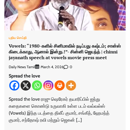
புதிய செய்தி
Vowels: “1980-களில் சினிமாவில் நடிப்பது கஷ்டம்; சான்ஸ்
கிடைக்காது, ஆனால் இன்று.!”- சின்னி ஜெயந்த் | chinni
jayanath speech at vowels movie press meet
Daily News Tamil
0
March 4, 2026
Spread the love
Spread the love ராஜு ஷெரேகர் தயாரிப்பில் ஐந்து
கதைகளை கொண்டு உருவாகி உள்ள படம் வவ்வல்ஸ்
(Vowels) இந்த படத்தை திலீப் குமார், சங்கீத், ஹேமந்த்
குமார், சந்தோஷ் ரவி மற்றும் ஜெகன் […]