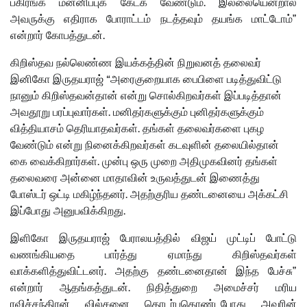
பகிரங்க மன்னிப்புக் கேட்க வேண்டும். இல்லையென்றால்
அவருக்கு எதிராக போராட்டம் நடத்தவும் தயங்க மாட்டோம்”
என்றார் கோபத்துடன்.
கிறிஸ்தவ நல்லெண்ண இயக்கத்தின் நிறுவனத் தலைவர்
இனிகோ இருதயராஜ் “அரைகுறையாக பைபிளை படித்துவிட்டு
நானும் கிறிஸ்தவன்தான் என்று சொல்கிறவர்கள் இப்படித்தான்
அவதூறு பரப்புவார்கள். மனிதர்களுக்கும் புனிதர்களுக்கும்
வித்தியாசம் தெரியாதவர்கள். தங்கள் தலைவர்களை புகழ
வேண்டும் என்று நினைக்கிறவர்கள் கடவுளின் தலையில்தான்
கை வைக்கிறார்கள். முன்பு ஒரு முறை அதிமுகவினர் தங்கள்
தலைவரை அன்னை மாதாவின் உருவத்துடன் இணைத்து
போஸ்டர் ஒட்டி மகிழ்ந்தனர். அதற்குரிய தண்டனையை அக்கட்சி
இப்போது அனுபவிக்கிறது.
இளிகோ இருதயராஜ் பேராலயத்தில் விஜய் முட்டிப் போட்டு
வணங்கியதை பார்த்து ஏமாந்து கிறிஸ்தவர்கள்
வாக்களித்துவிட்டனர். அதற்கு தண்டனைதான் இந்த பேச்சு”
என்றார் ஆதங்கத்துடன். நிதித்துறை அமைச்சர் மரிய
ரவிச்சந்திரன் வில்சனை தொடர்புகொண்டபோது அவரின்