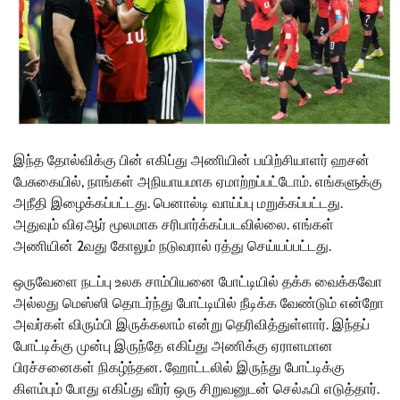
இந்த தோல்விக்கு பின் எகிப்து அணியின் பயிற்சியாளர் ஹசன்
பேசுகையில், நாங்கள் அநியாயமாக ஏமாற்றப்பட்டோம். எங்களுக்கு
அநீதி இழைக்கப்பட்டது. பெனால்டி வாய்ப்பு மறுக்கப்பட்டது.
அதுவும் விஏஆர் மூலமாக சரிபார்க்கப்படவில்லை. எங்கள்
அணியின் 2வது கோலும் நடுவரால் ரத்து செய்யப்பட்டது.
ஒருவேளை நடப்பு உலக சாம்பியனை போட்டியில் தக்க வைக்கவோ
அல்லது மெஸ்ஸி தொடர்ந்து போட்டியில் நீடிக்க வேண்டும் என்றோ
அவர்கள் விரும்பி இருக்கலாம் என்று தெரிவித்துள்ளார். இந்தப்
போட்டிக்கு முன்பு இருந்தே எகிப்து அணிக்கு ஏராளமான
பிரச்சனைகள் நிகழ்ந்தன. ஹோட்டலில் இருந்து போட்டிக்கு
கிளம்பும் போது எகிப்து வீரர் ஒரு சிறுவனுடன் செல்ஃபி எடுத்தார்.