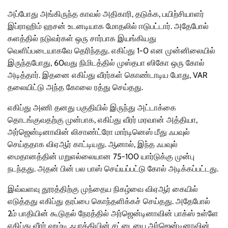
அப்போது அங்கிருந்த காவல் அதிகாரி, தடுக்க, பயிற்சியாளர்
இப்ராஹிம் ஹசன் உடனடியாக மோதலில் ஈடுபட்டார். அதேபோல்
களத்தில் நடுவர்கள் ஒரு சார்பாக இயங்கியது
வெளிப்படையாகவே தெரிந்தது. எகிப்து 1-0 என முன்னிலையில்
இருந்தபோது, 60வது நிமிடத்தில் முஸ்தபா ஸிகோ ஒரு கோல்
அடித்தார். இதனை எகிப்து வீரர்கள் கொண்டாடிய போது, VAR
தலையிட்டு அந்த கோலை ரத்து செய்தது.
எகிப்து அணி தனது பகுதியில் இருந்து அட்டாக்கை
தொடங்குவதற்கு முன்பாக, எகிப்து வீரர் மரவான் அத்தியா,
அர்ஜென்டினாவின் லிசாண்ட்ரோ மார்டினெஸ் மீது ஃபவுல்
செய்ததாக விஏஆர் காட்டியது. ஆனால், இந்த ஃபவுல்
மைதானத்தின் மறுஎல்லையான 75-100 யார்டுக்கு முன்பு
நடந்தது. அதன் பின் பல பாஸ் செய்யப்பட்டு கோல் அடிக்கப்பட்டது.
இவ்வளவு தூரத்திற்கு முந்தைய நிகழ்வை விஏஆர் கையில்
எடுத்தது எகிப்து தரப்பை கொந்தளிக்கச் செய்தது. அதேபோல்
2ம் பாதியின் கூடுதல் நேரத்தில் அர்ஜென்டினாவின் பாக்ஸ் உள்ளே
எகிப்து வீரர் ஹம்டி ஃபாத்தியின் சட்டையை அர்ஜென்டினாவின்