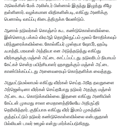
அலெக்சிஸ் மேக் அலிஸ்டர் பின்னால் இருந்து இழுத்து கீழே
தள்ளினார். வழக்கமான விதிகளின்படி, எகிப்து அணிக்கு
பெனால்டி வாய்ப்பு கிடைத்திருக்க வேண்டும்.
ஆனால் நடுவர்கள் கொஞ்சம் கூட கண்டுகொள்ளவில்லை.
இன்னொரு பக்கம் விஏஆர் தொழில்நுட்பம் மூலம் சோதிக்கவும்
பரிந்துரைக்கவில்லை. கோல்கீப்பர் முஸ்தபா ஷோபீர், ஹம்டி
ஃபாத்தி, மரவான் அத்தியா என அடுத்தடுத்து எகிப்து
வீரர்களுக்கு மஞ்சள் அட்டை காட்டப்பட்டது. நடுவரிடம் நியாயம்
கேட்கச் சென்ற பயிற்சியாளர் ஹசனுக்கும் மஞ்சள் அட்டை
காண்பிக்கப்பட்டது அனைவரையும் கொந்தளிக்க வைத்தது.
அதுமட்டுமல்லாமல் எகிப்து வீரர்கள் செய்த அதே தவறுகளை
அர்ஜென்டினா வீரர்கள் செய்தபோது நடுவர் அதற்கு மஞ்சள்
அட்டை கூட கொடுக்கவில்லை. இதனை எகிப்து அணியின்
கேப்டன் முகமது சாலா மைதானத்திலேயே அதிருப்தி
தெரிவித்தார். குறிப்பாக எகிப்து வீரர் இமாம் முகத்தில்
குத்தப்பட்டும் நடுவர் கண்டுகொள்ளவில்லை என்பதுதான்
பில்லியன் டாலர் ஊழல் என்று பார்க்கப்படுகிறது.