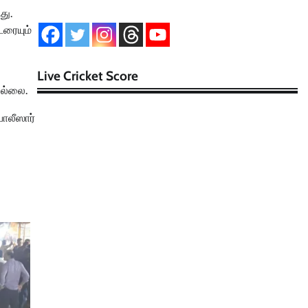
து.
டரையும்
Live Cricket Score
ில்லை.
போலீஸார்