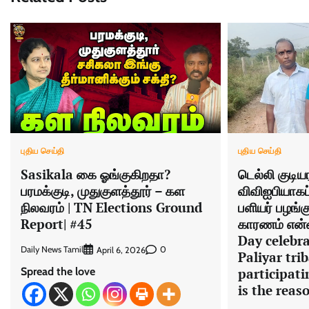
புதிய செய்தி
புதிய செய்தி
Sasikala கை ஓங்குகிறதா?
டெல்லி குடிய
பரமக்குடி, முதுகுளத்தூர் – கள
விவிஐபியாகப்
நிலவரம் | TN Elections Ground
பளியர் பழங்க
Report| #45
காரணம் என்ன
Day celebr
Daily News Tamil
0
April 6, 2026
Paliyar tri
Spread the love
participat
is the reas