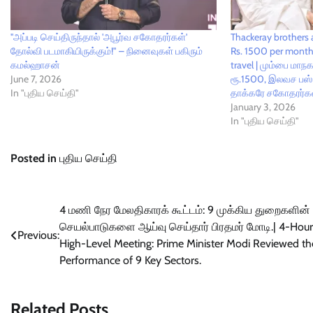
''அப்படி செய்திருந்தால் 'அபூர்வ சகோதரர்கள்'
Thackeray brothers 
தோல்வி படமாகியிருக்கும்!" – நினைவுகள் பகிரும்
Rs. 1500 per month
கமல்ஹாசன்
travel | மும்பை மாந
June 7, 2026
ரூ.1500, இலவச பஸ் 
In "புதிய செய்தி"
தாக்கரே சகோதரர்கள
January 3, 2026
In "புதிய செய்தி"
Posted in
புதிய செய்தி
Post
4 மணி நேர மேலதிகாரக் கூட்டம்: 9 முக்கிய துறைகளின்
செயல்பாடுகளை ஆய்வு செய்தார் பிரதமர் மோடி.| 4-Hour
navigation
Previous:
High-Level Meeting: Prime Minister Modi Reviewed th
Performance of 9 Key Sectors.
Related Posts