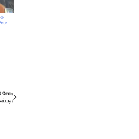
ந்த
Four
00 கோடி
எப்படி?