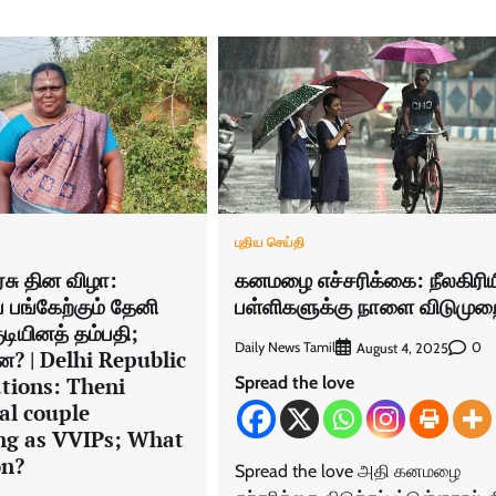
புதிய செய்தி
ரசு தின விழா:
கனமழை எச்சரிக்கை: நீலகிரிய
 பங்கேற்கும் தேனி
பள்ளிகளுக்கு நாளை விடுமுற
ுடியினத் தம்பதி;
Daily News Tamil
0
August 4, 2025
? | Delhi Republic
Spread the love
ations: Theni
bal couple
ing as VVIPs; What
on?
Spread the love அதி கனமழை