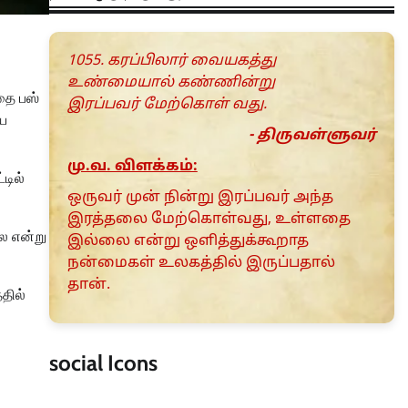
1055. கரப்பிலார் வையகத்து
உண்மையால் கண்ணின்று
பதை பஸ்
இரப்பவர் மேற்கொள் வது.
ிய
- திருவள்ளுவர்
மு.வ. விளக்கம்:
டில்
ஒருவர் முன் நின்று இரப்பவர் அந்த
இரத்தலை மேற்கொள்வது, உள்ளதை
லை என்று
இல்லை என்று ஒளித்துக்கூறாத
நன்மைகள் உலகத்தில் இருப்பதால்
தான்.
தில்
social Icons