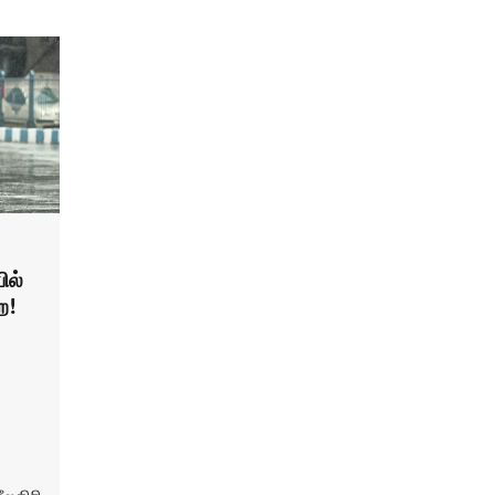
ில்
ை!