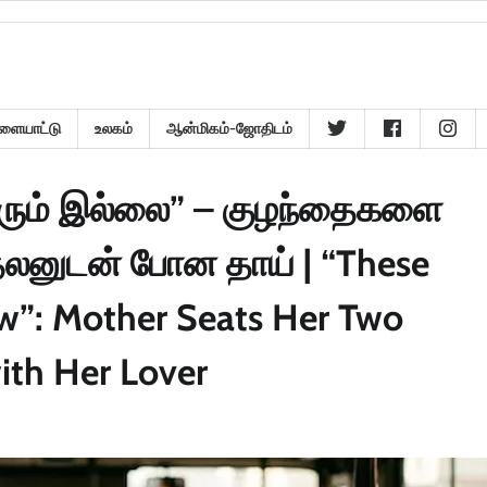
ளையாட்டு
உலகம்
ஆன்மிகம்-ஜோதிடம்
யாரும் இல்லை” – குழந்தைகளை
தலனுடன் போன தாய் | “These
w”: Mother Seats Her Two
ith Her Lover