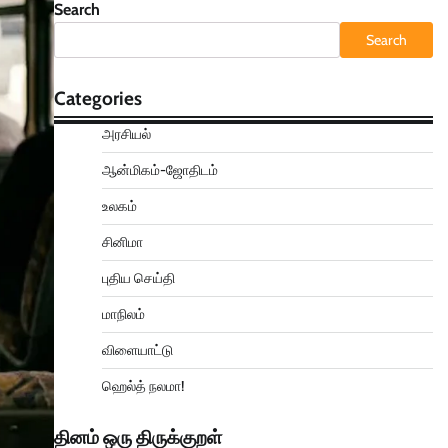
Search
Search
Categories
அரசியல்
ஆன்மிகம்-ஜோதிடம்
உலகம்
சினிமா
புதிய செய்தி
மாநிலம்
விளையாட்டு
ஹெல்த் நலமா!
தினம் ஒரு திருக்குறள்