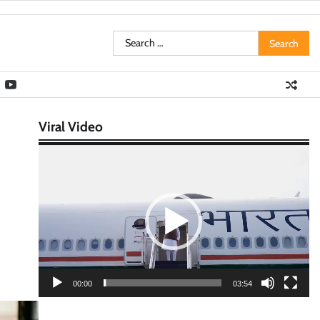
Search
for:
Viral Video
Video
Player
00:00
03:54