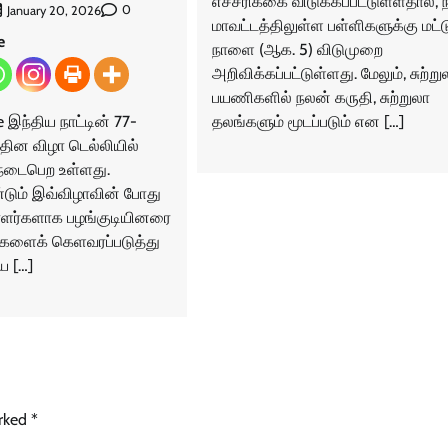
எச்சரிக்கை விடுக்கப்பட்டுள்ளதால், ந
0
January 20, 2026
மாவட்டத்திலுள்ள பள்ளிகளுக்கு மட்ட
e
நாளை (ஆக. 5) விடுமுறை
அறிவிக்கப்பட்டுள்ளது. மேலும், சுற்று
பயணிகளில் நலன் கருதி, சுற்றுலா
 இந்திய நாட்டின் 77-
தலங்களும் மூடப்படும் என […]
தின விழா டெல்லியில்
டைபெற உள்ளது.
ும் இவ்விழாவின் போது
பாளர்களாக பழங்குடியினரை
களைக் கெளவரப்படுத்து
ய […]
arked
*