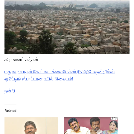
கிரானைட் கற்கள்
மதுரை: காதல் கோட்டை க்ளைமேக்ஸ் ரீ-கிரியேஷன்; ரீல்ஸ்
ஷூட்டிங் ஸ்பாட்டான ரயில் நிலையம்!
நன்றி
Related