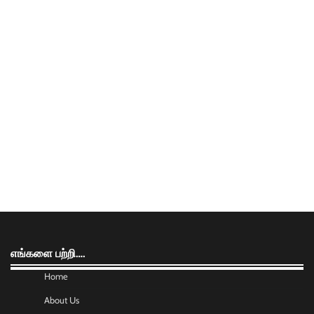
எங்களை பற்றி….
Home
About Us