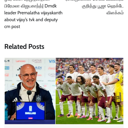
பிரேமலா விஜயகாந்த்| Dmdk
குறித்து பூஜா ஹெக்டே
leader Premalatha vijayakanth
விளக்கம்
about vijay’s tvk and deputy
cm post
Related Posts