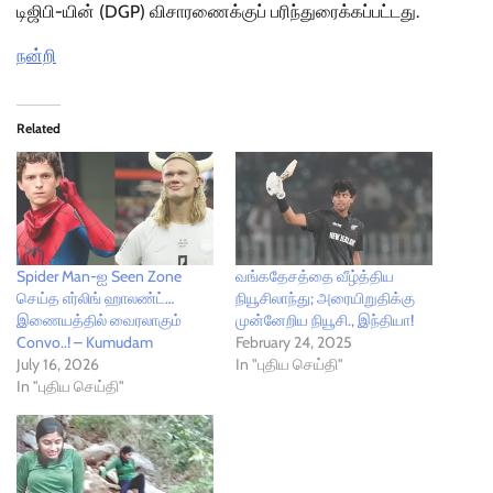
டிஜிபி-யின் (DGP) விசாரணைக்குப் பரிந்துரைக்கப்பட்டது.
நன்றி
Related
Spider Man-ஐ Seen Zone
வங்கதேசத்தை வீழ்த்திய
செய்த எர்லிங் ஹாலண்ட்…
நியூசிலாந்து; அரையிறுதிக்கு
இணையத்தில் வைரலாகும்
முன்னேறிய நியூசி., இந்தியா!
Convo..! – Kumudam
February 24, 2025
July 16, 2026
In "புதிய செய்தி"
In "புதிய செய்தி"