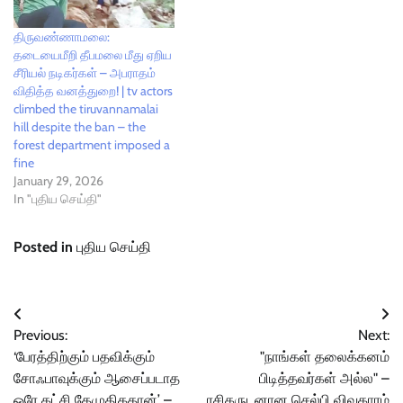
திருவண்ணாமலை:
தடையைமீறி தீபமலை மீது ஏறிய
சீரியல் நடிகர்கள் – அபராதம்
விதித்த வனத்துறை! | tv actors
climbed the tiruvannamalai
hill despite the ban – the
forest department imposed a
fine
January 29, 2026
In "புதிய செய்தி"
Posted in
புதிய செய்தி
Post
Previous:
Next:
navigation
‘பேரத்திற்கும் பதவிக்கும்
"நாங்கள் தலைக்கனம்
சோஃபாவுக்கும் ஆசைப்படாத
பிடித்தவர்கள் அல்ல" –
ஒரே கட்சி தேமுதிகதான்’ –
ரசிகருடனான செல்பி விவகாரம்