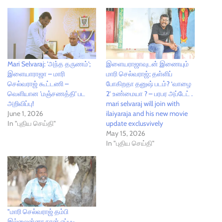
Mari Selvaraj: 'அந்த தருணம்';
இளையராஜாவுடன் இணையும்
இளையாராஜா – மாரி
மாரி செல்வராஜ்; தள்ளிப்
செல்வராஜ் கூட்டணி –
போகிறதா தனுஷ் படம்? ‘வாழை
வெளியான 'மஞ்சணத்தி' பட
2’ உண்மையா ? – பரபர அப்டேட் .
அறிவிப்பு!
mari selvaraj will join with
June 1, 2026
ilaiyaraja and his new movie
In "புதிய செய்தி"
update exclusvively
May 15, 2026
In "புதிய செய்தி"
"மாரி செல்வராஜ் தம்பி
இல்லைன்னா நான் எப்படி