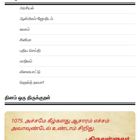
அரசியல்
ஆன்மிகம்-ஜோதிடம்
உலகம்
சினிமா
புதிய செய்தி
மாநிலம்
விளையாட்டு
ஹெல்த் நலமா!
தினம் ஒரு திருக்குறள்
1075. அச்சமே கீழ்களது ஆசாரம் எச்சம்
அவாவுண்டேல் உண்டாம் சிறிது.
- திருவள்ளுவர்