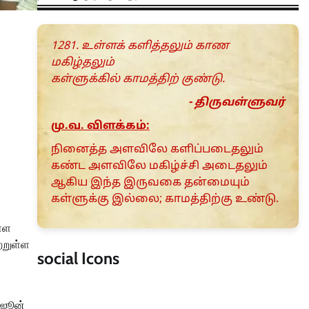
1281. உள்ளக் களித்தலும் காண
மகிழ்தலும்
கள்ளுக்கில் காமத்திற் குண்டு.
- திருவள்ளுவர்
மு.வ. விளக்கம்:
நினைத்த அளவிலே களிப்படைதலும்
கண்ட அளவிலே மகிழ்ச்சி அடைதலும்
ஆகிய இந்த இருவகை தன்மையும்
கள்ளுக்கு இல்‌லை; காமத்திற்கு உண்டு.
ள்ள
்றுள்ள
social Icons
 ஜூன்