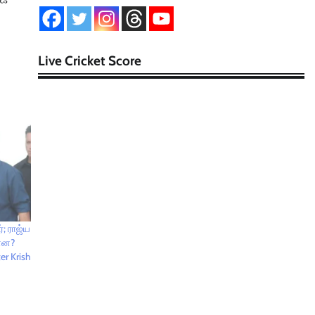
Live Cricket Score
்; ராஜ்ய
ன்ன?
er Krish