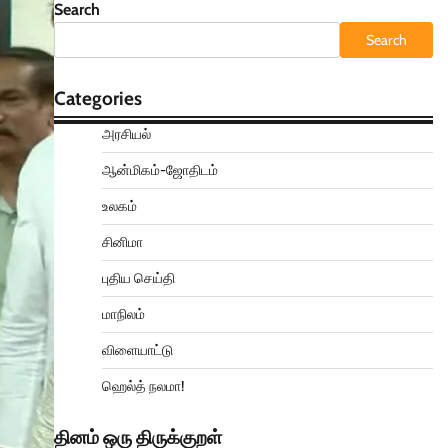
Search
Search
Categories
அரசியல்
ஆன்மிகம்-ஜோதிடம்
உலகம்
சினிமா
புதிய செய்தி
மாநிலம்
விளையாட்டு
ஹெல்த் நலமா!
தினம் ஒரு திருக்குறள்