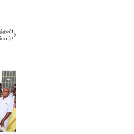
்தவர்!
 யார்?