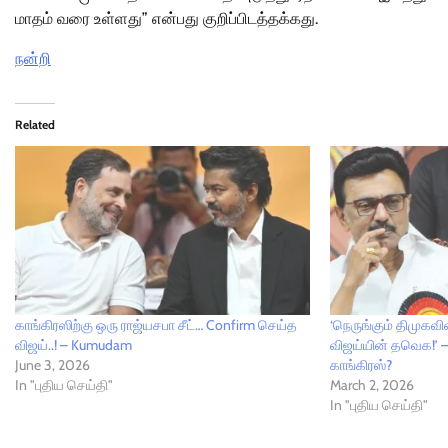
மாதம் வரை உள்ளது” என்பது குறிப்பிடத்தக்கது.
நன்றி
Related
காங்கிரஸிற்கு ஒரு ராஜ்யசபா சீட்… Confirm செய்த
‘நெருங்கும் திமுகவி
விஜய்..! – Kumudam
விஜய்யின் தவெக!’ 
June 3, 2026
காங்கிரஸ்?
In "புதிய செய்தி"
March 2, 2026
In "புதிய செய்தி"