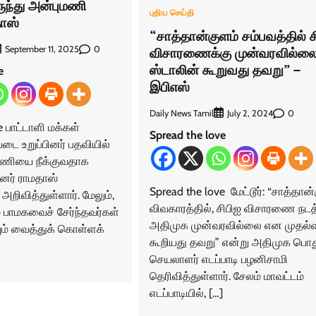
ுந்து அன்புமணி
புதிய செய்தி
தாஸ்
“சாத்தான்குளம் சம்பவத்தில் ச
0
September 11, 2025
விசாரணைக்கு முன்வரவில்ல
ஸ்டாலின் கூறுவது தவறு” –
e
இபிஎஸ்
Daily News Tamil
0
July 2, 2024
e பாட்டாளி மக்கள்
Spread the love
படை உறுப்பினர் பதவியில்
மணியை நீக்குவதாக
வனர் ராமதாஸ்
Spread the love மேட்டூர்: “சாத்தான
றிவித்துள்ளார். மேலும்,
விவகாரத்தில், சிபிஐ விசாரணை நடத
 பாமகவைச் சேர்ந்தவர்கள்
அதிமுக முன்வரவில்லை என முதல்வ
ும் வைத்துக் கொள்ளக்
கூறியது தவறு” என்று அதிமுக பொத
செயலாளர் எடப்பாடி பழனிசாமி
தெரிவித்துள்ளார். சேலம் மாவட்டம்
எடப்பாடியில், […]