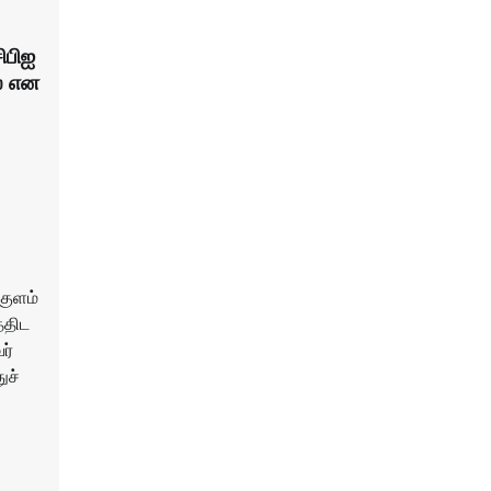
ிபிஐ
ை என
்குளம்
்திட
ர்
ுச்