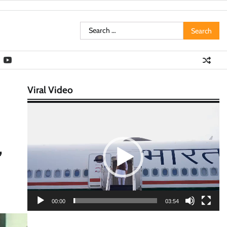
Search
for:
Viral Video
Video
Player
,
00:00
03:54