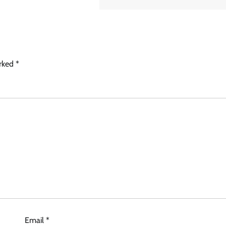
arked
*
Email
*