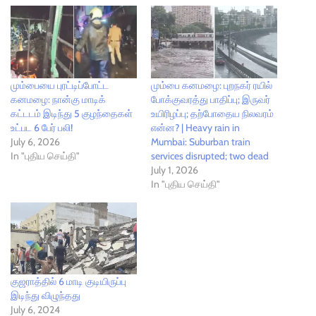
மும்பையை புரட்டிப்போட்ட
மும்பை கனமழை: புறநகர் ரயில்
கனமழை: நான்கு மாடிக்
போக்குவரத்து பாதிப்பு; இருவர்
கட்டடம் இடிந்து 5 குழந்தைகள்
உயிரிழப்பு; தற்போதைய நிலவரம்
உட்பட 6 பேர் பலி!
என்ன? | Heavy rain in
July 6, 2026
Mumbai: Suburban train
In "புதிய செய்தி"
services disrupted; two dead
July 1, 2026
In "புதிய செய்தி"
குஜராத்தில் 6 மாடி குடியிருப்பு
இடிந்து விழுந்தது
July 6, 2024