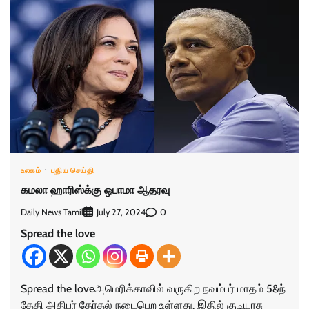
உலகம்
புதிய செய்தி
கமலா ஹாரிஸ்க்கு ஒபாமா ஆதரவு
Daily News Tamil
0
July 27, 2024
Spread the love
Spread the loveஅமெரிக்காவில் வருகிற நவம்பர் மாதம் 5&ந்
தேதி அதிபர் தேர்தல் நடைபெற உள்ளது. இதில் குடியரசு