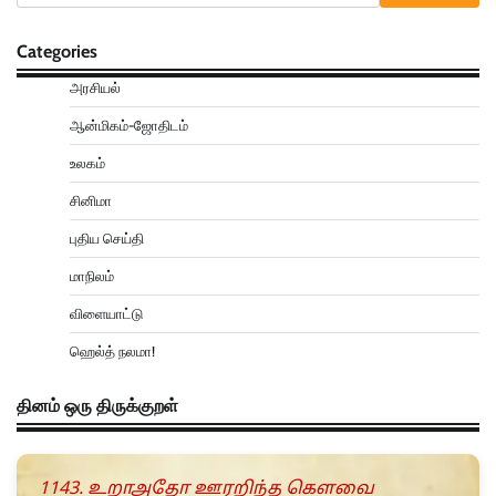
Categories
அரசியல்
ஆன்மிகம்-ஜோதிடம்
உலகம்
சினிமா
புதிய செய்தி
மாநிலம்
விளையாட்டு
ஹெல்த் நலமா!
தினம் ஒரு திருக்குறள்
1143. உறாஅதோ ஊரறிந்த கெளவை