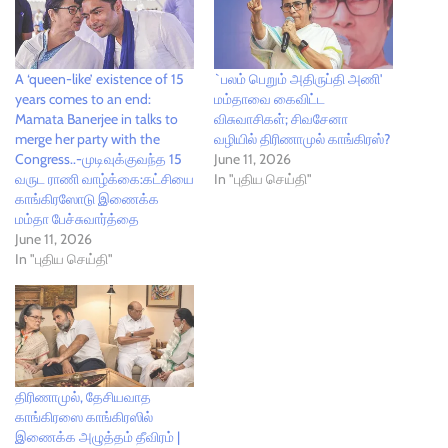
A ‘queen-like’ existence of 15
`பலம் பெறும் அதிருப்தி அணி'
years comes to an end:
மம்தாவை கைவிட்ட
Mamata Banerjee in talks to
விசுவாசிகள்; சிவசேனா
merge her party with the
வழியில் திரிணாமுல் காங்கிரஸ்?
Congress..-முடிவுக்குவந்த 15
June 11, 2026
வருட ராணி வாழ்க்கை:கட்சியை
In "புதிய செய்தி"
காங்கிரஸோடு இணைக்க
மம்தா பேச்சுவார்த்தை
June 11, 2026
In "புதிய செய்தி"
திரிணாமுல், தேசியவாத
காங்கிரஸை காங்கிரஸில்
இணைக்க அழுத்தம் தீவிரம் |