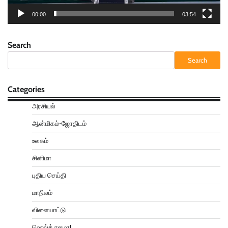
00:00
03:54
Search
Search
Categories
அரசியல்
ஆன்மிகம்-ஜோதிடம்
உலகம்
சினிமா
புதிய செய்தி
மாநிலம்
விளையாட்டு
ஹெல்த் நலமா!